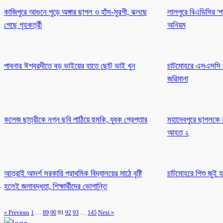
কাজিপুরে আগুনে পুড়ে অঙ্গার ছাগল ও হাঁস-মুরগী, ঝলছে
লালপুরে বিএডিসির 'পা
গেছে গৃহকর্ত্রী
অনিয়ম
পাবনার ঈশ্বরদীতে বড় ভাইয়ের হাতে ছোট ভাই খুন
চাটমোহরে এসএসসি পরী
জরিমানা
কলেজ ছাত্রীকে নগ্ন ছবি পাঠিয়ে হুমকি, যুবক গ্রেপ্তার
মহাদেবপুরে ছাগলকে বাঁ
আহত ২
আত্রাই আদর্শ সরকারি প্রাথমিক বিদ্যালয়ের মাঠে বৃষ্টি
চাটমোহরে শিশু জুই হত
হলেই জলাবদ্ধতা, শিক্ষার্থীদের ভোগান্তি
« Previous
1
…
89
90
91
92
93
…
145
Next »