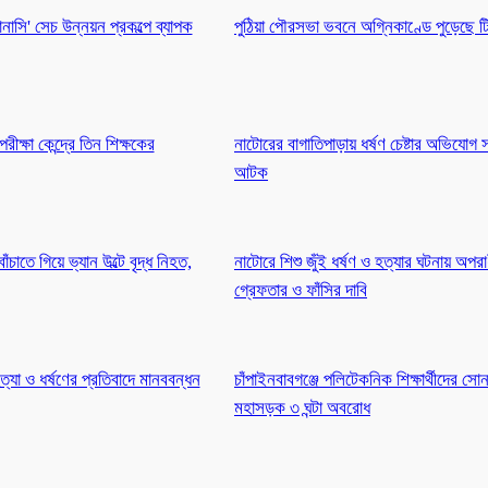
নাসি' সেচ উন্নয়ন প্রকল্পে ব্যাপক
পুঠিয়া পৌরসভা ভবনে অগ্নিকাণ্ডে পুড়েছে টি
ক্ষা কেন্দ্রে তিন শিক্ষকের
নাটোরের বাগাতিপাড়ায় ধর্ষণ চেষ্টার অভিযোগ স
আটক
চাতে গিয়ে ভ্যান উল্টে বৃদ্ধ নিহত,
নাটোরে শিশু জুঁই ধর্ষণ ও হত্যার ঘটনায় অপরা
গ্রেফতার ও ফাঁসির দাবি
্যা ও ধর্ষণের প্রতিবাদে মানববন্ধন
চাঁপাইনবাবগঞ্জে পলিটেকনিক শিক্ষার্থীদের স
মহাসড়ক ৩ ঘন্টা অবরোধ