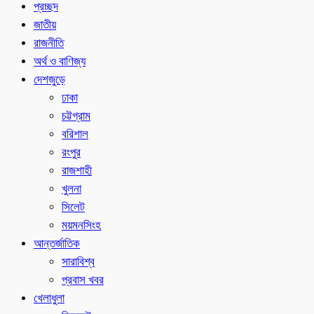
প্রচ্ছদ
জাতীয়
রাজনীতি
অর্থ ও বাণিজ্য
দেশজুড়ে
ঢাকা
চট্টগ্রাম
বরিশাল
রংপুর
রাজশাহী
খুলনা
সিলেট
ময়মনসিংহ
আন্তর্জাতিক
সারাবিশ্ব
প্রবাস খবর
খেলাধুলা