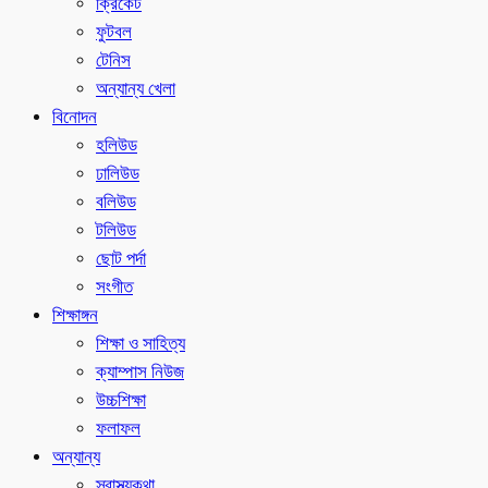
ক্রিকেট
ফুটবল
টেনিস
অন্যান্য খেলা
বিনোদন
হলিউড
ঢালিউড
বলিউড
টলিউড
ছোট পর্দা
সংগীত
শিক্ষাঙ্গন
শিক্ষা ও সাহিত্য
ক্যাম্পাস নিউজ
উচ্চশিক্ষা
ফলাফল
অন্যান্য
স্বাস্থ্যকথা