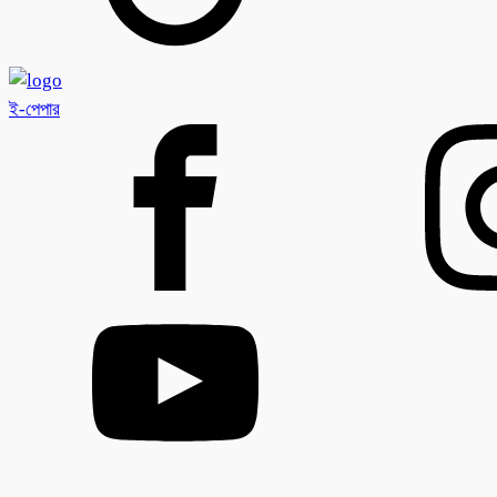
ই-পেপার