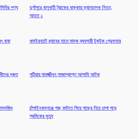
সিবির পণ্য
দুর্গাপুরে বালুবাহী ট্রাকের ধাক্কায় ভ্যানচালক নিহত,
আহত ২
ৎ বাবা
ধামইরহাটে র‍্যাবের হাতে মাদক ব্যবসায়ী টুকটুক গ্রেফতার
ধীদের দ্রুত
পুঠিয়ায় যাবজ্জীবন সাজাপ্রাপ্ত আসামি আটক
োনামসজিদ
চাঁপাইনবাবগঞ্জে গাছ কাটতে গিয়ে গাছের নিচে চাপা পড়ে
শ্রমিকের মৃত্যু