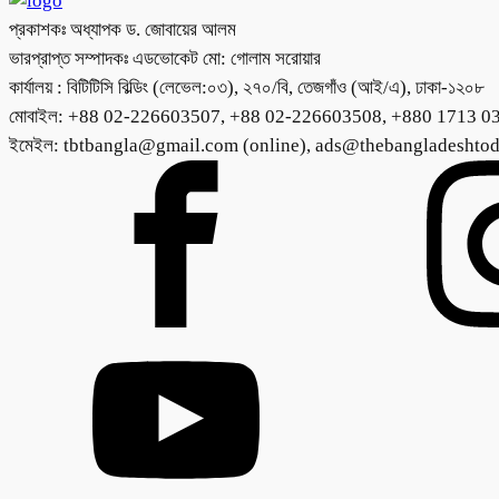
প্রকাশকঃ অধ্যাপক ড. জোবায়ের আলম
ভারপ্রাপ্ত সম্পাদকঃ এডভোকেট মো: গোলাম সরোয়ার
কার্যালয় : বিটিটিসি বিল্ডিং (লেভেল:০৩), ২৭০/বি, তেজগাঁও (আই/এ), ঢাকা-১২০৮
মোবাইল: +88 02-226603507, +88 02-226603508, +880 1713 0
ইমেইল: tbtbangla@gmail.com (online), ads@thebangladeshto