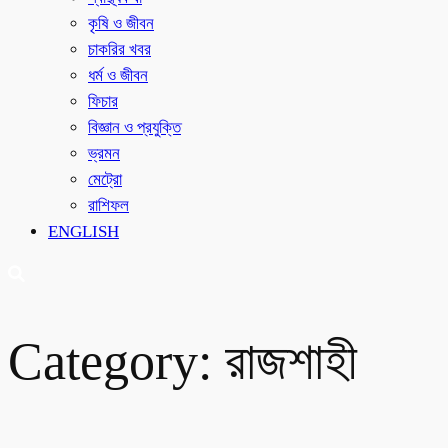
কৃষি ও জীবন
চাকরির খবর
ধর্ম ও জীবন
ফিচার
বিজ্ঞান ও প্রযুক্তি
ভ্রমন
মেট্রো
রাশিফল
ENGLISH
Category:
রাজশাহী