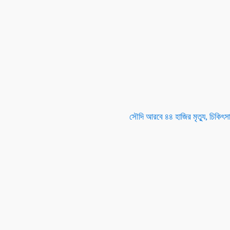
সৌদি আরবে ৪৪ হাজির মৃত্যু, চিকিৎস