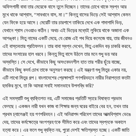
অফিসগামী বাবা তার মেয়েকে বাসে তুলে দিচ্ছেন। তাদের চোখে থাকে স্বপ্ন আর
মুখে থাকে আশ্বাস, “সাবধানে যাস, মা।” কিন্তু বাসের ভিড়ে সেই আশ্বাস কেমন
যেন ফিকে হয়ে আসে। মেয়েটি তার চারপাশে তাকিয়ে দেখে এক গাদাগাদি ভিড়,
যেখানে শ্বাস নেওয়াও কঠিন। অথচ এই ভিড়ের মধ্যেই লুকিয়ে থাকে অজানা এক
আশঙ্কা। মিতু নামের একটি মেয়ে, যে রোজ এই পথ দিয়ে কলেজে যায়, তার জীবনও
এই বাস্তবতার প্রতিফলন। তার বাবা স্বপ্ন দেখেন, মিতু একদিন বড় চাকরি করবে,
তাদের সংসারের হাল ধরবে। কিন্তু মিতু বাসে উঠলে তার মনে শুধু ভয় আর
অস্বস্তি। সে দেখে, কীভাবে কিছু অসংবেদনশীল হাত তার শরীর ছুঁয়ে যাচ্ছে,
কীভাবে কিছু কদর্য চোখ তাকে অনুসরণ করছে। এই যন্ত্রণা শুধু মিতুর একার নয়,
এটি লাখো মিতুর গল্প। বাংলাদেশের প্রেক্ষাপটে গণপরিবহনে নারীর নিরাপত্তা কতটা
হুমকির মুখে, তা কি আমরা সবাই সমানভাবে উপলব্ধি করি?
এই সমস্যাটি শুধু ব্যক্তিগত নয়, এটি সমাজের প্রতিটি স্তরে বিষাক্ত প্রভাব
ফেলছে। একজন নারী যখন কাজ বা শিক্ষার জন্য ঘরের বাইরে বের হন, তখন তার
প্রথম চ্যালেঞ্জই হয় গণপরিবহন। এই অনিরাপদ পরিবেশ তাদের আত্মবিশ্বাস ভেঙে
দেয়, তাদের কর্মক্ষেত্রে অংশগ্রহণকে সীমিত করে এবং তাদের স্বপ্নকে অকালে
হত্যা করে। এর ফলে শুধু ব্যক্তি নয়, পুরো দেশই ক্ষতিগ্রস্ত হচ্ছে। একটি জাতি