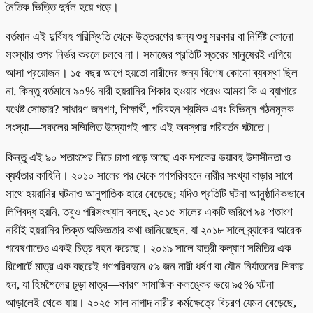
নৈতিক ভিত্তি দুর্বল হয়ে পড়ে।
বর্তমান এই দুর্বিষহ পরিস্থিতি থেকে উত্তরণের জন্য শুধু সরকার বা নির্দিষ্ট কোনো
সংস্থার ওপর নির্ভর করলে চলবে না। সমাজের প্রতিটি স্তরের মানুষেরই এগিয়ে
আসা প্রয়োজন। ১৫ বছর আগে হয়তো নারীদের জন্য বিশেষ কোনো ব্যবস্থা ছিল
না, কিন্তু বর্তমানে ৯০% নারী হয়রানির শিকার হওয়ার পরেও আমরা কি এ ব্যাপারে
যথেষ্ট সোচ্চার? সাধারণ জনগণ, শিক্ষার্থী, পরিবহন শ্রমিক এবং বিভিন্ন গঠনমূলক
সংস্থা—সকলের সম্মিলিত উদ্যোগই পারে এই অবস্থার পরিবর্তন ঘটাতে।
কিন্তু এই ৯০ শতাংশের নিচে চাপা পড়ে আছে এক দশকের ভয়াবহ উদাসীনতা ও
ব্যর্থতার কাহিনি। ২০১০ সালের পর থেকে গণপরিবহনে নারীর সংখ্যা বাড়ার সাথে
সাথে হয়রানির ঘটনাও আনুপাতিক হারে বেড়েছে; যদিও প্রতিটি ঘটনা আনুষ্ঠানিকভাবে
লিপিবদ্ধ হয়নি, তবুও পরিসংখ্যান বলছে, ২০১৫ সালের একটি জরিপে ৯৪ শতাংশ
নারীই হয়রানির তিক্ত অভিজ্ঞতার কথা জানিয়েছেন, যা ২০১৮ সালে ব্র্যাকের আরেক
গবেষণাতেও একই চিত্র বহন করেছে। ২০১৯ সালে যাত্রী কল্যাণ সমিতির এক
রিপোর্টে মাত্র এক বছরেই গণপরিবহনে ৫৯ জন নারী ধর্ষণ বা যৌন নির্যাতনের শিকার
হন, যা হিমশৈলের চূড়া মাত্র—কারণ সামাজিক কলঙ্কের ভয়ে ৯৫% ঘটনা
আড়ালেই থেকে যায়। ২০২৫ সাল নাগাদ নারীর কর্মক্ষেত্রে বিচরণ যেমন বেড়েছে,