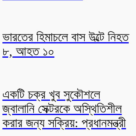
ভারতের হিমাচলে বাস উল্টে নিহত
৮, আহত ১০
একটি চক্র খুব সুকৌশলে
জ্বালানি সেক্টরকে অস্থিতিশীল
করার জন্য সক্রিয়: প্রধানমন্ত্রী