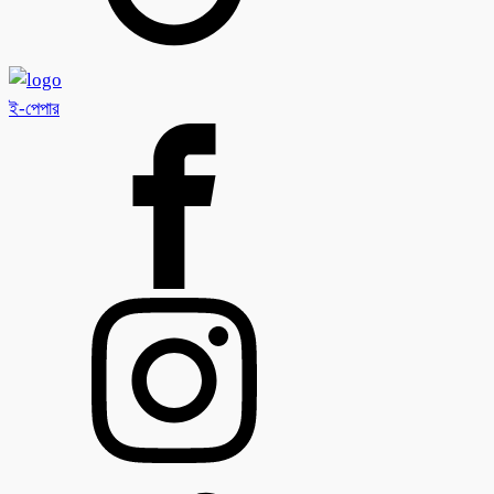
ই-পেপার