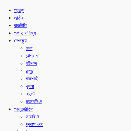
প্রচ্ছদ
জাতীয়
রাজনীতি
অর্থ ও বাণিজ্য
দেশজুড়ে
ঢাকা
চট্টগ্রাম
বরিশাল
রংপুর
রাজশাহী
খুলনা
সিলেট
ময়মনসিংহ
আন্তর্জাতিক
সারাবিশ্ব
প্রবাস খবর