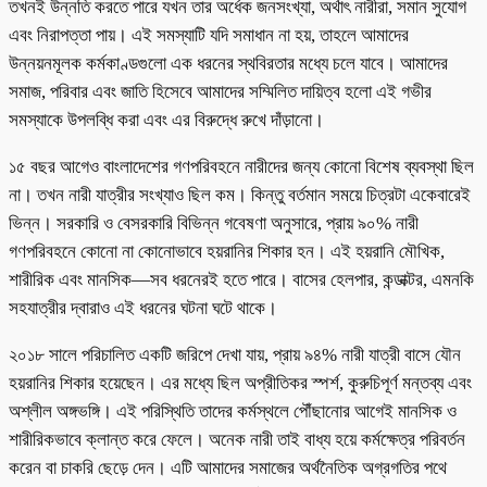
তখনই উন্নতি করতে পারে যখন তার অর্ধেক জনসংখ্যা, অর্থাৎ নারীরা, সমান সুযোগ
এবং নিরাপত্তা পায়। এই সমস্যাটি যদি সমাধান না হয়, তাহলে আমাদের
উন্নয়নমূলক কর্মকাণ্ডগুলো এক ধরনের স্থবিরতার মধ্যে চলে যাবে। আমাদের
সমাজ, পরিবার এবং জাতি হিসেবে আমাদের সম্মিলিত দায়িত্ব হলো এই গভীর
সমস্যাকে উপলব্ধি করা এবং এর বিরুদ্ধে রুখে দাঁড়ানো।
১৫ বছর আগেও বাংলাদেশের গণপরিবহনে নারীদের জন্য কোনো বিশেষ ব্যবস্থা ছিল
না। তখন নারী যাত্রীর সংখ্যাও ছিল কম। কিন্তু বর্তমান সময়ে চিত্রটা একেবারেই
ভিন্ন। সরকারি ও বেসরকারি বিভিন্ন গবেষণা অনুসারে, প্রায় ৯০% নারী
গণপরিবহনে কোনো না কোনোভাবে হয়রানির শিকার হন। এই হয়রানি মৌখিক,
শারীরিক এবং মানসিক—সব ধরনেরই হতে পারে। বাসের হেলপার, কন্ডাক্টর, এমনকি
সহযাত্রীর দ্বারাও এই ধরনের ঘটনা ঘটে থাকে।
২০১৮ সালে পরিচালিত একটি জরিপে দেখা যায়, প্রায় ৯৪% নারী যাত্রী বাসে যৌন
হয়রানির শিকার হয়েছেন। এর মধ্যে ছিল অপ্রীতিকর স্পর্শ, কুরুচিপূর্ণ মন্তব্য এবং
অশ্লীল অঙ্গভঙ্গি। এই পরিস্থিতি তাদের কর্মস্থলে পৌঁছানোর আগেই মানসিক ও
শারীরিকভাবে ক্লান্ত করে ফেলে। অনেক নারী তাই বাধ্য হয়ে কর্মক্ষেত্র পরিবর্তন
করেন বা চাকরি ছেড়ে দেন। এটি আমাদের সমাজের অর্থনৈতিক অগ্রগতির পথে