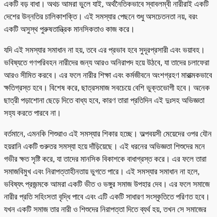
একটি বড় বাধা। অথচ আমরা ভুলে যাই, অর্থনৈতিকভাবে স্বাবলম্বী নারীরাই একটি
দেশের উন্নতির চালিকাশক্তি। এই সমস্যার পেছনে শুধু অসচেতনতা নয়, বরং
একটি অসুস্থ পুরুষতান্ত্রিক মানসিকতাও কাজ করে।
যদি এই সমস্যার সমাধান না হয়, তবে এর প্রভাব হবে সুদূরপ্রসারী এবং ভয়াবহ।
ভবিষ্যতে গণপরিবহন নারীদের জন্য আরও অনিরাপদ হয়ে উঠবে, যা তাদের চলাফেরা
আরও সীমিত করবে। এর ফলে নারীর শিক্ষা এবং কর্মজীবনে অংশগ্রহণ মারাত্মকভাবে
ক্ষতিগ্রস্ত হবে। বিশেষ করে, ছাত্রসমাজ সবচেয়ে বেশি ভুক্তভোগী হবে। অনেক
ছাত্রী পড়াশোনা ছেড়ে দিতে বাধ্য হবে, কারণ তারা প্রতিদিন এই দুঃসহ অভিজ্ঞতা
সহ্য করতে পারবে না।
বর্তমানে, এমনকি শিশুরাও এই সমস্যার শিকার হচ্ছে। অল্পবয়সী মেয়েদের ওপর যৌন
হয়রানি একটি গুরুতর সমস্যা হয়ে দাঁড়িয়েছে। এই ধরনের অভিজ্ঞতা শিশুদের মনে
গভীর ক্ষত সৃষ্টি করে, যা তাদের মানসিক বিকাশকে বাধাগ্রস্ত করে। এর ফলে তারা
সমাজবিমুখ এবং নিরাপত্তাহীনতায় ভুগতে পারে। এই সমস্যার সমাধান না হলে,
ভবিষ্যৎ প্রজন্মকে আমরা একটি ভীত ও ভঙ্গুর সমাজ উপহার দেব। এর ফলে সমাজে
নারীর প্রতি সহিংসতা বৃদ্ধি পাবে এবং এটি একটি সাধারণ সংস্কৃতিতে পরিণত হবে।
যখন একটি সমাজ তার নারী ও শিশুদের নিরাপত্তা দিতে ব্যর্থ হয়, তখন সে সমাজের