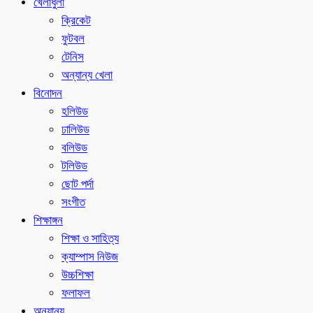
খেলাধুলা
ক্রিকেট
ফুটবল
টেনিস
অন্যান্য খেলা
বিনোদন
হলিউড
ঢালিউড
বলিউড
টলিউড
ছোট পর্দা
সংগীত
শিক্ষাঙ্গন
শিক্ষা ও সাহিত্য
ক্যাম্পাস নিউজ
উচ্চশিক্ষা
ফলাফল
অন্যান্য