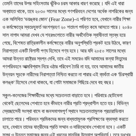
তেমনি তাদের উপর সহিংসতার ঝুঁকিও চরম আকার ধারণ করেছে। যদি এই ধারা
অব্যাহত থাকে, তবে ২০৩০ সালের মধ্যে গণপরিবহন দেশের অর্ধেক নাগরিকের জন্য
এক অলিখিত 'ভয়ঙ্কর জোন' (Fear Zone)-এ পরিণত হবে, যেখানে নারীর শিক্ষা
ও কর্মক্ষেত্রে স্বতঃস্ফূর্ত অংশগ্রহণ ২০ শতাংশ পর্যন্ত কমে আসতে পারে। ২০৪০
সাল নাগাদ আমরা দেখব যে শহরগুলোতে নারীর অর্থনৈতিক স্বাধীনতা স্তব্ধ হয়ে
গেছে, বিশেষত রাত্রিকালীন কর্মক্ষেত্রে নারীর অনুপস্থিতি প্রকট হয়ে উঠবে, কারণ
নিরাপত্তা একটি বিলাসী পণ্য হিসেবে গণ্য হবে। আর যদি ২০৫০ সালের মধ্যে
আমরা উন্নত রাষ্ট্রের স্বপ্ন দেখি, তবে এই সময়েও যদি আমাদের কন্যা মিতুদের
গণপরিবহনে আত্মবিশ্বাস নিয়ে ওঠার পরিবেশ তৈরি না হয়, তবে আমাদের জাতীয়
উন্নয়ন সূচকে নারীদের নিরাপত্তা নিশ্চিত করতে না পারার এই ব্যর্থতা এক 'চিরস্থায়ী
কলঙ্ক' হিসেবে লেখা থাকবে, যা গোটা সমাজকে পিছিয়ে দেবে বহু বছর।
স্কুল-কলেজের শিক্ষার্থীদের মধ্যে সচেতনতা বাড়াতে হবে। পরিবারে ছোটবেলা
থেকেই ছেলেদের শেখাতে হবে কীভাবে নারীর প্রতি শ্রদ্ধাশীল হতে হয়। বিভিন্ন
স্বেচ্ছাসেবী সংস্থা বাসে বা জনসমাগমপূর্ণ স্থানে সচেতনতামূলক প্রচারাভিযান
চালাতে পারে। পরিবহন শ্রমিকদের জন্য বাধ্যতামূলক প্রশিক্ষণের ব্যবস্থা করতে
হবে, যেখানে তাদের যাত্রীদের প্রতি সম্মান ও দায়িত্ববোধ শেখানো হবে। একটি
সুস্থ ও উন্নত সমাজের জন্য এই ধরনের মানবিক উদ্যোগ অপরিহার্য। তবে দুঃখের