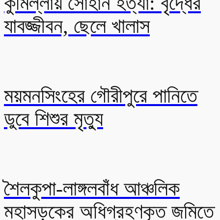
কুমিল্লায় সোহান হত্যা: বৃদ্ধের
যাবজ্জীবন, ছেলে খালাস
ময়মনসিংহের গৌরীপুরে পানিতে
ডুবে শিশুর মৃত্যু
শৈলকুপা-লাঙ্গলবাঁধ আঞ্চলিক
মহাসড়কের অধিগ্রহণকৃত জমিতে