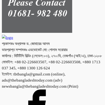
প্রকাশকঃ অধ্যাপক ড. জোবায়ের আলম
ভারপ্রাপ্ত সম্পাদকঃ এডভোকেট মো: গোলাম সরোয়ার
কার্যালয় : বিটিটিসি বিল্ডিং (লেভেল:০৩), ২৭০/বি, তেজগাঁও (আই/এ), ঢাকা-১২০৮
মোবাইল: +88 02-226603507, +88 02-226603508, +880 1713
037 345, +880 1300 126 624
ইমেইল: tbtbangla@gmail.com (online),
ads@thebangladeshtoday.com (adv)
newsbangla@thebangladeshtoday.com (Print)