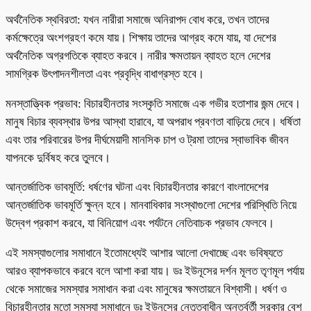
অর্থনৈতিক স্থবিরতা: যখন নারীরা সমাজে অনিরাপদ বোধ করে, তখন তাদের
কর্মক্ষেত্রে অংশগ্রহণ কমে যায়। শিক্ষায় তাদের আগ্রহ কমে যায়, যা দেশের
অর্থনৈতিক অগ্রগতিকে ব্যাহত করবে। নারীর ক্ষমতায়ন ব্যাহত হলে দেশের
সামগ্রিক উৎপাদনশীলতা এবং প্রবৃদ্ধি বাধাগ্রস্ত হবে।
মনস্তাত্ত্বিক প্রভাব: বিচারহীনতার সংস্কৃতি সমাজে এক গভীর হতাশার জন্ম দেবে।
মানুষ বিচার ব্যবস্থার উপর আস্থা হারাবে, যা অপরাধ প্রবণতা বাড়িয়ে দেবে। ধর্ষিতা
এবং তার পরিবারের উপর দীর্ঘমেয়াদী মানসিক চাপ ও ট্রমা তাদের স্বাভাবিক জীবন
যাপনকে দুর্বিষহ করে তুলবে।
আন্তর্জাতিক ভাবমূর্তি: ধর্ষণের ঘটনা এবং বিচারহীনতার কারণে বাংলাদেশের
আন্তর্জাতিক ভাবমূর্তি ক্ষুন্ন হবে। মানবাধিকার সংস্থাগুলো দেশের পরিস্থিতি নিয়ে
উদ্বেগ প্রকাশ করবে, যা বিনিয়োগ এবং পর্যটনে নেতিবাচক প্রভাব ফেলবে।
এই সমস্যাগুলোর সমাধানে ইতোমধ্যেই আশার আলো দেখাচ্ছে এবং ভবিষ্যতে
আরও ব্যাপকভাবে করবে বলে আশা করা যায়। ডঃ ইউনূসের দর্শন মূলত তৃণমূল পর্যায়
থেকে সমাজের সমস্যার সমাধান করা এবং মানুষের ক্ষমতায়নে বিশ্বাসী। ধর্ষণ ও
বিচারহীনতার মতো সমস্যা সমাধানে ডঃ ইউনূসের নেতৃত্বাধীন অন্তর্বর্তী সরকার বেশ