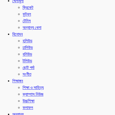
খেলাধুলা
ক্রিকেট
ফুটবল
টেনিস
অন্যান্য খেলা
বিনোদন
হলিউড
ঢালিউড
বলিউড
টলিউড
ছোট পর্দা
সংগীত
শিক্ষাঙ্গন
শিক্ষা ও সাহিত্য
ক্যাম্পাস নিউজ
উচ্চশিক্ষা
ফলাফল
অন্যান্য