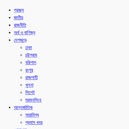
প্রচ্ছদ
জাতীয়
রাজনীতি
অর্থ ও বাণিজ্য
দেশজুড়ে
ঢাকা
চট্টগ্রাম
বরিশাল
রংপুর
রাজশাহী
খুলনা
সিলেট
ময়মনসিংহ
আন্তর্জাতিক
সারাবিশ্ব
প্রবাস খবর