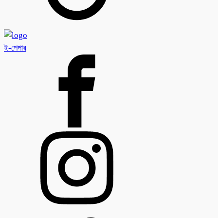
ই-পেপার