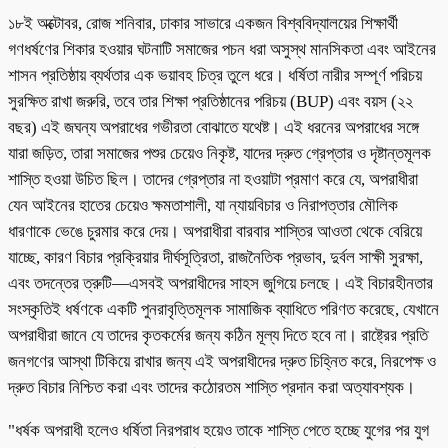
১৮ই অক্টোবর, রোজ শনিবার, ঢাকার সাভারে একজন বিশ্ববিদ্যালয়ের শিক্ষার্থী
গণধর্ষণের শিকার হওয়ার ঘটনাটি সমাজের পচন ধরা অসুস্থ মানসিকতা এবং আইনের
শাসন প্রতিষ্ঠায় ব্যর্থতার এক ভয়াবহ চিত্র তুলে ধরে। ধর্ষিতা নারীর সম্পূর্ণ পরিচয়
সুরক্ষিত রাখা জরুরি, তবে তার শিক্ষা প্রতিষ্ঠানের পরিচয় (BUP) এবং বয়স (২২
বছর) এই জঘন্য অপরাধের গভীরতা বোঝাতে যথেষ্ট। এই ধরনের অপরাধের সঙ্গে
যারা জড়িত, তারা সমাজের পশুর চেয়েও নিকৃষ্ট, যাদের দ্রুত গ্রেপ্তার ও দৃষ্টান্তমূলক
শাস্তি হওয়া উচিত ছিল। তাদের গ্রেপ্তার না হওয়াটা প্রমাণ করে যে, অপরাধীরা
যেন আইনের হাতের চেয়েও ক্ষমতাশালী, যা ন্যায়বিচার ও নিরাপত্তার মৌলিক
ধারণাকে ভেঙে চুরমার করে দেয়। অপরাধীরা বারবার শাস্তির আওতা থেকে বেরিয়ে
যাচ্ছে, কারণ বিচার প্রক্রিয়ার দীর্ঘসূত্রিতা, রাজনৈতিক প্রভাব, দুর্বল সাক্ষী সুরক্ষা,
এবং তদন্তের ত্রুটি—এসবই অপরাধীদের সাহস জুগিয়ে চলছে। এই বিচারহীনতার
সংস্কৃতিই ধর্ষণকে একটি পুনরাবৃত্তিমূলক সামাজিক ব্যাধিতে পরিণত করেছে, যেখানে
অপরাধীরা জানে যে তাদের কৃতকর্মের জন্য কঠিন মূল্য দিতে হবে না। রাষ্ট্রের প্রতি
জনগণের আস্থা টিকিয়ে রাখার জন্য এই অপরাধীদের দ্রুত চিহ্নিত করে, নিরপেক্ষ ও
দ্রুত বিচার নিশ্চিত করা এবং তাদের কঠোরতম শাস্তি প্রদান করা অত্যাবশ্যক।
"ধর্ষক অপরাধী হলেও ধর্ষিতা নিরপরাধ হয়েও তাকে শাস্তি পেতে হচ্ছে যুগের পর যুগ