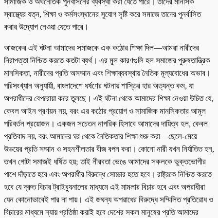
সামাজিক ও অর্থনৈতিক পুনর্বাসনের ব্যবস্থা করা যেতে পারে। তাদের মানসিক
স্বাস্থ্যের যত্ন, শিক্ষা ও কর্মসংস্থানের সুযোগ সৃষ্টি করে সমাজে তাদের পুনর্বাসিত
করার উদ্যোগ নেওয়া যেতে পারে।
আজকের এই ঘটনা আমাদের সমাজকে এক কঠোর শিক্ষা দিল—আমরা নারীদের
নিরাপত্তা নিশ্চিত করতে কতটা ব্যর্থ। এর মূল কারণগুলি হল সমাজের পুরুষতান্ত্রিক
মানসিকতা, নারীদের প্রতি অসম্মান এবং শিক্ষাব্যবস্থায় নৈতিক মূল্যবোধের অভাব।
পরিসংখ্যান অনুযায়ী, বাংলাদেশে ধর্ষণের ঘটনায় শাস্তির হার অত্যন্ত কম, যা
অপরাধীদের বেপরোয়া করে তুলছে। এই ঘটনা থেকে আমাদের শিক্ষা নেওয়া উচিত যে,
কেবল আইন প্রণয়ন নয়, বরং এর কঠোর প্রয়োগ ও সামাজিক মানসিকতার আমূল
পরিবর্তন প্রয়োজন। একজন সচেতন নাগরিক হিসাবে আমাদের দায়িত্ব হল, কেবল
প্রতিবাদ নয়, বরং আমাদের ঘর থেকে নৈতিকতার শিক্ষা শুরু করা—ছেলে-মেয়ে
উভয়ের প্রতি সম্মান ও সহনশীলতার বীজ বপন করা। কোনো নারী যখন নির্যাতিত হন,
তখন গোটা সমাজই ধর্ষিত হয়; তাই নীরবতা ভেঙে আমাদের সকলকে ভুক্তভোগীর
পাশে দাঁড়াতে হবে এবং অপরাধীর বিরুদ্ধে সোচ্চার হতে হবে। রাষ্ট্রকে নিশ্চিত করতে
হবে যে দ্রুত বিচার ট্রাইব্যুনালের মাধ্যমে এই মামলার বিচার হবে এবং অপরাধীরা
যেন কোনোভাবেই পার না পায়। এই জঘন্য অপরাধের বিরুদ্ধে সম্মিলিত প্রতিরোধ ও
বিচারের মাধ্যমে ন্যায় প্রতিষ্ঠা করাই হবে দেশের সকল মানুষের প্রতি আমাদের