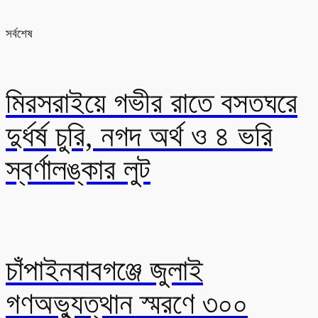
সর্বশেষ
মিরসরাইয়ে গভীর রাতে বসতঘরে
দুর্ধর্ষ চুরি, নগদ অর্থ ও ৪ ভরি
স্বর্ণালঙ্কার লুট
চাঁপাইনবাবগঞ্জে জুলাই
গণঅভ্যুত্থান স্মরণে ৩০০