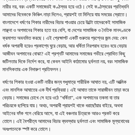
নারীর নয়, বরং একটি সমাজেরই কণ্ঠস্বর হয়ে ওঠে। সেই কণ্ঠস্বরের প্রতিধ্বনি
আমাদের বিবেককে কিঞ্চিৎ নাড়া দিলেও, প্রায়শই তা মিলিয়ে যায় সময়ের স্রোতে।
বাংলাদেশে ধর্ষণের শিকার নারীদের বিচার পাওয়ার চেয়ে উল্টো তাদেরকেই সামাজিক
লাঞ্ছনা ও অপমানের শিকার হতে হয় বেশি, যা দেশের সামাজিক ও নৈতিক মানদণ্ডকে
ক্রমাগত অবনমিত করছে। এই প্রেক্ষাপট একটি গুরুতর প্রশ্নের জন্ম দেয়: কেন
ধর্ষক অপরাধী হয়েও প্রকাশ্যে ঘুরে বেড়ায়, আর ধর্ষিতা নিরপরাধ হয়েও বয়ে বেড়ায়
আজীবন অপমানের বোঝা? এই প্রশ্নটি আমাদের সমাজের গভীরে প্রোথিত কিছু
জটিলতার দিকে নির্দেশ করে, যা কেবল আইনি কাঠামোর দুর্বলতা নয়, বরং সামাজিক
মানসিকতার এক নিদারুণ প্রতিফলন।
ধর্ষণের শিকার হওয়া একটি নারীর জন্য শুধুমাত্র শারীরিক আঘাত নয়, এটি আত্মিক
এবং মানসিক আঘাতের এক দীর্ঘ প্রক্রিয়া। এই আঘাত তাকে সারাজীবন তাড়া করে
বেড়ায়। সমাজের চোখে সে হয়ে ওঠে "ধর্ষিতা", এক অপমানের তকমা যা তার
পরিচয়কে ছাপিয়ে যায়। অথচ, অপরাধী প্রায়শই থাকে ধরাছোঁয়ার বাইরে, অথবা
আইনের ফাঁক গলে বেরিয়ে আসে, যা এই বঞ্চনার চিত্রকে আরও প্রকট করে
তোলে। এই বৈপরীত্য আমাদের বিচার ব্যবস্থার দুর্বলতা এবং সামাজিক মূল্যবোধের
অধঃপতনকে স্পষ্ট করে তোলে।