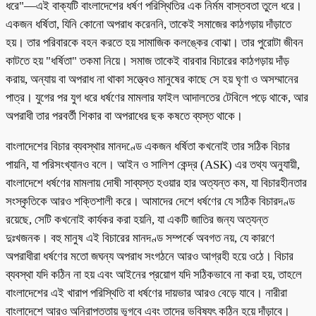
ধরে"—এই বাক্যটি বাংলাদেশের ধর্ষণ পরিস্থিতির এক নির্মম বাস্তবতা তুলে ধরে।
একজন ধর্ষিতা, যিনি কোনো অপরাধ করেননি, তাকেই সমাজের কাঠগড়ায় দাঁড়াতে
হয়। তার পরিবারকে বহন করতে হয় সামাজিক কলঙ্কের বোঝা। তার পুরোটা জীবন
কাটতে হয় "ধর্ষিতা" তকমা নিয়ে। সমাজ তাকেই বারবার বিচারের কাঠগড়ায় দাঁড়
করায়, অন্যায় বা অপরাধ না থাকা সত্ত্বেও মানুষের কাছে সে হয় ঘৃণা ও অসম্মানের
পাত্র। যুগের পর যুগ ধরে ধর্ষণের মামলার ফাইল আদালতের টেবিলে পড়ে থাকে, আর
অপরাধী তার পরবর্তী শিকার বা অপরাধের ছক কষতে ব্যস্ত থাকে।
বাংলাদেশের বিচার ব্যবস্থার মানদণ্ডে একজন ধর্ষিতা কখনোই তার সঠিক বিচার
পায়নি, যা পরিসংখ্যানও বলে। আইন ও সালিশ কেন্দ্র (ASK) এর তথ্য অনুযায়ী,
বাংলাদেশে ধর্ষণের মামলায় দোষী সাব্যস্ত হওয়ার হার অত্যন্ত কম, যা বিচারহীনতার
সংস্কৃতিকে আরও শক্তিশালী করে। আমাদের দেশে ধর্ষণের যে সঠিক বিচারদণ্ড
রয়েছে, সেটি কখনোই কার্যকর করা হয়নি, যা একটি জাতির জন্য অত্যন্ত
দুঃখজনক। বহু মানুষ এই বিচারের মানদণ্ড সম্পর্কে অবগত নয়, যে কারণে
অপরাধীরা ধর্ষণের মতো জঘন্য অপরাধ সংগঠনে আরও আগ্রহী হয়ে ওঠে। বিচার
ব্যবস্থা যদি কঠিন না হয় এবং আইনের প্রয়োগ যদি সঠিকভাবে না করা হয়, তাহলে
বাংলাদেশের এই খারাপ পরিস্থিতি বা ধর্ষণের দায়ভার আরও বেড়ে যাবে। নারীরা
বাংলাদেশে আরও অনিরাপত্তায় ভুগবে এবং তাদের ভবিষ্যৎ কঠিন হয়ে দাঁড়াবে।