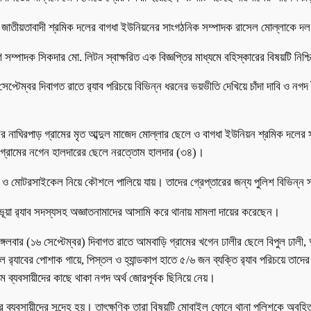
াদেশ জাতীয়তাবাদী শ্রমিক দলের বাগধা ইউনিয়নের সাংগঠনিক সম্পাদক রাসেল মোল্লাকে
াদক সিকদার মো. লিটন স্বাক্ষরিত এক বিজ্ঞপ্তির মাধ্যমে বহিস্কারের বিষয়টি নিশ্
ম্বর দিবাগত রাতে র‍্যাব পরিচয়ে বিভিন্ন ধরনের ভয়ভীতি দেখিয়ে চাঁদা দাবি ও নগদ 
াঘিরপাড় গ্রামের মৃত আব্দুল মাজেদ মোল্লার ছেলে ও বাগধা ইউনিয়ন শ্রমিক দলের 
া গ্রামের নগেন হালদারের ছেলে নরত্তোম হালদার (৩৪)।
্র ও মোটরসাইকেল নিয়ে কৌশলে পালিয়ে যায়। তাদের গ্রেপ্তারের জন্য পুলিশ বিভিন্ন
 ভূয়া র‍্যাব সদস্যসহ অজ্ঞাতনামাদের আসামি করে থানায় মামলা দায়ের করেছেন।
বার (১৬ সেপ্টেম্বর) দিবাগত রাতে আমবাড়ি গ্রামের খগেন ঢালীর ছেলে বিপুল ঢালী, অ
ছালে র‍্যাবের পোশাক গায়ে, পিস্তল ও হ্যান্ডকাপ হাতে ৫/৬ জন ব্যক্তি র‍্যাব পরিচয়ে ত
ামে ব্যবসায়ীদের কাছে থাকা নগদ অর্থ জোরপূর্বক ছিনিয়ে নেয়।
 ওপর ব্যবসায়ীদের সন্দেহ হয়। তাৎক্ষণিক তারা বিষয়টি মোবাইল ফোনে থানা পুলিশকে অব