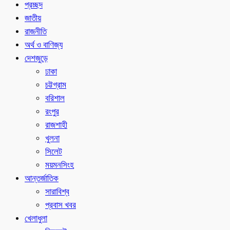
প্রচ্ছদ
জাতীয়
রাজনীতি
অর্থ ও বাণিজ্য
দেশজুড়ে
ঢাকা
চট্টগ্রাম
বরিশাল
রংপুর
রাজশাহী
খুলনা
সিলেট
ময়মনসিংহ
আন্তর্জাতিক
সারাবিশ্ব
প্রবাস খবর
খেলাধুলা