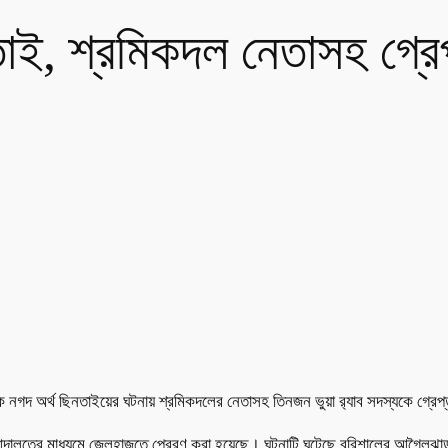
নতাই, শ্রমিকদল নেতাসহ গ্রে
েকে নগদ অর্থ ছিনতাইয়ের ঘটনায় শ্রমিকদলের নেতাসহ তিনজন ভুয়া র‍্যাব সদস্যকে গ্
তদের আদালতের মাধ্যমে জেলহাজতে প্রেরণ করা হয়েছে। ঘটনাটি ঘটেছে বরিশালের আগৈল