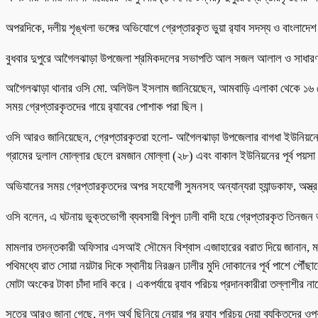
অপরদিকে, দলীয় শৃঙ্খলা ভঙ্গের অভিযোগে গ্রেপ্তারকৃত ভুয়া র‍্যাব সদস্য ও বাংল
বুধবার দুপুরে আগৈলঝাড়া উপজেলা শ্রমিকদলের সভাপতি আল সজল আলাল ও সাধারণ সম্প
আগৈলঝাড়া থানার ওসি মো. অলিউল ইসলাম জানিয়েছেন, আমবাড়ি এলাকা থেকে ১৬ সেপ্টে
সময় গ্রেপ্তারকৃতদের গায়ে র‍্যাবের পোশাক পরা ছিল।
ওসি আরও জানিয়েছেন, গ্রেপ্তারকৃতরা হলো- আগৈলঝাড়া উপজেলার বাগধা ইউনিয়নের ন
গ্রামের দুলাল মোল্লার ছেলে রমজান মোল্লা (২৮) এবং বাকাল ইউনিয়নের পূর্ব পয়স
অভিযানের সময় গ্রেপ্তারকৃতদের অপর সহযোগী সুমনসহ অন্যান্যরা হ্যান্ডকাফ, অস্ত
ওসি বলেন, এ ঘটনায় ভুক্তভোগী ব্যবসায়ী বিপুল ঢালী বাদী হয়ে গ্রেপ্তারকৃত তিনজন
মামলার তদন্তকারী অফিসার এসআই সৌমেন বিশ্বাস এজাহারের বরাত দিয়ে জানান, মঙ্গল
পথিমধ্যে রাত সোয়া নয়টার দিকে স্থানীয় নিরঞ্জন ঢালীর মুদি দোকানের পূর্ব পাশে পৌঁ
মোটা অংকের টাকা চাঁদা দাবি করে। একপর্যায়ে র‍্যাব পরিচয় প্রদানকারীরা তল্লাশীর ন
সূত্রে আরও জানা গেছে, নগদ অর্থ ছিনিয়ে নেয়ার পর র‍্যাব পরিচয় দেয়া ব্যক্তিদের