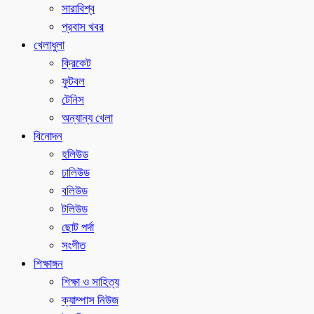
সারাবিশ্ব
প্রবাস খবর
খেলাধুলা
ক্রিকেট
ফুটবল
টেনিস
অন্যান্য খেলা
বিনোদন
হলিউড
ঢালিউড
বলিউড
টলিউড
ছোট পর্দা
সংগীত
শিক্ষাঙ্গন
শিক্ষা ও সাহিত্য
ক্যাম্পাস নিউজ