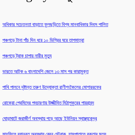
অধিকার সচেতনতা বাড়াতে ফুলছড়িতে বিশ্ব মানবাধিকার দিবস পালিত
পঞ্চগড়ে টানা পাঁচ দিন ধরে ১০ ডিগ্রির ঘরে তাপমাত্রা
পঞ্চগড়ে ট্রাক চাপায় নারীর মৃত্যু
ভারতে আটক ৬ বাংলাদেশি জেলে ১৩ মাস পর কারামুক্ত
পাখি পালনে দৃষ্টান্ত তরুণ উদ্যোক্তা রাণীশংকৈলের মোশাররফের
রোকেয়া প্রেমিদের পদচারণায় উজ্জীবিত মিঠাপুকুরের পায়রাবন্দ
ঘোড়াঘাটে জরাজীর্ণ অবস্থায় পড়ে আছে ইউনিয়ন স্বাস্থ্যকেন্দ্র
মাহফিলে বয়ানরত অবস্থায় ব্রেন স্ট্রোক, হাসপাতালে বক্তার মৃত্যু