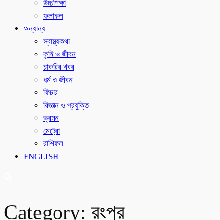
উচ্চশিক্ষা
ফলাফল
অন্যান্য
স্বাস্থ্যকথা
কৃষি ও জীবন
চাকরির খবর
ধর্ম ও জীবন
ফিচার
বিজ্ঞান ও প্রযুক্তি
ভ্রমন
মেট্রো
রাশিফল
ENGLISH
Category:
রংপুর