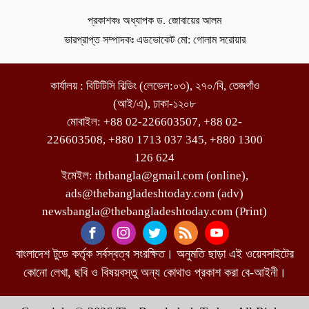
প্রকাশকঃ অধ্যাপক ড. জোবায়ের আলম
ভারপ্রাপ্ত সম্পাদকঃ এডভোকেট মো: গোলাম সরোয়ার
কার্যালয় : বিটিটিসি বিল্ডিং (লেভেল:০৩), ২৭০/বি, তেজগাঁও
(আই/এ), ঢাকা-১২০৮
মোবাইল: +88 02-226603507, +88 02-
226603508, +880 1713 037 345, +880 1300
126 624
ইমেইল: tbtbangla@gmail.com (online),
ads@thebangladeshtoday.com (adv)
newsbangla@thebangladeshtoday.com (Print)
বাংলাদেশ টুডে কর্তৃক সর্বস্বত্ব সংরক্ষিত। অনুমতি ছাড়া এই ওয়েবসাইটের
কোনো লেখা, ছবি ও বিষয়বস্তু অন্য কোথাও প্রকাশ করা বে-আইনী।