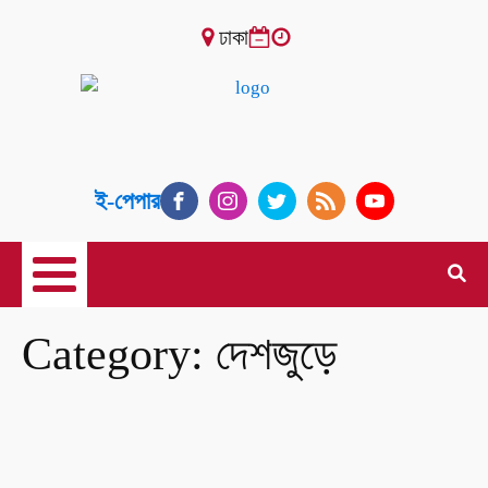
ঢাকা
ই-পেপার
Category:
দেশজুড়ে