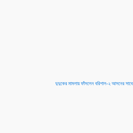
দুদুকের মামলায় ফাঁসলেন বরিশাল-২ আসনের সা