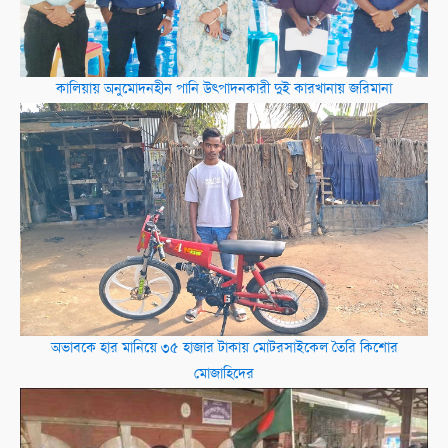
কালিয়ায় অনুমোদনহীন পানি উৎপাদনকারী দুই কারখানায় জরিমানা
অভাবকে হার মানিয়ে ৩৫ হাজার টাকায় মোটরসাইকেল তৈরি কিশোর
মোজাহিদের