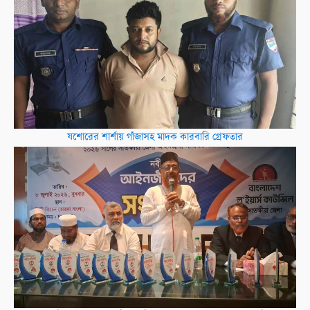
যশোরের শার্শায় গাঁজাসহ মাদক কারবারি গ্রেফতার