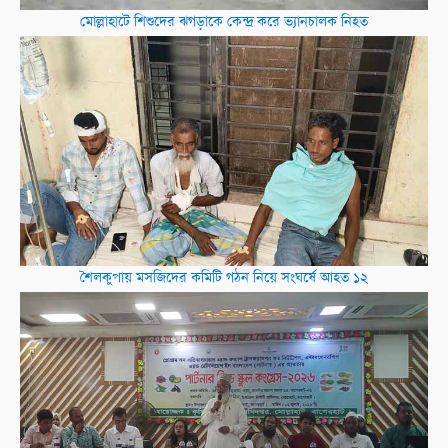
মোল্লাহাটে শিশুদের ঝগড়াকে কেন্দ্র করে ভ্যানচালক নিহত
শৈলকুপায় মসজিদের কমিটি গঠন নিয়ে সংঘর্ষে আহত ১২