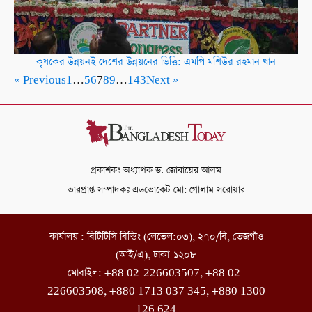
কৃষকের উন্নয়নই দেশের উন্নয়নের ভিত্তি: এমপি মশিউর রহমান খান
« Previous
1
…
5
6
7
8
9
…
143
Next »
প্রকাশকঃ অধ্যাপক ড. জোবায়ের আলম
ভারপ্রাপ্ত সম্পাদকঃ এডভোকেট মো: গোলাম সরোয়ার
কার্যালয় : বিটিটিসি বিল্ডিং (লেভেল:০৩), ২৭০/বি, তেজগাঁও
(আই/এ), ঢাকা-১২০৮
মোবাইল: +88 02-226603507, +88 02-
226603508, +880 1713 037 345, +880 1300
126 624