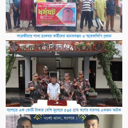
সাতক্ষীরায় শাখা ডাকঘর কর্মীদের মানববন্ধন ও স্মারকলিপি প্রদান
যশোরে এক কোটি টাকার বেশি মূল্যের ৫৩৫ গ্রাম স্বর্ণের বারসহ একজন আটক