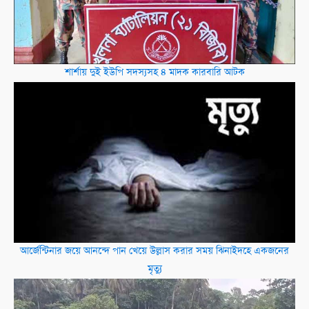
শার্শায় দুই ইউপি সদস্যসহ ৪ মাদক কারবারি আটক
আর্জেন্টিনার জয়ে আনন্দে পান খেয়ে উল্লাস করার সময় ঝিনাইদহে একজনের
মৃত্যু