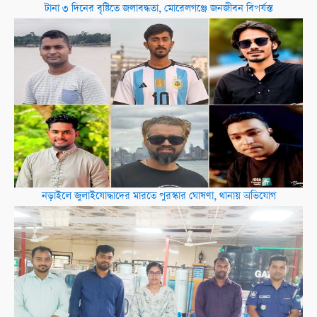
টানা ৩ দিনের বৃষ্টিতে জলাবদ্ধতা, মোরেলগঞ্জে জনজীবন বিপর্যস্ত
নড়াইলে জুলাইযোদ্ধাদের মারতে পুরস্কার ঘোষণা, থানায় অভিযোগ