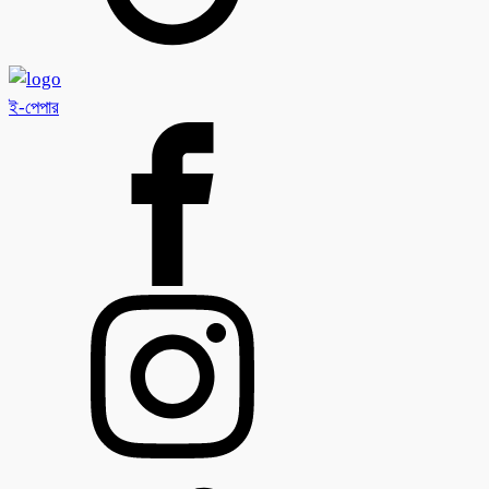
ই-পেপার