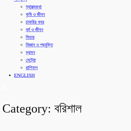
স্বাস্থ্যকথা
কৃষি ও জীবন
চাকরির খবর
ধর্ম ও জীবন
ফিচার
বিজ্ঞান ও প্রযুক্তি
ভ্রমন
মেট্রো
রাশিফল
ENGLISH
Category:
বরিশাল