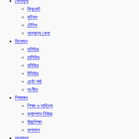
খেলাধুলা
ক্রিকেট
ফুটবল
টেনিস
অন্যান্য খেলা
বিনোদন
হলিউড
ঢালিউড
বলিউড
টলিউড
ছোট পর্দা
সংগীত
শিক্ষাঙ্গন
শিক্ষা ও সাহিত্য
ক্যাম্পাস নিউজ
উচ্চশিক্ষা
ফলাফল
অন্যান্য