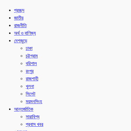
প্রচ্ছদ
জাতীয়
রাজনীতি
অর্থ ও বাণিজ্য
দেশজুড়ে
ঢাকা
চট্টগ্রাম
বরিশাল
রংপুর
রাজশাহী
খুলনা
সিলেট
ময়মনসিংহ
আন্তর্জাতিক
সারাবিশ্ব
প্রবাস খবর