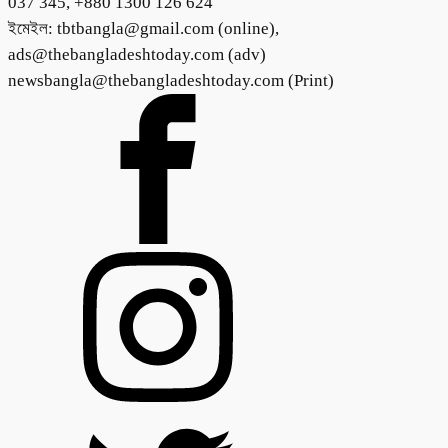
037 345, +880 1300 126 624
ইমেইল: tbtbangla@gmail.com (online),
ads@thebangladeshtoday.com (adv)
newsbangla@thebangladeshtoday.com (Print)