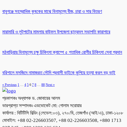
বাবুগঞ্জে সহস্রাধিক কৃষকের মাঝে বিনামূল্যে বীজ, চারা ও সার বিতরণ
মারামারি ও লুটপাটের মামলায় বাউফল উপজেলা ছাত্রদল সভাপতি কারাগারে
মঠবাড়িয়ায় বিনামূল্যে চক্ষু চিকিৎসা ক্যাম্পে ৫ শতাধিক রোগীর চিকিৎসা সেবা প্রদান
বরিশালে মসজিদে নামাজরত সৌদি প্রবাসী ভাইকে কুপিয়ে হত্যা করল বড় ভাই
« Previous
1
…
4
5
6
7
8
…
88
Next »
প্রকাশকঃ অধ্যাপক ড. জোবায়ের আলম
ভারপ্রাপ্ত সম্পাদকঃ এডভোকেট মো: গোলাম সরোয়ার
কার্যালয় : বিটিটিসি বিল্ডিং (লেভেল:০৩), ২৭০/বি, তেজগাঁও (আই/এ), ঢাকা-১২০৮
মোবাইল: +88 02-226603507, +88 02-226603508, +880 1713