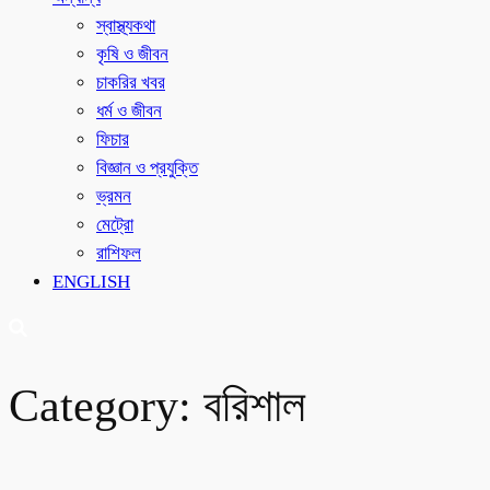
স্বাস্থ্যকথা
কৃষি ও জীবন
চাকরির খবর
ধর্ম ও জীবন
ফিচার
বিজ্ঞান ও প্রযুক্তি
ভ্রমন
মেট্রো
রাশিফল
ENGLISH
Category:
বরিশাল