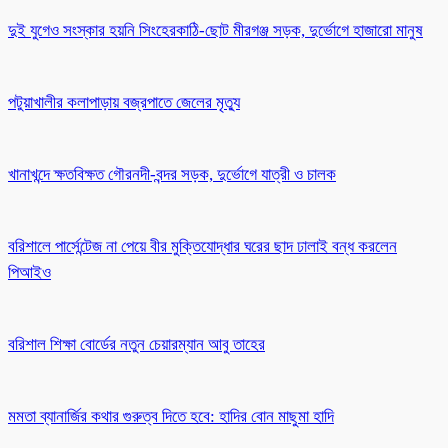
দুই যুগেও সংস্কার হয়নি সিংহেরকাঠি-ছোট মীরগঞ্জ সড়ক, দুর্ভোগে হাজারো মানুষ
পটুয়াখালীর কলাপাড়ায় বজ্রপাতে জেলের মৃত্যু
খানাখন্দে ক্ষতবিক্ষত গৌরনদী-বন্দর সড়ক, দুর্ভোগে যাত্রী ও চালক
বরিশালে পার্সেন্টেজ না পেয়ে বীর মুক্তিযোদ্ধার ঘরের ছাদ ঢালাই বন্ধ করলেন
পিআইও
বরিশাল শিক্ষা বোর্ডের নতুন চেয়ারম্যান আবু তাহের
মমতা ব্যানার্জির কথার গুরুত্ব দিতে হবে: হাদির বোন মাছুমা হাদি