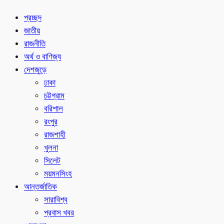
প্রচ্ছদ
জাতীয়
রাজনীতি
অর্থ ও বাণিজ্য
দেশজুড়ে
ঢাকা
চট্টগ্রাম
বরিশাল
রংপুর
রাজশাহী
খুলনা
সিলেট
ময়মনসিংহ
আন্তর্জাতিক
সারাবিশ্ব
প্রবাস খবর