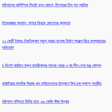
বরিশালের অলিম্পিক সিমেন্ট বন্ধ ঘোষণা, দিশেহারা তিন শত শ্রমিক
নিষেধাজ্ঞার অবসান, সাগরে ফিরছে জেলেদের ব্যস্ততা
২২ কোটি টাকার টেকনিক্যাল স্কুল অ্যান্ড কলেজ নির্মাণ প্রকল্প ঘিরে অপপ্রচারের
অভিযোগ
৪ দিনেই জামিনে মুক্ত বানারীপাড়ার সাবেক মেয়র ও আ.লীগ নেতা মঞ্জু মোল্লা
কাঠালিয়ায় মানবিক মিরাজ খান ফাউন্ডেশনের উদ্যোগে ফ্রি চক্ষু ক্যাম্প অনুষ্ঠিত
বরিশালে বস্তিতে ডিবির হানা, ৬৬ কেজি গাঁজা উদ্ধার