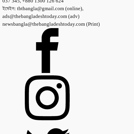
037 345, +880 1300 126 624
ইমেইল: tbtbangla@gmail.com (online),
ads@thebangladeshtoday.com (adv)
newsbangla@thebangladeshtoday.com (Print)