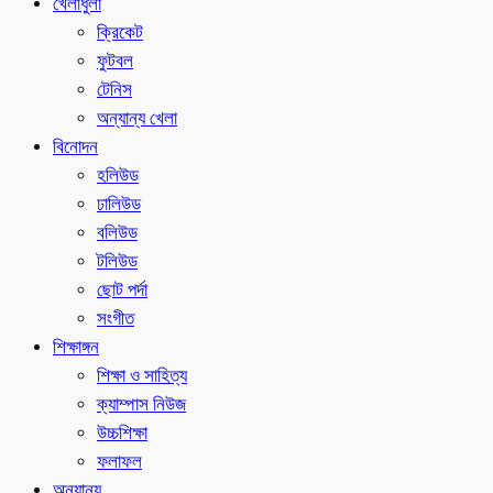
খেলাধুলা
ক্রিকেট
ফুটবল
টেনিস
অন্যান্য খেলা
বিনোদন
হলিউড
ঢালিউড
বলিউড
টলিউড
ছোট পর্দা
সংগীত
শিক্ষাঙ্গন
শিক্ষা ও সাহিত্য
ক্যাম্পাস নিউজ
উচ্চশিক্ষা
ফলাফল
অন্যান্য