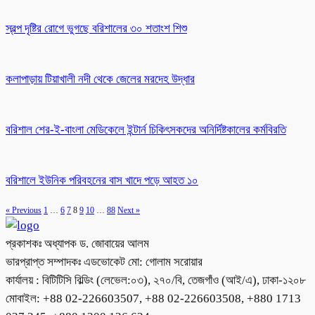
স্বল্প দৃষ্টির রোগে ভুগছে বরিশালের ৩০ শতাংশ শিশু
কলাপাড়ায় টিয়াখালী নদী থেকে জেলের মরদেহ উদ্ধার
বরিশাল শের-ই-বাংলা মেডিকেলে ইন্টার্ন চিকিৎসকদের অনির্দিষ্টকালের কর্মবিরতি
বরিশালে ইউনিক পরিবহনের বাস খাদে পড়ে আহত ১০
« Previous
1
…
6
7
8
9
10
…
88
Next »
প্রকাশকঃ অধ্যাপক ড. জোবায়ের আলম
ভারপ্রাপ্ত সম্পাদকঃ এডভোকেট মো: গোলাম সরোয়ার
কার্যালয় : বিটিটিসি বিল্ডিং (লেভেল:০৩), ২৭০/বি, তেজগাঁও (আই/এ), ঢাকা-১২০৮
মোবাইল: +88 02-226603507, +88 02-226603508, +880 1713