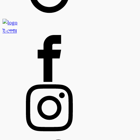
ই-পেপার