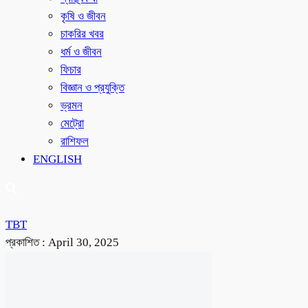
কৃষি ও জীবন
চাকরির খবর
ধর্ম ও জীবন
ফিচার
বিজ্ঞান ও প্রযুক্তি
ভ্রমন
মেট্রো
রাশিফল
ENGLISH
TBT
প্রকাশিত :
April 30, 2025