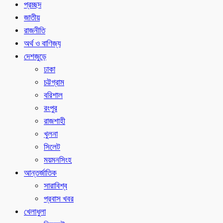
প্রচ্ছদ
জাতীয়
রাজনীতি
অর্থ ও বাণিজ্য
দেশজুড়ে
ঢাকা
চট্টগ্রাম
বরিশাল
রংপুর
রাজশাহী
খুলনা
সিলেট
ময়মনসিংহ
আন্তর্জাতিক
সারাবিশ্ব
প্রবাস খবর
খেলাধুলা