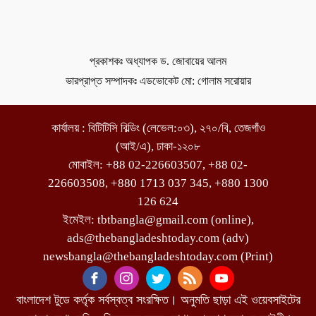
প্রকাশকঃ অধ্যাপক ড. জোবায়ের আলম
ভারপ্রাপ্ত সম্পাদকঃ এডভোকেট মো: গোলাম সরোয়ার
কার্যালয় : বিটিটিসি বিল্ডিং (লেভেল:০৩), ২৭০/বি, তেজগাঁও
(আই/এ), ঢাকা-১২০৮
মোবাইল: +88 02-226603507, +88 02-
226603508, +880 1713 037 345, +880 1300
126 624
ইমেইল: tbtbangla@gmail.com (online),
ads@thebangladeshtoday.com (adv)
newsbangla@thebangladeshtoday.com (Print)
বাংলাদেশ টুডে কর্তৃক সর্বস্বত্ব সংরক্ষিত। অনুমতি ছাড়া এই ওয়েবসাইটের