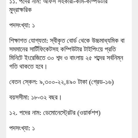
১১. পদের নাম: অফিস সহকারী-কাম-কম্পিউটার
মুদ্রাক্ষরিক
পদসংখ্যা: ১
শিক্ষাগত যোগ্যতা: স্বীকৃত বোর্ড থেকে উচ্চমাধ্যমিক বা
সমমানের সার্টিফিকেটসহ কম্পিউটার টাইপিংয়ে প্রতি
মিনিটে ইংরেজিতে ৩০ শব্দ ও বাংলায় ২৫ শব্দের সর্বনিম্ন
গতি থাকতে হবে।
বেতন স্কেল: ৯,৩০০-২২,৪৯০ টাকা (গ্রেড-১৬)
বয়সসীমা: ১৮-৩২ বছর।
১২. পদের নাম: ডেমোনেস্ট্রেটর (ওয়ার্কশপ)
পদসংখ্যা: ১