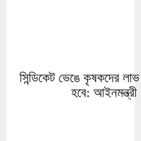
সিন্ডিকেট ভেঙে কৃষকদের লাভ 
হবে: আইনমন্ত্রী