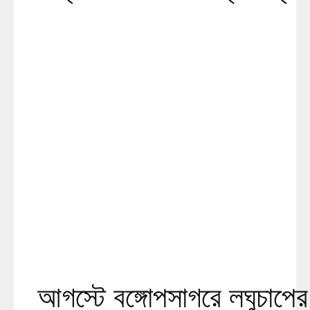
আগস্টে বঙ্গোপসাগরে লঘুচাপের