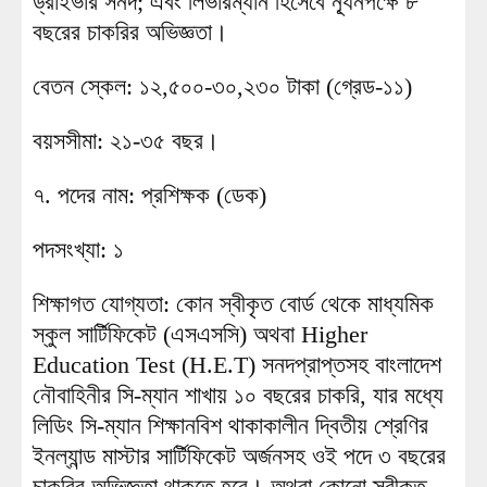
ড্রাইভার সনদ; এবং লিভারম্যান হিসেবে ন্যূনপক্ষে ৮
বছরের চাকরির অভিজ্ঞতা।
বেতন স্কেল: ১২,৫০০-৩০,২৩০ টাকা (গ্রেড-১১)
বয়সসীমা: ২১-৩৫ বছর।
৭. পদের নাম: প্রশিক্ষক (ডেক)
পদসংখ্যা: ১
শিক্ষাগত যোগ্যতা: কোন স্বীকৃত বোর্ড থেকে মাধ্যমিক
স্কুল সার্টিফিকেট (এসএসসি) অথবা Higher
Education Test (H.E.T) সনদপ্রাপ্তসহ বাংলাদেশ
নৌবাহিনীর সি-ম্যান শাখায় ১০ বছরের চাকরি, যার মধ্যে
লিডিং সি-ম্যান শিক্ষানবিশ থাকাকালীন দ্বিতীয় শ্রেণির
ইনল্যান্ড মাস্টার সার্টিফিকেট অর্জনসহ ওই পদে ৩ বছরের
চাকরির অভিজ্ঞতা থাকতে হবে। অথবা কোনো স্বীকৃত