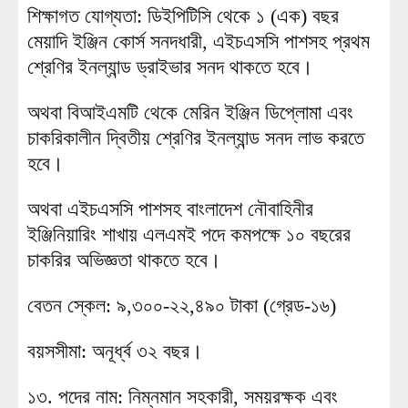
শিক্ষাগত যোগ্যতা: ডিইপিটিসি থেকে ১ (এক) বছর
মেয়াদি ইঞ্জিন কোর্স সনদধারী, এইচএসসি পাশসহ প্রথম
শ্রেণির ইনল্যান্ড ড্রাইভার সনদ থাকতে হবে।
অথবা বিআইএমটি থেকে মেরিন ইঞ্জিন ডিপ্লোমা এবং
চাকরিকালীন দ্বিতীয় শ্রেণির ইনল্যান্ড সনদ লাভ করতে
হবে।
অথবা এইচএসসি পাশসহ বাংলাদেশ নৌবাহিনীর
ইঞ্জিনিয়ারিং শাখায় এলএমই পদে কমপক্ষে ১০ বছরের
চাকরির অভিজ্ঞতা থাকতে হবে।
বেতন স্কেল: ৯,৩০০-২২,৪৯০ টাকা (গ্রেড-১৬)
বয়সসীমা: অনূর্ধ্ব ৩২ বছর।
১৩. পদের নাম: নিম্নমান সহকারী, সময়রক্ষক এবং