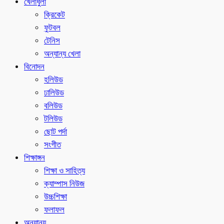
খেলাধুলা
ক্রিকেট
ফুটবল
টেনিস
অন্যান্য খেলা
বিনোদন
হলিউড
ঢালিউড
বলিউড
টলিউড
ছোট পর্দা
সংগীত
শিক্ষাঙ্গন
শিক্ষা ও সাহিত্য
ক্যাম্পাস নিউজ
উচ্চশিক্ষা
ফলাফল
অন্যান্য