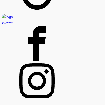
ই-পেপার