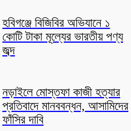
হবিগঞ্জে বিজিবির অভিযানে ১
কোটি টাকা মূল্যের ভারতীয় পণ্য
জব্দ
নড়াইলে মোস্তফা কাজী হত্যার
প্রতিবাদে মানববন্ধন, আসামিদের
ফাঁসির দাবি