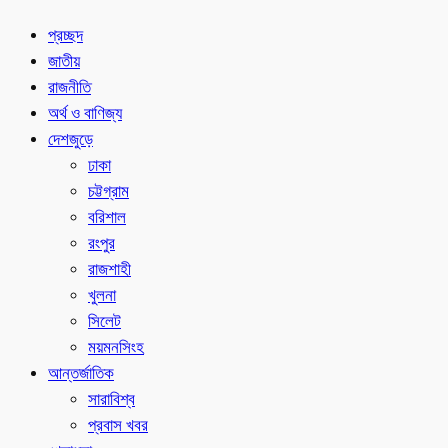
প্রচ্ছদ
জাতীয়
রাজনীতি
অর্থ ও বাণিজ্য
দেশজুড়ে
ঢাকা
চট্টগ্রাম
বরিশাল
রংপুর
রাজশাহী
খুলনা
সিলেট
ময়মনসিংহ
আন্তর্জাতিক
সারাবিশ্ব
প্রবাস খবর