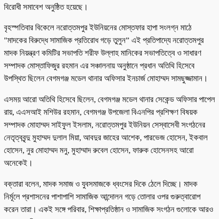
বিরোধী সমাবেশ অনুষ্ঠিত হয়েছে।
বৃহস্পতিবার বিকেলে নরোত্তমপুর ইউনিয়নের মোস্তফার হাপা সংলগ্ন মাঠে
"মাদকের বিরুদ্ধে সামাজিক প্রতিরোধ গড়ে তুলুন” এই প্রতিপাদ্যে নরোত্তমপুর
মাদক নিয়ন্ত্রণ কমিটির সভাপতি শরীফ উল্লাহ মানিকের সভাপতিত্বে ও সাধারণ
সম্পাদক মোস্তাফিজুর রহমান এর সঞ্চালনায় অনুষ্ঠানে প্রধান অতিথি হিসেবে
উপস্থিত ছিলেন বেগমগঞ্জ মডেল থানার অফিসার ইনচার্জ মোহাম্মদ সামছুজ্জামান।
এসময় আরো অতিথি হিসেবে ছিলেন, বেগমগঞ্জ মডেল থানার সেকেন্ড অফিসার পাপেল
রায়, এএসআই মশিউর রহমান, বেগমগঞ্জ উপজেলা বিএনপির প্রশিক্ষণ বিষয়ক
সম্পাদক মোহাম্মদ সাইফুল ইসলাম, নরোত্তমপুর ইউনিয়ন সেস্বাসেবী সংগঠনের
নেতৃত্ববৃন্দু মুহাম্মদ দুলাল মিয়া, আবদুর জাহের আশেক, পারভেজ হোসেন, ইকবাল
হোসেন, নুর মোহাম্মদ মনু, মুহাম্মাদ রুবেল হোসেন, ফারুক হোসেনসহ আরো
অনেকেই।
বক্তারা বলেন, মাদক সমাজ ও যুবসমাজকে ধ্বংসের দিকে ঠেলে দিচ্ছে। মাদক
নির্মূলে প্রশাসনের পাশাপাশি সামাজিক আন্দোলন গড়ে তোলার ওপর গুরুত্বারোপ
করেন তারা। একই সঙ্গে পরিবার, শিক্ষাপ্রতিষ্ঠান ও সামাজিক সংগঠন গুলোকে আরও