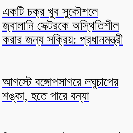
একটি চক্র খুব সুকৌশলে
জ্বালানি সেক্টরকে অস্থিতিশীল
করার জন্য সক্রিয়: প্রধানমন্ত্রী
আগস্টে বঙ্গোপসাগরে লঘুচাপের
শঙ্কা, হতে পারে বন্যা