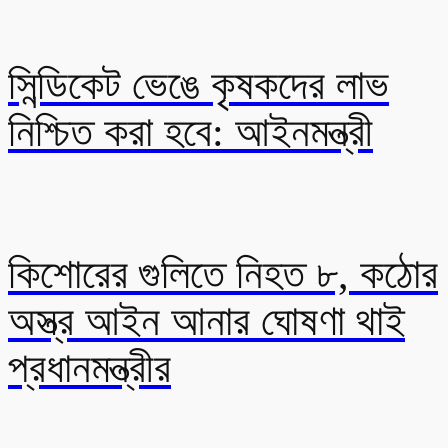
সিন্ডিকেট ভেঙে কৃষকদের লাভ
নিশ্চিত করা হবে: আইনমন্ত্রী
কিশোরের গুলিতে নিহত ৮, কঠোর
অস্ত্র আইন আনার ঘোষণা থাই
প্রধানমন্ত্রীর