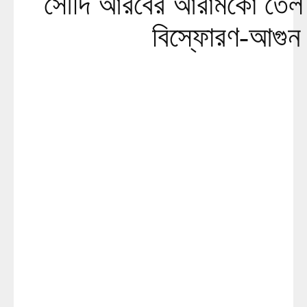
সৌদি আরবের আরামকো তেল 
বিস্ফোরণ-আগুন