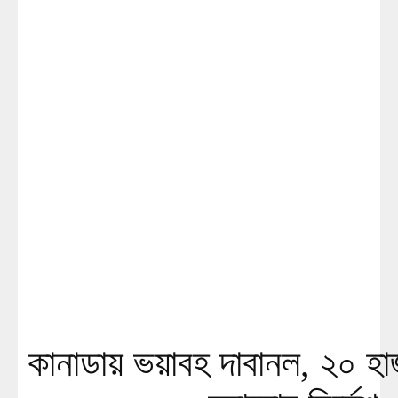
কানাডায় ভয়াবহ দাবানল, ২০ হা