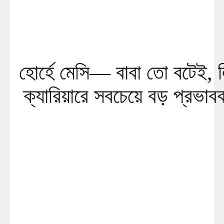
হোর্হে মেসি— বাবা তো বটেই, 
ক্যারিয়ারে সবচেয়ে বড় প্রভাব