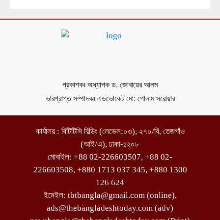
প্রকাশকঃ অধ্যাপক ড. জোবায়ের আলম
ভারপ্রাপ্ত সম্পাদকঃ এডভোকেট মো: গোলাম সরোয়ার
কার্যালয় : বিটিটিসি বিল্ডিং (লেভেল:০৩), ২৭০/বি, তেজগাঁও
(আই/এ), ঢাকা-১২০৮
মোবাইল: +88 02-226603507, +88 02-
226603508, +880 1713 037 345, +880 1300
126 624
ইমেইল: tbtbangla@gmail.com (online),
ads@thebangladeshtoday.com (adv)