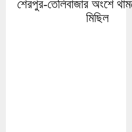
শেরপুর-তেলিবাজার অংশে থামছে
মিছিল