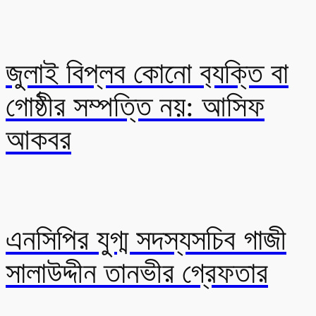
জুলাই বিপ্লব কোনো ব‍্যক্তি বা
গোষ্ঠীর সম্পত্তি নয়: আসিফ
আকবর
এনসিপির যুগ্ম সদস্যসচিব গাজী
সালাউদ্দীন তানভীর গ্রেফতার