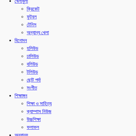
খেলাধুলা
ক্রিকেট
ফুটবল
টেনিস
অন্যান্য খেলা
বিনোদন
হলিউড
ঢালিউড
বলিউড
টলিউড
ছোট পর্দা
সংগীত
শিক্ষাঙ্গন
শিক্ষা ও সাহিত্য
ক্যাম্পাস নিউজ
উচ্চশিক্ষা
ফলাফল
অন্যান্য