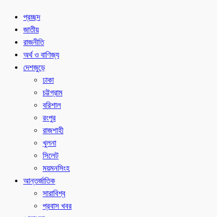
প্রচ্ছদ
জাতীয়
রাজনীতি
অর্থ ও বাণিজ্য
দেশজুড়ে
ঢাকা
চট্টগ্রাম
বরিশাল
রংপুর
রাজশাহী
খুলনা
সিলেট
ময়মনসিংহ
আন্তর্জাতিক
সারাবিশ্ব
প্রবাস খবর