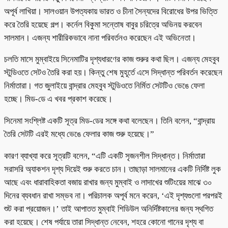
অপূর্ব লাখিয়া। সালওয়ান উপত্যকায় ভারত ও চীনা সৈন্যদের বিরোধের উপর ভিত্তি
করে তৈরি হয়েছে গল্প। কর্নেল বিকুমা সন্তোষ বাবুর চরিত্রে অভিনয় করবেন
সালমান। এজন্য শারীরিকভাবে নানা পরিবর্তনও করেছেন এই অভিনেতা।
চলতি মাসে মুম্বাইয়ে সিনেমাটির দৃশ্যধারণের কাজ শুরুর কথা ছিল। এজন্য মেহবুব
স্টুডিওতে সেটও তৈরি করা হয়। কিন্তু শেষ মুহূর্তে এসে সিদ্ধান্ত পরিবর্তন করেছেন
নির্মাতারা। গত জুলাইয়ে বান্দ্রার মেহবুব স্টুডিওতে নির্মিত সেটটিও ভেঙে ফেলা
হচ্ছে। মিড-ডে এ খবর প্রকাশ করেছে।
সিনেমা সংশ্লিষ্ট একটি সূত্র মিড-ডের সঙ্গে কথা বলেছেন। তিনি বলেন, “বান্দ্রায়
তৈরি সেটটি এরই মধ্যে ভেঙে ফেলার কাজ শুরু হয়েছে।”
কারণ ব্যাখ্যা করে সূত্রটি বলেন, “এটি একটি সৃজনশীল সিদ্ধান্ত। নির্মাতারা
সরাসরি অ্যাকশন দৃশ্য দিয়েই শুরু করতে চান। তাছাড়া সালমানের একটি নির্দিষ্ট লুক
আছে এবং ধারাবাহিকতা বজায় রাখার জন্য মুম্বাই ও লাদাখের শুটিংয়ের মাঝে ৩০
দিনের ব্যবধান রাখা সম্ভব না। পরিচালক অপূর্ব মনে করেন, ‘এই দৃশ্যগুলো পরপরই
শুট করা প্রয়োজন।’ তাই আপাতত মুম্বাই শিডিউল অনির্দিষ্টকালের জন্য স্থগিত
করা হয়েছে। শেষ পর্যায়ে তারা সিদ্ধান্ত নেবেন, শহরে কোনো গানের দৃশ্য বা