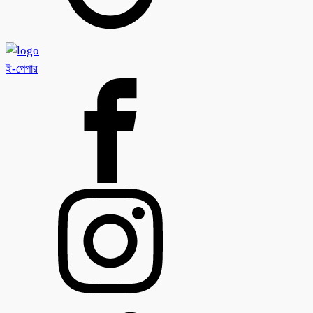
ই-পেপার