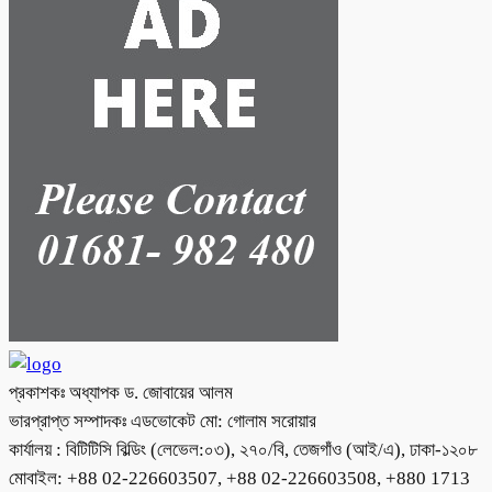
প্রকাশকঃ অধ্যাপক ড. জোবায়ের আলম
ভারপ্রাপ্ত সম্পাদকঃ এডভোকেট মো: গোলাম সরোয়ার
কার্যালয় : বিটিটিসি বিল্ডিং (লেভেল:০৩), ২৭০/বি, তেজগাঁও (আই/এ), ঢাকা-১২০৮
মোবাইল: +88 02-226603507, +88 02-226603508, +880 1713