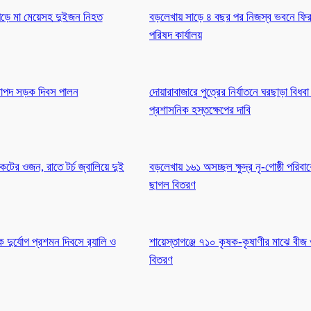
 পড়ে মা মেয়েসহ দুইজন নিহত
বড়লেখায় সাড়ে ৪ বছর পর নিজস্ব ভবনে ফি
পরিষদ কার্যালয়
িরাপদ সড়ক দিবস পালন
দোয়ারাবাজারে পুত্রের নির্যাতনে ঘরছাড়া বিধবা
প্রশাসনিক হস্তক্ষেপের দাবি
াকেটের ওজন, রাতে টর্চ জ্বালিয়ে দুই
বড়লেখায় ১৬১ অসচ্ছল ক্ষুদ্র নৃ-গোষ্ঠী পরিবা
ছাগল বিতরণ
দুর্যোগ প্রশমন দিবসে র‍্যালি ও
শায়েস্তাগঞ্জে ৭১০ কৃষক-কৃষাণীর মাঝে বীজ
বিতরণ