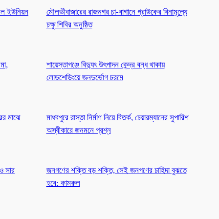
রল ইউনিয়ন
মৌলভীবাজারের রাজনগর চা-বাগানে গ্রাউকের বিনামূল্যে
চক্ষু শিবির অনুষ্ঠিত
 মা,
শায়েস্তাগঞ্জে বিদ্যুৎ উৎপাদন কেন্দ্র বন্ধ থাকায়
লোডশেডিংয়ে জনদুর্ভোগ চরমে
রের মাঝে
মাধবপুরে রাস্তা নির্মাণ নিয়ে বিতর্ক, চেয়ারম্যানের সুপারিশ
অস্বীকারে জনমনে প্রশ্ন
 ও সার
জনগণের শক্তি বড় শক্তি, সেই জনগণের চাহিদা বুঝতে
হবে: কামরুল