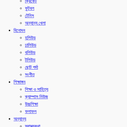
ক্রিকেট
ফুটবল
টেনিস
অন্যান্য খেলা
বিনোদন
হলিউড
ঢালিউড
বলিউড
টলিউড
ছোট পর্দা
সংগীত
শিক্ষাঙ্গন
শিক্ষা ও সাহিত্য
ক্যাম্পাস নিউজ
উচ্চশিক্ষা
ফলাফল
অন্যান্য
স্বাস্থ্যকথা