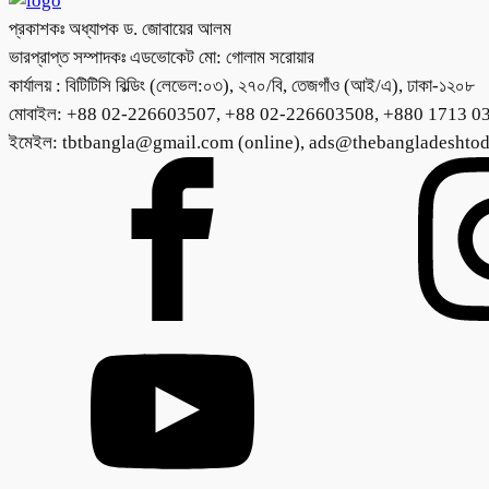
প্রকাশকঃ অধ্যাপক ড. জোবায়ের আলম
ভারপ্রাপ্ত সম্পাদকঃ এডভোকেট মো: গোলাম সরোয়ার
কার্যালয় : বিটিটিসি বিল্ডিং (লেভেল:০৩), ২৭০/বি, তেজগাঁও (আই/এ), ঢাকা-১২০৮
মোবাইল: +88 02-226603507, +88 02-226603508, +880 1713 0
ইমেইল: tbtbangla@gmail.com (online), ads@thebangladeshto