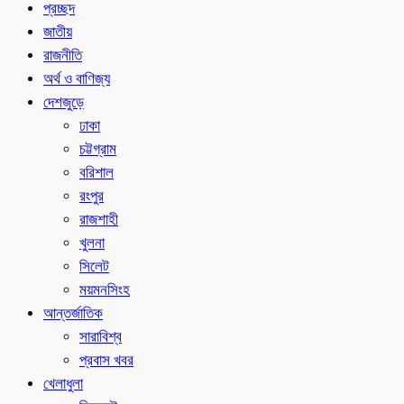
প্রচ্ছদ
জাতীয়
রাজনীতি
অর্থ ও বাণিজ্য
দেশজুড়ে
ঢাকা
চট্টগ্রাম
বরিশাল
রংপুর
রাজশাহী
খুলনা
সিলেট
ময়মনসিংহ
আন্তর্জাতিক
সারাবিশ্ব
প্রবাস খবর
খেলাধুলা