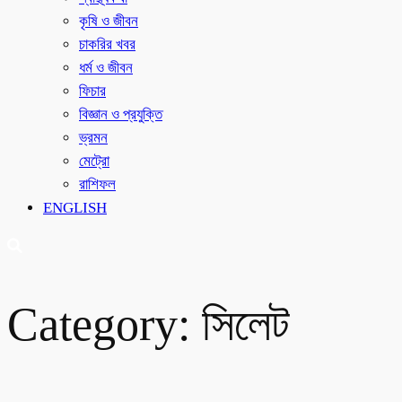
কৃষি ও জীবন
চাকরির খবর
ধর্ম ও জীবন
ফিচার
বিজ্ঞান ও প্রযুক্তি
ভ্রমন
মেট্রো
রাশিফল
ENGLISH
Category:
সিলেট