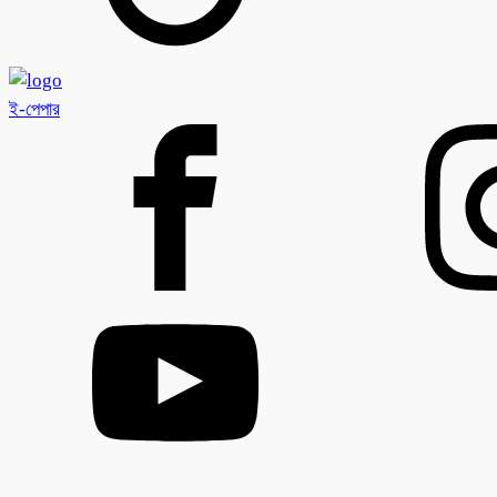
ই-পেপার