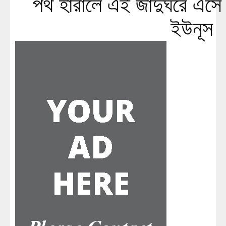
পথ হারালে এই জাদুঘরে এসে 
ইউনূস