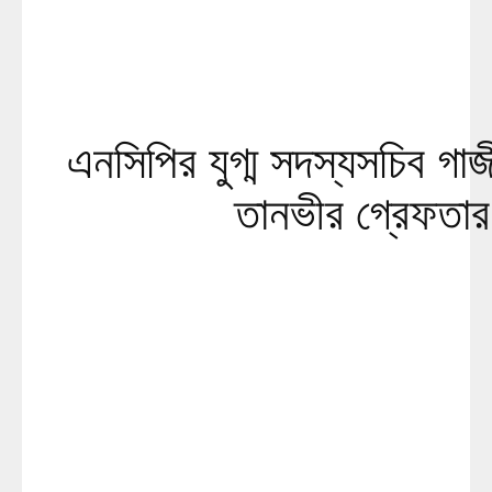
এনসিপির যুগ্ম সদস্যসচিব গাজী
তানভীর গ্রেফতার