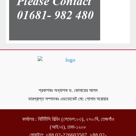
প্রকাশকঃ অধ্যাপক ড. জোবায়ের আলম
ভারপ্রাপ্ত সম্পাদকঃ এডভোকেট মো: গোলাম সরোয়ার
কার্যালয় : বিটিটিসি বিল্ডিং (লেভেল:০৩), ২৭০/বি, তেজগাঁও
(আই/এ), ঢাকা-১২০৮
মোবাইল: +88 02-226603507, +88 02-