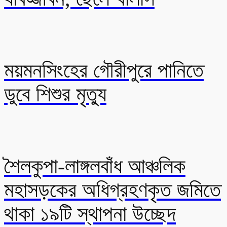
ময়মনসিংহের গৌরীপুরে পানিতে
ডুবে শিশুর মৃত্যু
শৈলকুপা-লাঙ্গলবাঁধ আঞ্চলিক
মহাসড়কের অধিগ্রহণকৃত জমিতে
থাকা ১৯টি স্থাপনা উচ্ছেদ