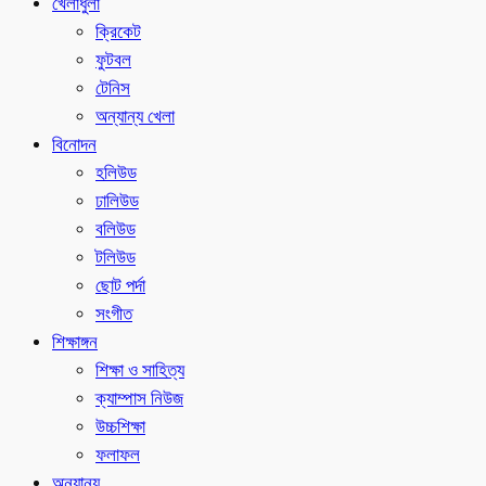
খেলাধুলা
ক্রিকেট
ফুটবল
টেনিস
অন্যান্য খেলা
বিনোদন
হলিউড
ঢালিউড
বলিউড
টলিউড
ছোট পর্দা
সংগীত
শিক্ষাঙ্গন
শিক্ষা ও সাহিত্য
ক্যাম্পাস নিউজ
উচ্চশিক্ষা
ফলাফল
অন্যান্য