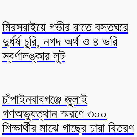
মিরসরাইয়ে গভীর রাতে বসতঘরে
দুর্ধর্ষ চুরি, নগদ অর্থ ও ৪ ভরি
স্বর্ণালঙ্কার লুট
চাঁপাইনবাবগঞ্জে জুলাই
গণঅভ্যুত্থান স্মরণে ৩০০
শিক্ষার্থীর মাঝে গাছের চারা বিতরণ