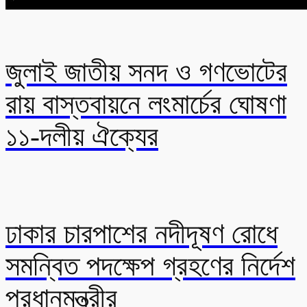
জুলাই জাতীয় সনদ ও গণভোটের
রায় বাস্তবায়নে লংমার্চের ঘোষণা
১১-দলীয় ঐক্যের
ঢাকার চারপাশের নদীদূষণ রোধে
সমন্বিত পদক্ষেপ গ্রহণের নির্দেশ
প্রধানমন্ত্রীর