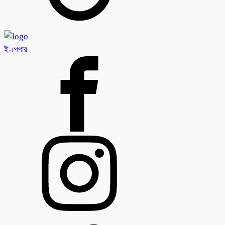
ই-পেপার