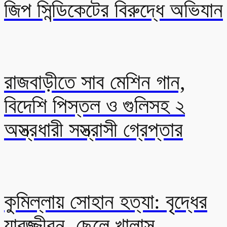
জিপ সিন্ডিকেটের বিরুদ্ধে অভিযান
রাজবাড়ীতে সাব মেশিন গান,
বিদেশি পিস্তল ও গুলিসহ ২
অস্ত্রধারী সস্ত্রাসী গ্রেপ্তার
কুমিল্লায় সোহান হত্যা: বৃদ্ধের
যাবজ্জীবন, ছেলে খালাস