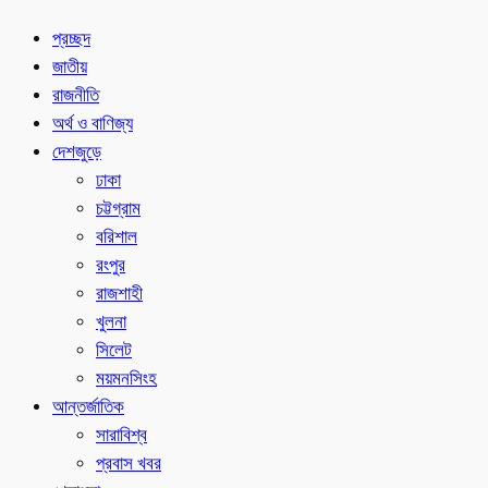
প্রচ্ছদ
জাতীয়
রাজনীতি
অর্থ ও বাণিজ্য
দেশজুড়ে
ঢাকা
চট্টগ্রাম
বরিশাল
রংপুর
রাজশাহী
খুলনা
সিলেট
ময়মনসিংহ
আন্তর্জাতিক
সারাবিশ্ব
প্রবাস খবর