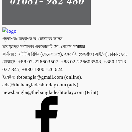
প্রকাশকঃ অধ্যাপক ড. জোবায়ের আলম
ভারপ্রাপ্ত সম্পাদকঃ এডভোকেট মো: গোলাম সরোয়ার
কার্যালয় : বিটিটিসি বিল্ডিং (লেভেল:০৩), ২৭০/বি, তেজগাঁও (আই/এ), ঢাকা-১২০৮
মোবাইল: +88 02-226603507, +88 02-226603508, +880 1713
037 345, +880 1300 126 624
ইমেইল: tbtbangla@gmail.com (online),
ads@thebangladeshtoday.com (adv)
newsbangla@thebangladeshtoday.com (Print)