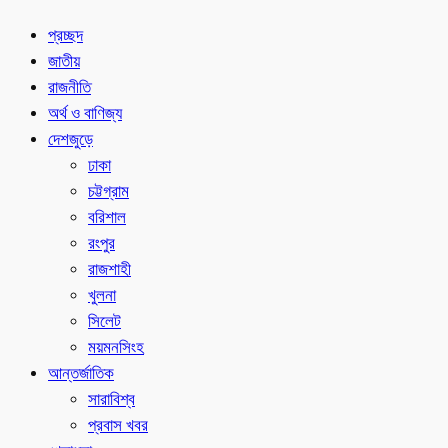
প্রচ্ছদ
জাতীয়
রাজনীতি
অর্থ ও বাণিজ্য
দেশজুড়ে
ঢাকা
চট্টগ্রাম
বরিশাল
রংপুর
রাজশাহী
খুলনা
সিলেট
ময়মনসিংহ
আন্তর্জাতিক
সারাবিশ্ব
প্রবাস খবর