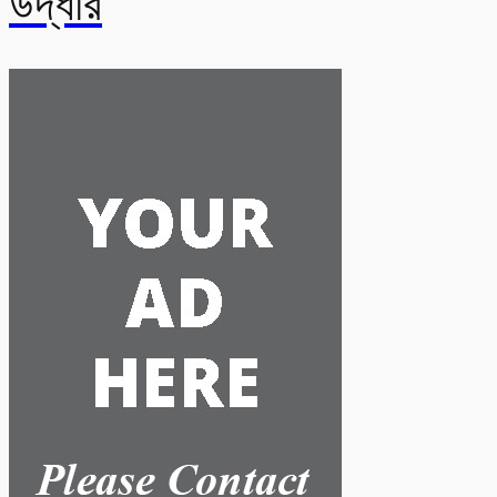
উদ্ধার