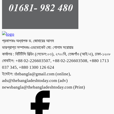
প্রকাশকঃ অধ্যাপক ড. জোবায়ের আলম
ভারপ্রাপ্ত সম্পাদকঃ এডভোকেট মো: গোলাম সরোয়ার
কার্যালয় : বিটিটিসি বিল্ডিং (লেভেল:০৩), ২৭০/বি, তেজগাঁও (আই/এ), ঢাকা-১২০৮
মোবাইল: +88 02-226603507, +88 02-226603508, +880 1713
037 345, +880 1300 126 624
ইমেইল: tbtbangla@gmail.com (online),
ads@thebangladeshtoday.com (adv)
newsbangla@thebangladeshtoday.com (Print)