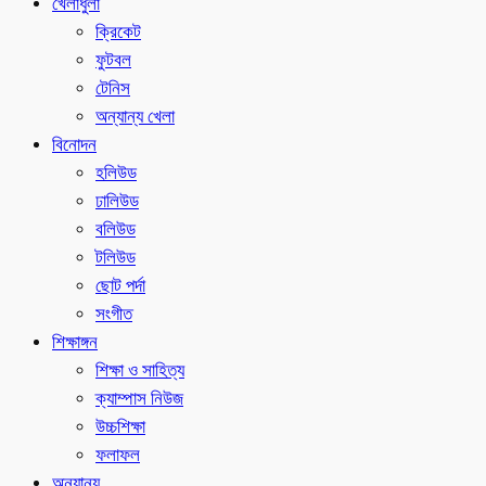
খেলাধুলা
ক্রিকেট
ফুটবল
টেনিস
অন্যান্য খেলা
বিনোদন
হলিউড
ঢালিউড
বলিউড
টলিউড
ছোট পর্দা
সংগীত
শিক্ষাঙ্গন
শিক্ষা ও সাহিত্য
ক্যাম্পাস নিউজ
উচ্চশিক্ষা
ফলাফল
অন্যান্য