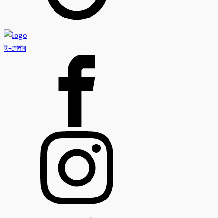
ই-পেপার