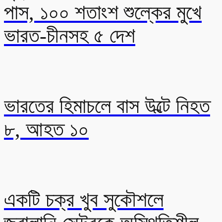
পাস, ১০০ শতাংশ শুল্কের মুখে
ভারত-চীনসহ ৫ দেশ
ভারতের হিমাচলে বাস উল্টে নিহত
৮, আহত ১০
একটি চক্র খুব সুকৌশলে