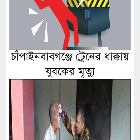
চাঁপাইনবাবগঞ্জে ট্রেনের ধাক্কায়
যুবকের মৃত্যু