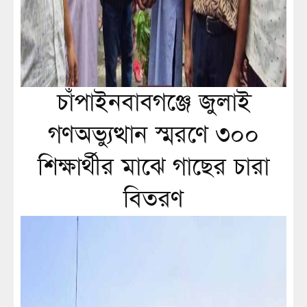
চাঁপাইনবাবগঞ্জে জুলাই
গণঅভ্যুত্থান স্মরণে ৩০০
শিক্ষার্থীর মাঝে গাছের চারা
বিতরণ