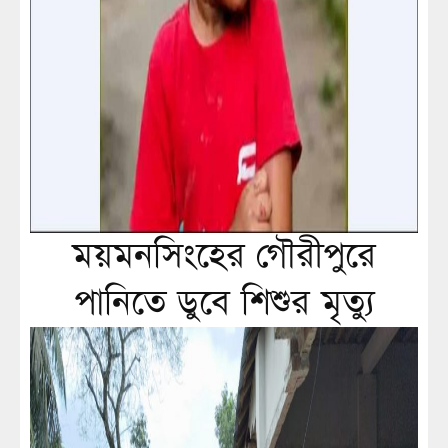
ময়মনসিংহের গৌরীপুরে
পানিতে ডুবে শিশুর মৃত্যু