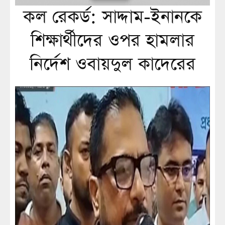
কল রেকর্ড: সাদ্দাম-ইনানকে
শিক্ষার্থীদের ওপর হামলার
নির্দেশ ওবায়দুল কাদেরের