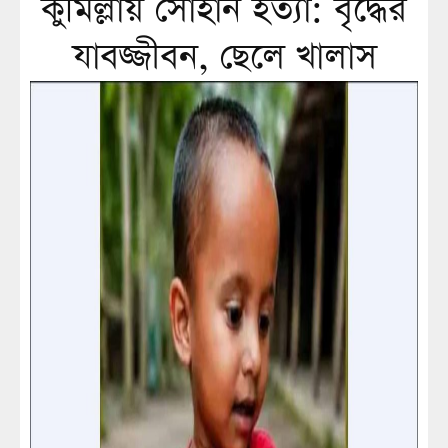
কুমিল্লায় সোহান হত্যা: বৃদ্ধের
যাবজ্জীবন, ছেলে খালাস