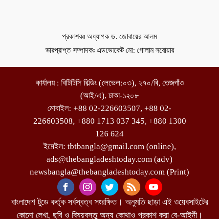
প্রকাশকঃ অধ্যাপক ড. জোবায়ের আলম
ভারপ্রাপ্ত সম্পাদকঃ এডভোকেট মো: গোলাম সরোয়ার
কার্যালয় : বিটিটিসি বিল্ডিং (লেভেল:০৩), ২৭০/বি, তেজগাঁও
(আই/এ), ঢাকা-১২০৮
মোবাইল: +88 02-226603507, +88 02-
226603508, +880 1713 037 345, +880 1300
126 624
ইমেইল: tbtbangla@gmail.com (online),
ads@thebangladeshtoday.com (adv)
newsbangla@thebangladeshtoday.com (Print)
বাংলাদেশ টুডে কর্তৃক সর্বস্বত্ব সংরক্ষিত। অনুমতি ছাড়া এই ওয়েবসাইটের
কোনো লেখা, ছবি ও বিষয়বস্তু অন্য কোথাও প্রকাশ করা বে-আইনী।