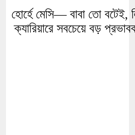
হোর্হে মেসি— বাবা তো বটেই, 
ক্যারিয়ারে সবচেয়ে বড় প্রভাব