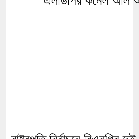
এলডিপির কর্নেল অলি