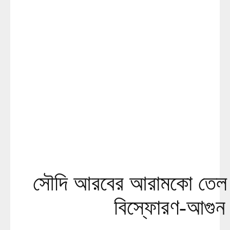
সৌদি আরবের আরামকো তেল 
বিস্ফোরণ-আগুন