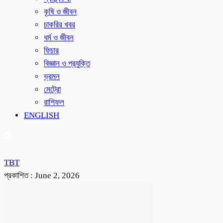
কৃষি ও জীবন
চাকরির খবর
ধর্ম ও জীবন
ফিচার
বিজ্ঞান ও প্রযুক্তি
ভ্রমন
মেট্রো
রাশিফল
ENGLISH
TBT
প্রকাশিত :
June 2, 2026