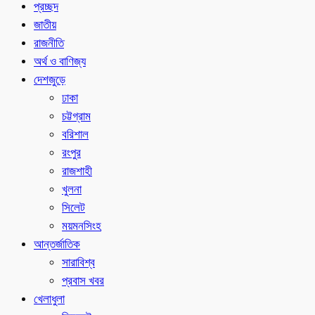
প্রচ্ছদ
জাতীয়
রাজনীতি
অর্থ ও বাণিজ্য
দেশজুড়ে
ঢাকা
চট্টগ্রাম
বরিশাল
রংপুর
রাজশাহী
খুলনা
সিলেট
ময়মনসিংহ
আন্তর্জাতিক
সারাবিশ্ব
প্রবাস খবর
খেলাধুলা