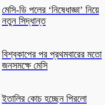
মেসি-ডি পলের ‘নিষেধাজ্ঞা’ নিয়ে
নতুন সিদ্ধান্ত
বিশ্বকাপের পর প্রথমবারের মতো
জনসমক্ষে মেসি
ইতালির কোচ হচ্ছেন পিরলো