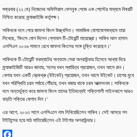
শুক্রবার (২২ মে) নিজেদের অফিসিয়াল ফেসবুক পেজে এক পোস্টের মাধ্যমে বিষয়টি
নিশ্চিত করেছে ফ্র্যাঞ্চাইজি কর্তৃপক্ষ।
সাকিবকে দলে পেয়ে জাফনা কিংস উচ্ছ্বসিত। সামাজিক যোগাযোগমাধ্যমে তারা
লিখেছে, 'কিংসে যোগ দিলেন গ্লোবাল টি-টোয়েন্টি মায়েস্ত্রো। সাকিব আল হাসান
এলপিএল ২০২৬ সামনে রেখে জাফনা কিংসের সঙ্গে চুক্তি করেছেন।'
সাকিবকে টি-টোয়েন্টি ফরম্যাটের অন্যতম সেরা অলরাউন্ডার হিসেবে আখ্যা দিয়ে
ফ্র্যাঞ্চাইজিটি আরও জানায়, 'দলের যখন স্থায়িত্ব প্রয়োজন, তখন আসে রান।
খেলার যখন একটি ব্রেকথ্রু (উইকেট) প্রয়োজন, তখন আসে উইকেট। চাপের মুখে
যখন পরিস্থিতি চরম পর্যায়ে পৌঁছায়, তখন বজায় থাকে চরম আত্মসংযম। সাকিবকে
দলে অন্তর্ভুক্ত করে জাফনা কিংস তাদের ইতিমধ্যেই শক্তিশালী লাইনআপে আরও
বাড়তি শক্তির যোগান দিল।'
এর আগে, ২০২৩ সালে এলপিএলে নাম লিখিয়েছিলেন সাকিব। সেই আসরে গল
টাইটান্সের হয়ে মাঠ মাতিয়েছিলেন এই টাইগার অলরাউন্ডার।