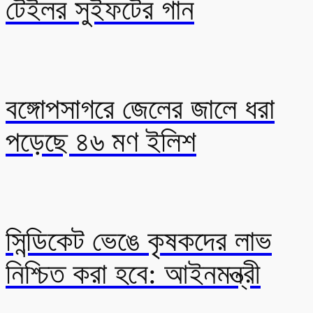
টেইলর সুইফটের গান
বঙ্গোপসাগরে জেলের জালে ধরা
পড়েছে ৪৬ মণ ইলিশ
সিন্ডিকেট ভেঙে কৃষকদের লাভ
নিশ্চিত করা হবে: আইনমন্ত্রী