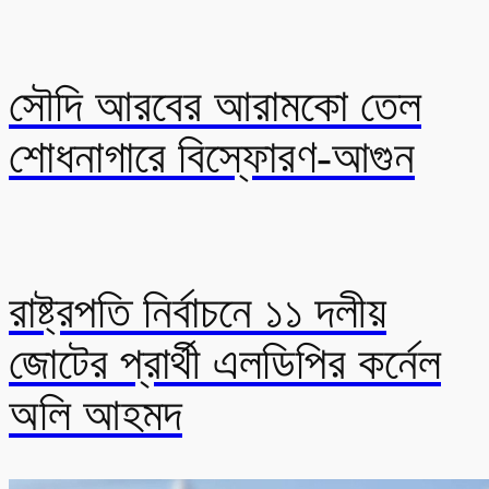
সৌদি আরবের আরামকো তেল
শোধনাগারে বিস্ফোরণ-আগুন
রাষ্ট্রপতি নির্বাচনে ১১ দলীয়
জোটের প্রার্থী এলডিপির কর্নেল
অলি আহমদ