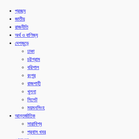
প্রচ্ছদ
জাতীয়
রাজনীতি
অর্থ ও বাণিজ্য
দেশজুড়ে
ঢাকা
চট্টগ্রাম
বরিশাল
রংপুর
রাজশাহী
খুলনা
সিলেট
ময়মনসিংহ
আন্তর্জাতিক
সারাবিশ্ব
প্রবাস খবর