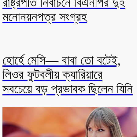
রাষ্ট্রপতি নির্বাচনে বিএনপির দুই
মনোনয়নপত্র সংগ্রহ
হোর্হে মেসি— বাবা তো বটেই,
লিওর ফুটবলীয় ক্যারিয়ারে
সবচেয়ে বড় প্রভাবক ছিলেন যিনি