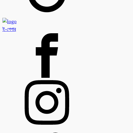
ই-পেপার