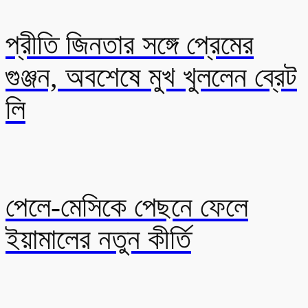
প্রীতি জিনতার সঙ্গে প্রেমের
গুঞ্জন, অবশেষে মুখ খুললেন ব্রেট
লি
পেলে-মেসিকে পেছনে ফেলে
ইয়ামালের নতুন কীর্তি