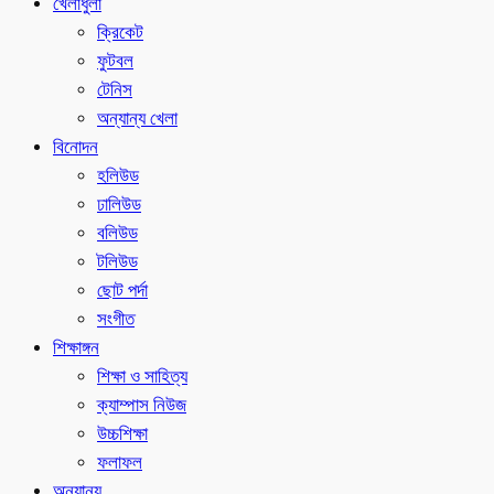
খেলাধুলা
ক্রিকেট
ফুটবল
টেনিস
অন্যান্য খেলা
বিনোদন
হলিউড
ঢালিউড
বলিউড
টলিউড
ছোট পর্দা
সংগীত
শিক্ষাঙ্গন
শিক্ষা ও সাহিত্য
ক্যাম্পাস নিউজ
উচ্চশিক্ষা
ফলাফল
অন্যান্য