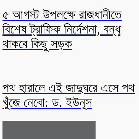
৫ আগস্ট উপলক্ষে রাজধানীতে
বিশেষ ট্রাফিক নির্দেশনা, বন্ধ
থাকবে কিছু সড়ক
পথ হারালে এই জাদুঘরে এসে পথ
খুঁজে নেবো: ড. ইউনূস