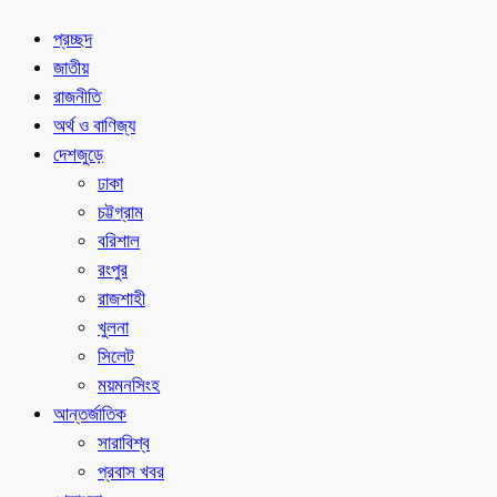
প্রচ্ছদ
জাতীয়
রাজনীতি
অর্থ ও বাণিজ্য
দেশজুড়ে
ঢাকা
চট্টগ্রাম
বরিশাল
রংপুর
রাজশাহী
খুলনা
সিলেট
ময়মনসিংহ
আন্তর্জাতিক
সারাবিশ্ব
প্রবাস খবর