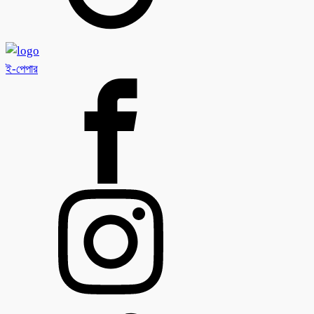
ই-পেপার