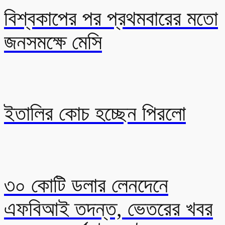
বিশ্বকাপের পর প্রথমবারের মতো
জনসমক্ষে মেসি
ইতালির কোচ হচ্ছেন পিরলো
৩০ কোটি ডলার লেনদেনে
এফবিআই তদন্ত, ভেতরের খবর