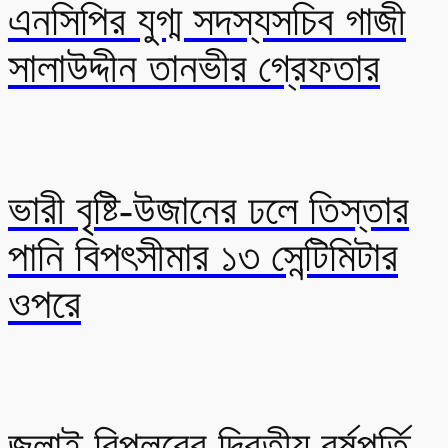
এনসিপির যুগ্ম সদস্যসচিব গাজী
সালাউদ্দীন তানভীর গ্রেফতার
ভারী বৃষ্টি-উজানের ঢলে তিস্তার
পানি বিপৎসীমার ১৩ সেন্টিমিটার
ওপরে
জুলাই বিপ্লবের দ্বিতীয় বর্ষপূর্তি