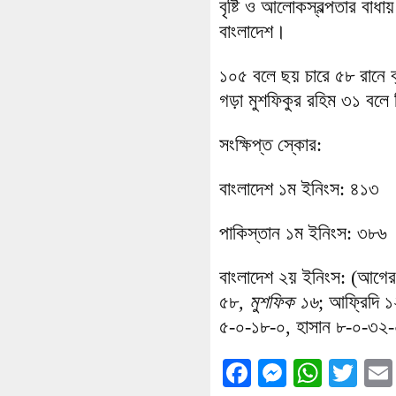
বৃষ্টি ও আলোকস্বল্পতার ব
বাংলাদেশ।
১০৫ বলে ছয় চারে ৫৮ রানে ব
গড়া মুশফিকুর রহিম ৩১ বলে 
সংক্ষিপ্ত স্কোর:
বাংলাদেশ ১ম ইনিংস: ৪১৩
পাকিস্তান ১ম ইনিংস: ৩৮৬
বাংলাদেশ ২য় ইনিংস: (আগের
৫৮
, মুশফিক ১৬
; আফ্রিদি 
৫-০-১৮-০, হাসান ৮-০-৩২-
Facebook
Messenge
What
Twi