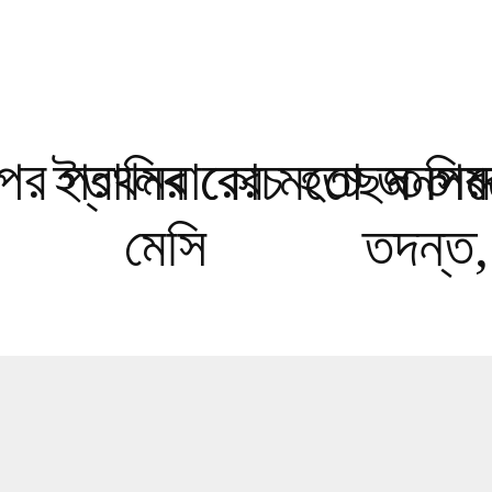
 পর প্রথমবারের মতো জনসমক
ইতালির কোচ হচ্ছেন পি
৩০ ক
মেসি
তদন্ত,