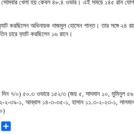
াধায় সোমবার খেলা হয় কেবল ৪৮.৪ ওভার। এই সময়ে ১৪৫ রান যো
‍্যাট করছিলেন অধিনায়ক নাজমুল হোসেন শান্ত। তার সঙ্গে ২৪ রান
তিন চারে ব‍্যাট করছিলেন ১৬ রানে।
 দিন ৭/০) ৫০.৩ ওভারে ১৫২/৩ (জয় ৫, সাদমান ১০, মুমিনুল ৫৬,
১২-২-৩৯-১, আব্বাস ১৪-৩-৩৫-১, হাসান ১১.৩-২-২৩-১, সালমা
০)
r
sApp
tter
Email
Share