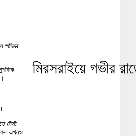
েন অভিজ্ঞ
মিরসরাইয়ে গভীর রাতে 
 মুশফিক।
ি।
স।
িত টেস্ট
টি ফল এখনও