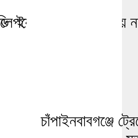
লে ইয়ামালের নতুন
ডি পলের ‘নিষেধাজ্ঞা’ নিয়ে ন
সিদ্ধান্ত
চাঁপাইনবাবগঞ্জে ট্র