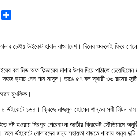
r
sApp
tter
Email
Share
তোলার চেষ্টায় উইকেট হারাল বাংলাদেশ। দিনের শুরুতেই ফিরে গেল
াইরের বল মিড অফ ফিল্ডারের মাথার উপর দিয়ে পাঠাতে চেয়েছিলেন
 সহজ ক‍্যাচ নেন শান মাসুদ। ভাঙে ৫৭ বল স্থায়ী ৩৬ রানের জুট
 করেন মুশফিক।
 ৪ উইকেটে ১৬৪। ক্রিজে নাজমুল হোসেন শান্তর সঙ্গী লিটন দা
টিতে নষ্ট হওয়ায় মিরপুর শেরেবাংলা জাতীয় ক্রিকেট স্টেডিয়ামে অনুষ্ঠ
। তবে উইকেটে বোলারদের জন‍্য সহায়তা বাড়তে থাকায় অন‍্য দু