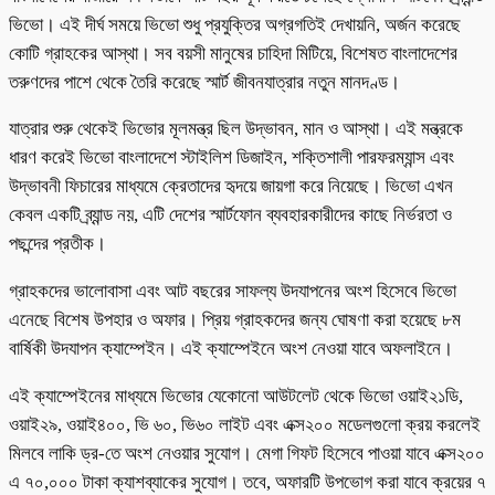
ভিভো। এই দীর্ঘ সময়ে ভিভো শুধু প্রযুক্তির অগ্রগতিই দেখায়নি, অর্জন করেছে
কোটি গ্রাহকের আস্থা। সব বয়সী মানুষের চাহিদা মিটিয়ে, বিশেষত বাংলাদেশের
তরুণদের পাশে থেকে তৈরি করেছে স্মার্ট জীবনযাত্রার নতুন মানদণ্ড।
যাত্রার শুরু থেকেই ভিভোর মূলমন্ত্র ছিল উদ্ভাবন, মান ও আস্থা। এই মন্ত্রকে
ধারণ করেই ভিভো বাংলাদেশে স্টাইলিশ ডিজাইন, শক্তিশালী পারফরম্যান্স এবং
উদ্ভাবনী ফিচারের মাধ্যমে ক্রেতাদের হৃদয়ে জায়গা করে নিয়েছে। ভিভো এখন
কেবল একটি ব্র্যান্ড নয়, এটি দেশের স্মার্টফোন ব্যবহারকারীদের কাছে নির্ভরতা ও
পছন্দের প্রতীক।
গ্রাহকদের ভালোবাসা এবং আট বছরের সাফল্য উদযাপনের অংশ হিসেবে ভিভো
এনেছে বিশেষ উপহার ও অফার। প্রিয় গ্রাহকদের জন্য ঘোষণা করা হয়েছে ৮ম
বার্ষিকী উদযাপন ক্যাম্পেইন। এই ক্যাম্পেইনে অংশ নেওয়া যাবে অফলাইনে।
এই ক্যাম্পেইনের মাধ্যমে ভিভোর যেকোনো আউটলেট থেকে ভিভো ওয়াই২১ডি,
ওয়াই২৯, ওয়াই৪০০, ভি ৬০, ভি৬০ লাইট এবং এক্স২০০ মডেলগুলো ক্রয় করলেই
মিলবে লাকি ড্র-তে অংশ নেওয়ার সুযোগ। মেগা গিফট হিসেবে পাওয়া যাবে এক্স২০০
এ ৭০,০০০ টাকা ক্যাশব্যাকের সুযোগ। তবে, অফারটি উপভোগ করা যাবে ক্রয়ের ৭