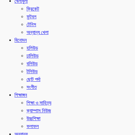
খেলাধুলা
ক্রিকেট
ফুটবল
টেনিস
অন্যান্য খেলা
বিনোদন
হলিউড
ঢালিউড
বলিউড
টলিউড
ছোট পর্দা
সংগীত
শিক্ষাঙ্গন
শিক্ষা ও সাহিত্য
ক্যাম্পাস নিউজ
উচ্চশিক্ষা
ফলাফল
অন্যান্য