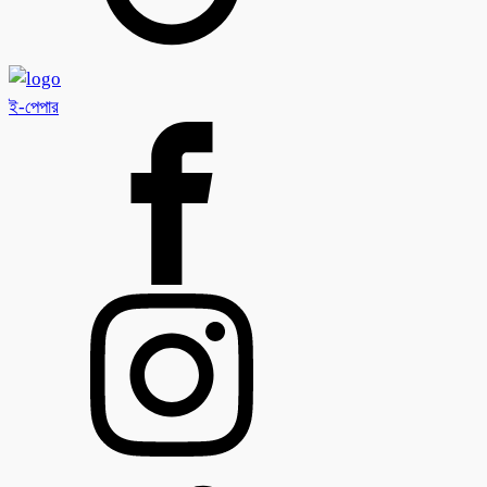
ই-পেপার