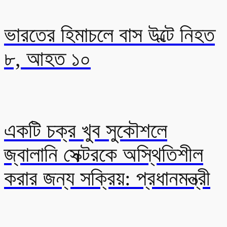
ভারতের হিমাচলে বাস উল্টে নিহত
৮, আহত ১০
একটি চক্র খুব সুকৌশলে
জ্বালানি সেক্টরকে অস্থিতিশীল
করার জন্য সক্রিয়: প্রধানমন্ত্রী