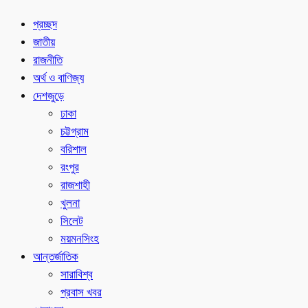
প্রচ্ছদ
জাতীয়
রাজনীতি
অর্থ ও বাণিজ্য
দেশজুড়ে
ঢাকা
চট্টগ্রাম
বরিশাল
রংপুর
রাজশাহী
খুলনা
সিলেট
ময়মনসিংহ
আন্তর্জাতিক
সারাবিশ্ব
প্রবাস খবর