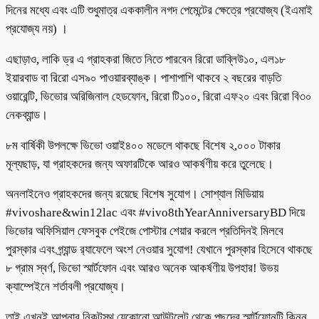
দিনের মধ্যে এবং এটি শুধুমাত্র এককালীন নগদ পেমেন্টের ক্ষেত্রে প্রযোজ্য (ইএমাই
প্রযোজ্য নয়) ।
এছাড়াও, লাকি ড্র এ গ্রাহকরা জিতে নিতে পারবেন রিরো ডাব্লিউ১০, এল১৮
ইয়ারবাড বা রিরো এস৯০ পাওয়ারব্যাঙ্ক। পাশাপাশি থাকবে ২ বছরের বাড়তি
ওয়ারেন্টি, ভিভোর অরিজিনাল হেডফোন, রিরো টি১০০, রিরো এফ২০ এবং রিরো বি৩০
নেকব্যান্ড।
৮ম বার্ষিকী উপলক্ষে ভিভো ওয়াই৪০০ মডেলে থাকছে বিশেষ ২,০০০ টাকার
মূল্যছাড়, যা গ্রাহকদের জন্য অফারটিকে আরও আকর্ষণীয় করে তুলেছে।
অনলাইনেও গ্রাহকদের জন্য রয়েছে বিশেষ সুযোগ। সোশ্যাল মিডিয়ায়
#vivoshare&win12lac এবং #vivo8thYearAnniversaryBD দিয়ে
ভিভোর অফিসিয়াল ফেসবুক পেইজে পোস্টার শেয়ার করলে প্রতিদিনই মিলবে
পুরস্কার এবং গ্র্যান্ড র‍্যাফেলে অংশ নেওয়ার সুযোগ! যেখানে পুরস্কার হিসেবে থাকছে
৮ গ্রাম স্বর্ণ, ভিভো স্মার্টফোন এবং আরও অনেক আকর্ষণীয় উপহার! উভয়
ক্যাম্পেইনে শর্তাবলী প্রযোজ্য।
তাই এখনই আপনার নিকটস্থ যেকোনো আউটলেট থেকে পছন্দের স্মার্টফোনটি কিনুন,