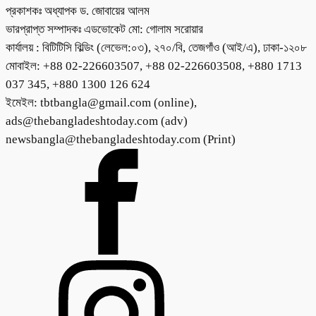
প্রকাশকঃ অধ্যাপক ড. জোবায়ের আলম
ভারপ্রাপ্ত সম্পাদকঃ এডভোকেট মো: গোলাম সরোয়ার
কার্যালয় : বিটিটিসি বিল্ডিং (লেভেল:০৩), ২৭০/বি, তেজগাঁও (আই/এ), ঢাকা-১২০৮
মোবাইল: +88 02-226603507, +88 02-226603508, +880 1713
037 345, +880 1300 126 624
ইমেইল: tbtbangla@gmail.com (online),
ads@thebangladeshtoday.com (adv)
newsbangla@thebangladeshtoday.com (Print)