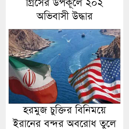
গ্রিসের উপকূলে ২০২
অভিবাসী উদ্ধার
হরমুজ চুক্তির বিনিময়ে
ইরানের বন্দর অবরোধ তুলে