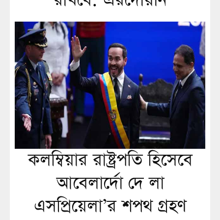
রাখবে: এরদোয়ান
কলম্বিয়ার রাষ্ট্রপতি হিসেবে
আবেলার্দো দে লা
এসপ্রিয়েলা’র শপথ গ্রহণ