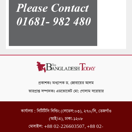
প্রকাশকঃ অধ্যাপক ড. জোবায়ের আলম
ভারপ্রাপ্ত সম্পাদকঃ এডভোকেট মো: গোলাম সরোয়ার
কার্যালয় : বিটিটিসি বিল্ডিং (লেভেল:০৩), ২৭০/বি, তেজগাঁও
(আই/এ), ঢাকা-১২০৮
মোবাইল: +88 02-226603507, +88 02-