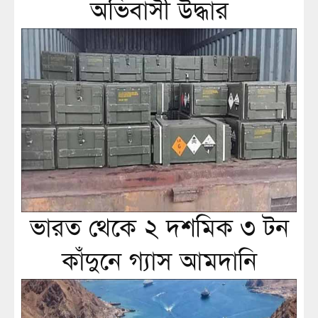
অভিবাসী উদ্ধার
ভারত থেকে ২ দশমিক ৩ টন
কাঁদুনে গ্যাস আমদানি