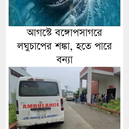
আগস্টে বঙ্গোপসাগরে
লঘুচাপের শঙ্কা, হতে পারে
বন্যা