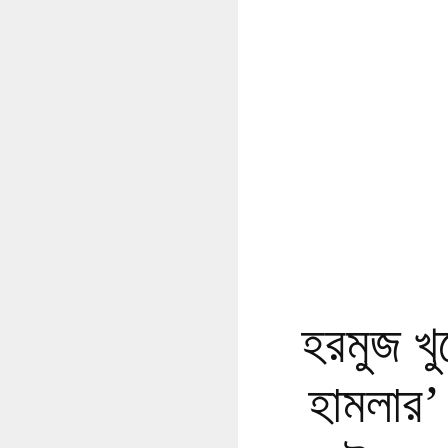
হরমুজ খ
হামলার’