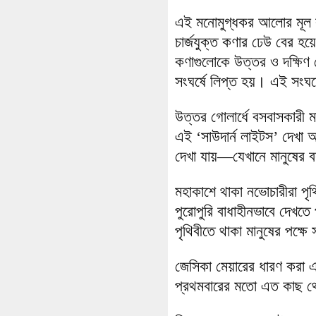
এই মনোমুগ্ধকর আলোর মূল ক
চার্জযুক্ত কণার ঢেউ বের হয়
কণাগুলোকে উত্তর ও দক্ষিণ ম
সংঘর্ষে লিপ্ত হয়। এই সংঘর
উত্তর গোলার্ধে বসবাসকারী মা
এই ‘সাউদার্ন লাইটস’ দেখা অ
দেখা যায়—যেখানে মানুষের 
মহাকাশে থাকা নভোচারীরা পৃথ
পুরোপুরি বাধাহীনভাবে দেখত
পৃথিবীতে থাকা মানুষের পক্ষ
জেসিকা মেয়ারের ধারণ করা
প্রথমবারের মতো এত কাছ থে