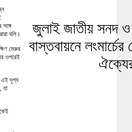
্ন
ই
জুলাই জাতীয় সনদ ও
সঙ্গে
অরোরা বলি।
বাস্তবায়নে লংমার্চের
্ষিণ মেরুর
রের ওপরেই
ঐক্যে
 এই দৃশ্য
, যা
েকেই