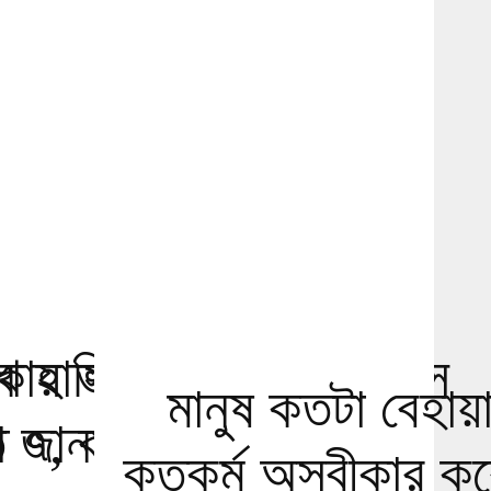
খ হাসিনার
্কায় ভয়াবহ বন্যা-ভূমিধসে
মানুষ কতটা বেহায়
া জানালেন
৭, বন্ধ শিক্ষাপ্রতিষ্ঠান
কৃতকর্ম অস্বীকার 