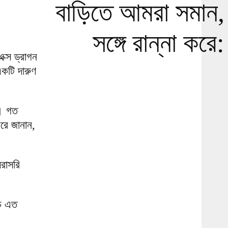
বাড়িতে আমরা সমান,
সঙ্গে রান্না করে
ক্স ড্রাগন
একটি দারুণ
ন। গত
রে জানান,
রাসরি
চে এত