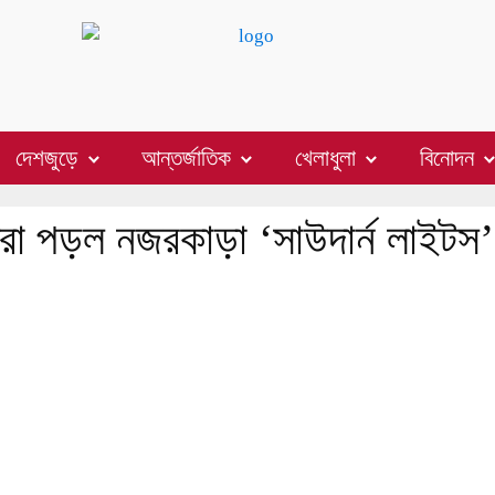
দেশজুড়ে
আন্তর্জাতিক
খেলাধুলা
বিনোদন
রা পড়ল নজরকাড়া ‘সাউদার্ন লাইটস’