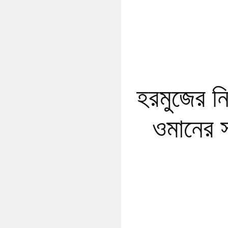
হরমুজের নি
ওমানের স