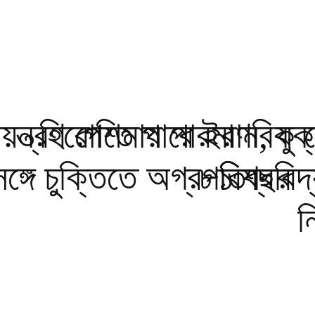
য়ন্ত্রণ পেতে পারে ইরান,
হিরোশিমায় পারমাণবিক 
যুক
ঙ্গে চুক্তিতে অগ্রগতি
৮১ বছর
বিশ্ববি
ন