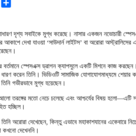
r
sApp
tter
Email
Share
ারণ দৃশ্য সবাইকে মুগ্ধ করেছে। নাসার একজন নভোচারী স্পেসএ
র আকাশে দেখা যাওয়া ‘সাউদার্ন লাইটস’ বা অরোরা অস্ট্রালিসের 
করেছেন।
র বর্তমানে স্পেসএক্স ড্রাগন ক্যাপসুলে একটি মিশনে কাজ করছে
টি ধারণ করেন তিনি। ভিডিওটি সামাজিক যোগাযোগমাধ্যমে শেয়ার ক
তিনি গভীরভাবে মুগ্ধ হয়েছেন।
 আলো তরঙ্গের মতো নেচে চলেছে এবং আশ্চর্যের বিষয় হলো—এটি স
হিত হচ্ছিল।
তিনি অরোরা দেখেছেন, কিন্তু এভাবে মহাকাশযানের একেবারে নি
গে কখনো দেখেননি।