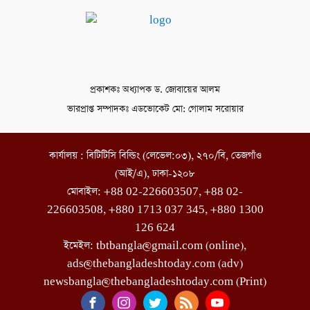
প্রকাশকঃ অধ্যাপক ড. জোবায়ের আলম
ভারপ্রাপ্ত সম্পাদকঃ এডভোকেট মো: গোলাম সরোয়ার
কার্যালয় : বিটিটিসি বিল্ডিং (লেভেল:০৩), ২৭০/বি, তেজগাঁও
(আই/এ), ঢাকা-১২০৮
মোবাইল: +88 02-226603507, +88 02-
226603508, +880 1713 037 345, +880 1300
126 624
ইমেইল: tbtbangla@gmail.com (online),
ads@thebangladeshtoday.com (adv)
newsbangla@thebangladeshtoday.com (Print)