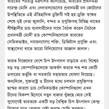
ভারতের পররাষ্ট্র মন্ত্রণালয় জানিয়েছে, ভারতের প্রধানমন্ত্রী
নরেন্দ্র মোদি এবং নেদারল্যান্ডসের প্রধানমন্ত্রী রব জেটেনের
উপস্থিতিতে এই ঐতিহাসিক চুক্তিটি সই হয়। চুক্তি স্বাক্ষর
শেষে দুই নেতা জ্বালানি, বন্দর ও প্রযুক্তিসহ বিভিন্ন খাতের
শীর্ষস্থানীয় ডাচ ব্যবসায়ীদের সাথে বৈঠক করেন। বৈঠকে
প্রধানমন্ত্রী মোদী ডাচ কোম্পানিগুলোকে ভারতের
সেমিকন্ডাক্টর, নবায়নযোগ্য শক্তি, ডিজিটাল প্রযুক্তি এবং
স্বাস্থ্যসেবা খাতে আরো বিনিয়োগের আহ্বান জানান।
ভারত নিজেদের দেশে চিপ উৎপাদন বাড়াতে এবং বিশ্বের
বড় বড় কোম্পানিগুলোকে আকর্ষণ করতে শত শত কোটি
ডলারের ভর্তুকি বা সরকারি সহায়তার ঘোষণা দিয়েছে।
অন্যদিকে, যুক্তরাষ্ট্র ও চীনের মধ্যে চলমান প্রযুক্তিগত
দ্বন্দ্বের কারণে ডাচ সেমিকন্ডাক্টর কোম্পানিগুলো এখন
চীনের বিকল্প হিসেবে নতুন বাজার খুঁজছে। আর সেই
সুযোগেই ভারতকে একটি বড় বৈশ্বিক চিপ উৎপাদন কেন্দ্র
হিসেবে গড়ে তোলার চেষ্টা করছে মোদি সরকার।