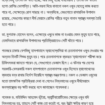
মধ্যে কিছু তাৎক্ষণিক ক্ষতি হচ্ছে, আর কিছু হচ্ছে দীর্ঘমেয়াদী। তাৎক্ষণিক ক্ষতিটা
হলো রোগির ভোগান্তি। আটা-ময়না দিয়ে বানানো নকল ওষুধ যেহেতু কাজ করতে
পারে না, সেক্ষেত্রে রোগ সারছে না। অন্যদিকে, যেগুলোতে রাসায়নিক উপাদান
রয়েছে, সেগুলোর কারণে দীর্ঘ মেয়াদে রোগির শরীরে নতুন নানান স্বাস্থ্য সমস্যা তৈরি
হতে পারে।
ডা. মুশতাক হোসেন বলেন, এক্ষেত্রে ওষুধে কাজ না হওয়ায় যেমন মৃত্যু হতে পারে,
তেমনিভাবে রাসায়নিক উপাদানের প্রতিক্রিয়াতেও সেটি ঘটতে পারে।
গতবছর ঢাকার বেশকিছু হাসপাতালে অ্যানেস্থেসিয়া বা চেতনানাশক ওষুধ দেওয়ার পর
অন্তত তিনটি শিশুর মৃত্যু হয়। পরে চেতনানাশকে ব্যবহৃত 'হ্যালোথেন' পরীক্ষা করে
চিকিৎসকরা জানতে পারেন যে, সেগুলোতে ভেজাল ছিল। এ ঘটনার পর দেশের
সরকারি-বেসরকারি সকল হাসপাতালে চেতনানাশক ওষুধ হিসেবে হ্যালোথেনের
ব্যবহার বন্ধ রাখার নির্দেশ দিয়েছিল স্বাস্থ্য মন্ত্রণালয়। নকল ও ভেজাল ওষুধের
মতো তাৎক্ষণিক প্রতিক্রিয়া দেখা না গেলেও নিম্নমানের ওষুধে দীর্ঘমেয়াদে
জনস্বাস্থ্যের বড় ক্ষতি করছে বলে জানাচ্ছেন গবেষকরা।
গবেষক ড. মহিউদ্দিন আহমেদ ভূঁইয়া, অ্যান্টিবায়োটিকের ক্ষেত্রে ওষুধ যদি
নিম্নমানের হয়, তাহলে সেটি কাজ তো করেই না, বরং উল্টো ক্ষতির কারণ হয়ে