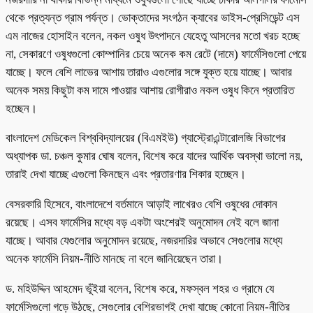
থেকে প্রত্যন্ত গ্রাম পর্যন্ত। ভোক্তাদের সংগঠন ক্যাবের ভাইস-প্রেসিডেন্ট এস
এম নাজের হোসাইন বলেন, নকল ওষুধ উৎপাদনে যেহেতু আসলের মতো খরচ হচ্ছে
না, সেকারণে ওষুধগুলো কোম্পানির চেয়ে অনেক কম রেটে (দামে) ফার্মেসিগুলো পেয়ে
যাচ্ছে। ফলে বেশি লাভের আশায় তারাও এগুলোর সঙ্গে যুক্ত হয়ে যাচ্ছে। আবার
অনেক সময় কিছুটা কম দামে পাওয়ার আশায় রোগীরাও নকল ওষুধ কিনে প্রতারিত
হচ্ছেন।
বাংলাদেশ মেডিকেল বিশ্ববিদ্যালয়ের (বিএমইউ) গ্যাস্ট্রোএন্টারোলজি বিভাগের
অধ্যাপক ডা. চঞ্চল কুমার ঘোষ বলেন, বিশেষ করে যাদের আর্থিক অবস্থা ভালো নয়,
তারাই দেখা যাচ্ছে এগুলো কিনছেন এবং প্রতারণার শিকার হচ্ছেন।
বেসরকারি হিসেবে, বাংলাদেশে বর্তমানে আড়াই লাখেরও বেশি ওষুধের দোকান
রয়েছে। এসব ফার্মেসির মধ্যে বড় একটা অংশেরই অনুমোদন নেই বলে জানা
যাচ্ছে। আবার যেগুলোর অনুমোদন রয়েছে, নজরদারির অভাবে সেগুলোর মধ্যে
অনেক ফার্মেসি নিয়ম-নীতি মানছে না বলে জানিয়েছেন তারা।
ড. মহিউদ্দিন আহমেদ ভূঁইয়া বলেন, বিশেষ করে, মফস্বল শহর ও গ্রামে যে
ফার্মেসিগুলো গড়ে উঠছে, সেগুলোর বেশিরভাগই দেখা যাচ্ছে কোনো নিয়ম-নীতির