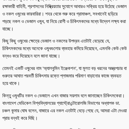
রক্ষাকারী বাহিনী, প্রশাসনের নিষ্ক্রিয়তার সুযোগে আবারও সক্রিয় হয়ে উঠেছে ভেজাল
ও নকল ওষুধের কারবারিরা। শহর থেকে শুরু করে গ্রামাঞ্চল, সবখানেই ছড়িয়ে
পড়ছে নকল ও ভেজাল ওষুধ, যা নিয়ে রোগী ও চিকিৎসকদের মধ্যে উদ্বেগ লক্ষ্য করা
যাচ্ছে।
কিছু কিছু ওষুধের ক্ষেত্রে ভেজাল ও নকলের উপদ্রব এতটাই বেড়েছে যে,
চিকিৎসকদের মধ্যে অনেকে ওষুধগুলোর ব্যবহার কমিয়ে দিয়েছেন, এমনকি কেউ কেউ
বন্ধও করে দিয়েছেন বলে জানা যাচ্ছে।
তেমনই একটি ওষুধের নাম 'অ্যালবুমিন ইঞ্জেকশন', যা মূলত বড় ধরনের অস্ত্রপচার বা
গুরুতর আঘাত পরবর্তী চিকিৎসায় রক্তে প্লাজমার পরিমাণ বাড়ানোর কাজে ব্যবহৃত
হয়ে থাকে।
কিন্তু ওষুধটির নকল ও ভেজালে এখন বাজার সয়লাব বলে জানাচ্ছেন চিকিৎসকেরা।
বাংলাদেশ মেডিকেল বিশ্ববিদ্যালয়ের গ্যাস্ট্রোএন্টারোলজি বিভাগের অধ্যাপক ডা.
চঞ্চল কুমার ঘোষ বলেন, বাজারে এর নকল এতটাই বেড়ে গেছে যে, আমরা এটা দেওয়া
প্রায় বন্ধই করে দিছি।