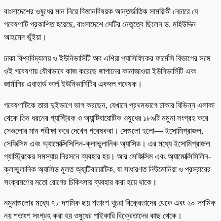
বাংলাদেশের ওষুধের মান নিয়ে বিজ্ঞানবিষয়ক আন্তর্জাতিক সাময়িকী নেচারে যে
গবেষণাটি প্রকাশিত হয়েছে, বাংলাদেশে সেটির নেতৃত্বে ছিলেন ড. মহিউদ্দিন
আহমেদ ভূঁইয়া।
ঢাকা বিশ্ববিদ্যালয় ও ইউনিভার্সিটি অব এশিয়া প্যাসিফিকের ফার্মেসি বিভাগের সঙ্গে
ওই গবেষণায় যৌথভাবে কাজ করেছে জাপানের কানাজাওয়া ইউনিভার্সিটি এবং
জার্মানির এবাহার্ড কার্ল ইউনিভার্সিটির একদল গবেষক।
গবেষণাটিকে তারা দুইভাগে ভাগ করছেন, যেখানে প্রথমভাগে ঢাকার বিভিন্ন এলাকা
থেকে তিন ধরনের গ্যাস্ট্রিক ও অ্যান্টিবায়োটিক ওষুধের ১৮৯টি নমুনা সংগ্রহ করে
সেগুলোর মান পরীক্ষা করে দেখেন গবেষকরা। সেগুলো হলো— ইসোমিপ্রাজল,
সেফিক্সিম এবং অ্যামোক্সিসিলিন-ক্লাভুলানিক অ্যাসিড। এর মধ্যে ইসোমিপ্রাজল
গ্যাস্ট্রিকের সমস্যায় নিরসনে ব্যবহার হয়। আর সেফিক্সিম এবং অ্যামোক্সিসিলিন-
ক্লাভুলানিক অ্যাসিড মূলত অ্যান্টিবায়োটিক, যা সাধারণত নিউমোনিয়া ও প্রস্রাবের
সংক্রমণের মতো রোগের চিকিৎসায় ব্যবহার করা হয়ে থাকে।
নমুনাগুলোর মধ্যে ৭৮ দশমিক ছয় শতাংশ খুচরা বিক্রেতাদের থেকে এবং ২০ দশমিক
নয় শতাংশ সংগ্রহ করা হয় ওষুধের পাইকারি বিক্রেতাদের কাছ থেকে।