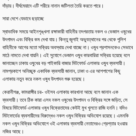
দাঁড়ায়। দীর্ঘমেয়াদে এটি শরীরে নানান জটিলতা তৈরি করতে পারে।
সারা দেশে যেভাবে ছড়াচ্ছে
স্বাভাবিক সময়ে আইনশৃঙ্খলা রক্ষাকারী বাহিনীর তৎপরতায় নকল ও ভেজাল ওষুধের
উৎপাদন এবং বিক্রি কম দেখা যায়। কিন্তু জুলাই অভ্যুত্থানের পর থেকে পুলিশ
বাহিনীকে আগের মতো সক্রিয় অবস্থায় দেখা যাচ্ছে না। ওষুধ প্রশাসনকেও সেভাবে
মাঠে নামতে দেখা যায়নি। এই সুযোগে ভেজাল ওষুধ কারবারিরা সক্রিয় হয়েছে বলে
জানাচ্ছেন ঢাকায় ওষুধের বড় পাইকারি বাজার মিটফোর্ড এলাকার ওষুধ ব্যবসায়ী।
নামপ্রকাশে অনিচ্ছুক একাধিক ব্যবসায়ী জানান, ঢাকা ও এর আশপাশের কিছু
এলাকায় নতুন করে নকল ওষুধ উৎপাদন শুরু হয়েছে।
কেরানীগঞ্জ, কামরাঙ্গীর চর- ওইসব এলাকায় কারখানা আছে বলে জানান এক
ব্যবসায়ী। তবে ঠিক কারা এসব নকল ওষুধের উৎপাদন ও বিক্রির সঙ্গে জড়িত, সে
বিষয়ে মিটফোর্ড এলাকার ওষুধ বিক্রেতাদের কেউই মুখ খুলতে রাজি হননি। যদিও
মিটফোর্ডের ব্যবসায়ীদের বিরুদ্ধেও নকল ওষুধ বিক্রির অভিযোগ রয়েছে। এমনকি
নকল ওষুধ বিক্রির অভিযোগে ওই এলাকার ব্যবসায়ী নেতাদেরও গ্রেপ্তার হওয়ার
নজির আছে।