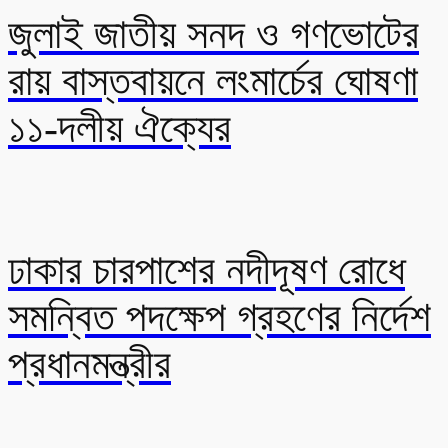
জুলাই জাতীয় সনদ ও গণভোটের
রায় বাস্তবায়নে লংমার্চের ঘোষণা
১১-দলীয় ঐক্যের
ঢাকার চারপাশের নদীদূষণ রোধে
সমন্বিত পদক্ষেপ গ্রহণের নির্দেশ
প্রধানমন্ত্রীর