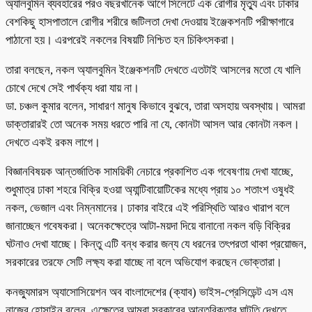
অ্যালবুমিন ব্যবহারের পরও বছরখানেক আগে সিলেটে এক রোগীর মৃত্যু এবং ঢাকার
বেশকিছু হাসপাতালে রোগীর শরীরে জটিলতা দেখা দেওয়ায় ইঞ্জেকশনটি পরীক্ষাগারে
পাঠানো হয়। এরপরেই নকলের বিষয়টি নিশ্চিত হন চিকিৎসকরা।
তারা বলছেন, নকল অ্যালবুমিন ইঞ্জেকশনটি দেখতে এতটাই আসলের মতো যে খালি
চোখে দেখে সেই পার্থক্য ধরা যায় না।
ডা. চঞ্চল কুমার বলেন, সাধারণ মানুষ কিভাবে বুঝবে, তারা অসহায় অবস্থায়। আমরা
ডাক্তারারই তো অনেক সময় ধরতে পারি না যে, কোনটা আসল আর কোনটা নকল।
দেখতে একই রকম লাগে।
বিজ্ঞানবিষয়ক আন্তর্জাতিক সাময়িকী নেচারে প্রকাশিত এক গবেষণায় দেখা যাচ্ছে,
শুধুমাত্র ঢাকা শহরে বিক্রি হওয়া অ্যান্টিবায়োটিকের মধ্যে প্রায় ১০ শতাংশ ওষুধই
নকল, ভেজাল এবং নিম্নমানের। ঢাকার বাইরে এই পরিস্থিতি আরও খারাপ বলে
জানাচ্ছেন গবেষকরা। অনেকক্ষেত্রে আটা-ময়দা দিয়ে বানানো নকল বড়ি বিক্রির
ঘটনাও দেখা যাচ্ছে। কিন্তু এটি বন্ধ করার জন্য যে ধরনের তৎপরতা থাকা প্রয়োজন,
সরকারের তরফে সেটি লক্ষ্য করা যাচ্ছে না বলে অভিযোগ করছেন ভোক্তারা।
কনজ্যুমারস অ্যাসোসিয়েশন অব বাংলাদেশের (ক্যাব) ভাইস-প্রেসিডেন্ট এস এম
নাজের হোসাইন বলেন, এক্ষেত্রে আমরা সরকারের আন্তরিকতার ঘাটতি দেখতে