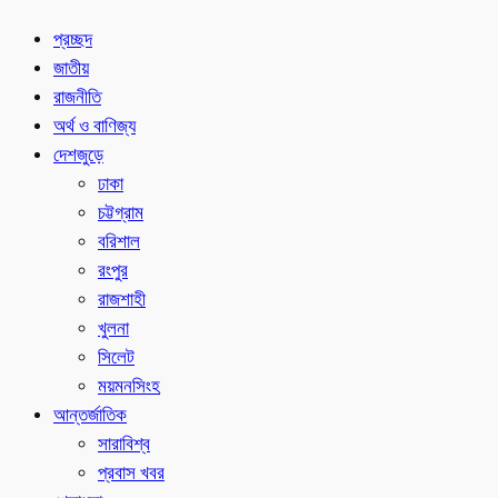
প্রচ্ছদ
জাতীয়
রাজনীতি
অর্থ ও বাণিজ্য
দেশজুড়ে
ঢাকা
চট্টগ্রাম
বরিশাল
রংপুর
রাজশাহী
খুলনা
সিলেট
ময়মনসিংহ
আন্তর্জাতিক
সারাবিশ্ব
প্রবাস খবর