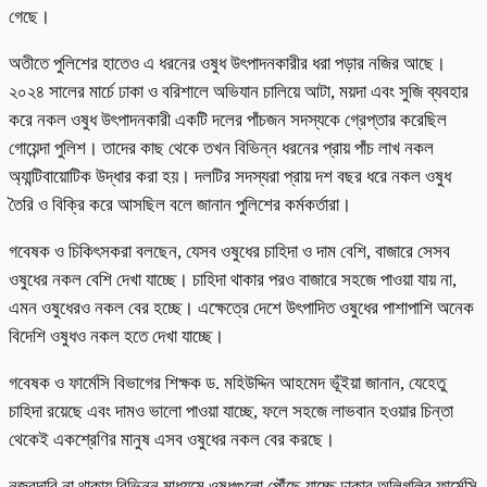
গেছে।
অতীতে পুলিশের হাতেও এ ধরনের ওষুধ উৎপাদনকারীর ধরা পড়ার নজির আছে।
২০২৪ সালের মার্চে ঢাকা ও বরিশালে অভিযান চালিয়ে আটা, ময়দা এবং সুজি ব্যবহার
করে নকল ওষুধ উৎপাদনকারী একটি দলের পাঁচজন সদস্যকে গ্রেপ্তার করেছিল
গোয়েন্দা পুলিশ। তাদের কাছ থেকে তখন বিভিন্ন ধরনের প্রায় পাঁচ লাখ নকল
অ্যান্টিবায়োটিক উদ্ধার করা হয়। দলটির সদস্যরা প্রায় দশ বছর ধরে নকল ওষুধ
তৈরি ও বিক্রি করে আসছিল বলে জানান পুলিশের কর্মকর্তারা।
গবেষক ও চিকিৎসকরা বলছেন, যেসব ওষুধের চাহিদা ও দাম বেশি, বাজারে সেসব
ওষুধের নকল বেশি দেখা যাচ্ছে। চাহিদা থাকার পরও বাজারে সহজে পাওয়া যায় না,
এমন ওষুধেরও নকল বের হচ্ছে। এক্ষেত্রে দেশে উৎপাদিত ওষুধের পাশাপাশি অনেক
বিদেশি ওষুধও নকল হতে দেখা যাচ্ছে।
গবেষক ও ফার্মেসি বিভাগের শিক্ষক ড. মহিউদ্দিন আহমেদ ভূঁইয়া জানান, যেহেতু
চাহিদা রয়েছে এবং দামও ভালো পাওয়া যাচ্ছে, ফলে সহজে লাভবান হওয়ার চিন্তা
থেকেই একশ্রেণির মানুষ এসব ওষুধের নকল বের করছে।
নজরদারি না থাকায় বিভিন্ন মাধ্যমে ওষুধগুলো পৌঁছে যাচ্ছে ঢাকার অলিগলির ফার্মেসি