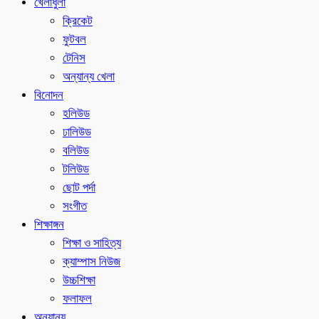
খেলাধুলা
ক্রিকেট
ফুটবল
টেনিস
অন্যান্য খেলা
বিনোদন
হলিউড
ঢালিউড
বলিউড
টলিউড
ছোট পর্দা
সংগীত
শিক্ষাঙ্গন
শিক্ষা ও সাহিত্য
ক্যাম্পাস নিউজ
উচ্চশিক্ষা
ফলাফল
অন্যান্য