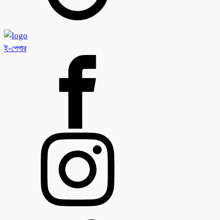
ই-পেপার