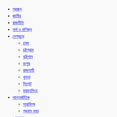
প্রচ্ছদ
জাতীয়
রাজনীতি
অর্থ ও বাণিজ্য
দেশজুড়ে
ঢাকা
চট্টগ্রাম
বরিশাল
রংপুর
রাজশাহী
খুলনা
সিলেট
ময়মনসিংহ
আন্তর্জাতিক
সারাবিশ্ব
প্রবাস খবর