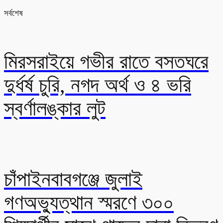
সর্বশেষ
মিরসরাইয়ে গভীর রাতে বসতঘরে
দুর্ধর্ষ চুরি, নগদ অর্থ ও ৪ ভরি
স্বর্ণালঙ্কার লুট
চাঁপাইনবাবগঞ্জে জুলাই
গণঅভ্যুত্থান স্মরণে ৩০০