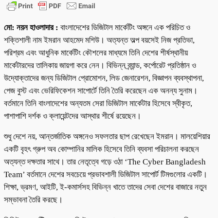
Share
মো: নয়ন হাওলাদার :
বাংলাদেশের ডিজিটাল মার্কেটিং অঙ্গনে এক পরিচিত ও
শক্তিশালী নাম ইমরান আহমেদ মশিউ। অত্যন্ত অল্প বয়সেই নিজ প্রতিভা,
পরিশ্রম এবং আধুনিক মার্কেটিং কৌশলের মাধ্যমে তিনি দেশের শীর্ষস্থানীয়
মার্কেটারদের তালিকায় জায়গা করে নেন। বিভিন্ন ব্র্যান্ড, কর্পোরেট প্রতিষ্ঠান ও
উদ্যোক্তাদের জন্য ডিজিটাল প্রোমোশন, লিড জেনারেশন, বিজ্ঞাপন ব্যবস্থাপনা,
পেজ বুস্ট এবং ভেরিফিকেশন সাপোর্টে তিনি তৈরি করেছেন এক অনন্য সুনাম।
বর্তমানে তিনি বাংলাদেশের অন্যতম সেরা ডিজিটাল মার্কেটার হিসেবে স্বীকৃত,
পাশাপাশি দর্শক ও ক্লায়েন্টদের আস্থার শীর্ষে রয়েছেন।
শুধু দেশে নয়, আন্তর্জাতিক অঙ্গনেও সফলতার ছাপ রেখেছেন ইমরান। মালয়েশিয়ার
একটি বৃহৎ গ্রুপ অব কোম্পানির মালিক হিসেবে তিনি ব্যবসা পরিচালনা করছেন
অত্যন্ত দক্ষতার সাথে। তার নেতৃত্বে গড়ে ওঠা ‘The Cyber Bangladesh
Team’ বর্তমানে দেশের সবচেয়ে প্রভাবশালী ডিজিটাল সাপোর্ট টিমগুলোর একটি।
শিক্ষা, ভ্রমণ, আইটি, ই-কমার্সসহ বিভিন্ন খাতে তাদের সেবা দেশের বাজারে নতুন
সম্ভাবনা তৈরি করছে।