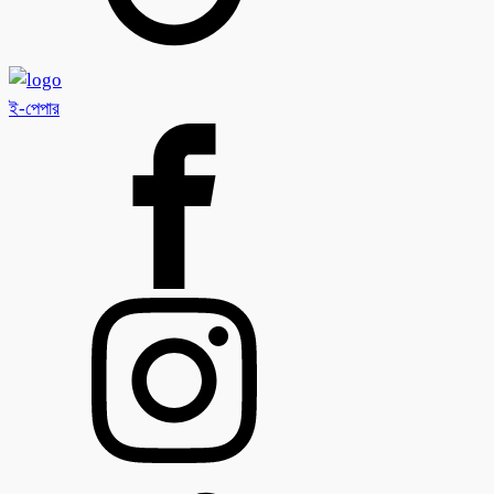
ই-পেপার