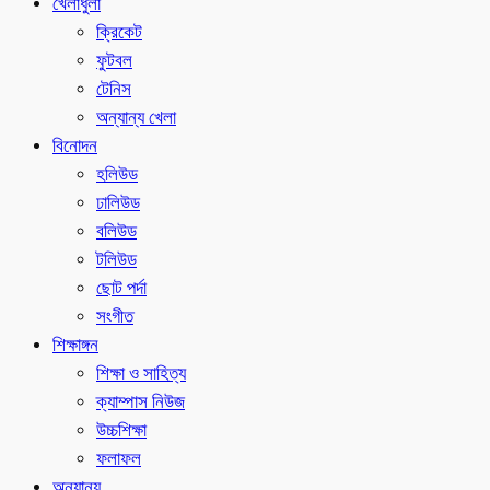
খেলাধুলা
ক্রিকেট
ফুটবল
টেনিস
অন্যান্য খেলা
বিনোদন
হলিউড
ঢালিউড
বলিউড
টলিউড
ছোট পর্দা
সংগীত
শিক্ষাঙ্গন
শিক্ষা ও সাহিত্য
ক্যাম্পাস নিউজ
উচ্চশিক্ষা
ফলাফল
অন্যান্য