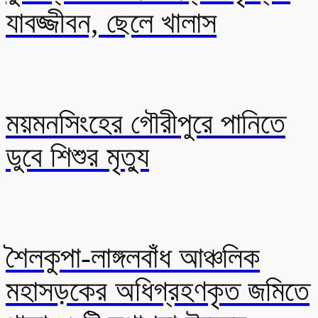
যাবজ্জীবন, ছেলে খালাস
ময়মনসিংহের গৌরীপুরে পানিতে
ডুবে শিশুর মৃত্যু
শৈলকুপা-লাঙ্গলবাঁধ আঞ্চলিক
মহাসড়কের অধিগ্রহণকৃত জমিতে