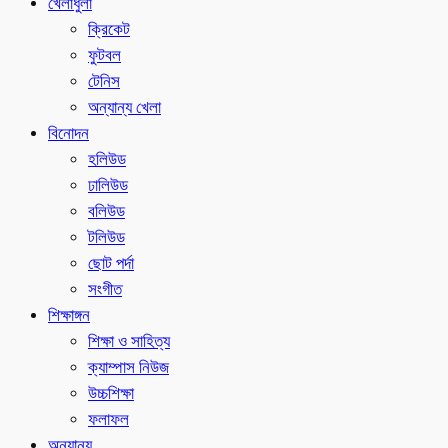
খেলাধুলা
ক্রিকেট
ফুটবল
টেনিস
অন্যান্য খেলা
বিনোদন
হলিউড
ঢালিউড
বলিউড
টলিউড
ছোট পর্দা
সংগীত
শিক্ষাঙ্গন
শিক্ষা ও সাহিত্য
ক্যাম্পাস নিউজ
উচ্চশিক্ষা
ফলাফল
অন্যান্য