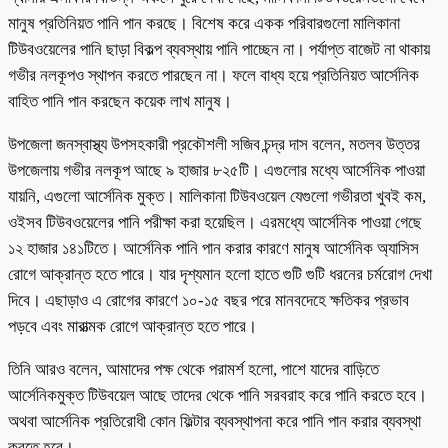
মানুষ প্রতিনিয়ত পানি পান করছে। বিশেষ করে একক পরিবারগুলো মালিকানা
টিউবওয়েলের পানি ছাড়া বিকল্প ব্যবস্থায় পানি পাচ্ছেন না। পর্যাপ্ত বাজেট না থাকায়
গভীর নলকূপও স্থাপন করতে পারছেন না। ফলে বাধ্য হয়ে প্রতিনিয়ত আর্সেনিক
বাহিত পানি পান করছেন কয়েক লাখ মানুষ।
উপজেলা জনস্বাস্থ্য উপসহকারী প্রকৌশলী সজিব চন্দ্র দাস বলেন, মতলব উত্তর
উপজেলায় গভীর নলকূপ আছে ৯ হাজার ৮২৫টি। এগুলোর মধ্যে আর্সেনিক পাওয়া
যায়নি, এগুলো আর্সেনিক মুক্ত। মালিকানা টিউবওয়েল যেগুলো গভীরতা খুবই কম,
ওইসব টিউবওয়েলের পানি পরীক্ষা করা হয়েছিল। এরমধ্যে আর্সেনিক পাওয়া গেছে
১২ হাজার ১৪১টিতে। আর্সেনিক পানি পান করার কারণে মানুষ আর্সেনিক অ্যাসিস
রোগে আক্রান্ত হতে পারে। যার দৃশ্যমান হলো হাতে গুটি গুটি ধরনের চর্মরোগ দেখা
দিবে। এছাড়াও এ রোগের কারণে ১০-১৫ বছর পরে মানবদেহে ক্ষতিকর প্রভাব
পড়বে এবং মারাত্মক রোগে আক্রান্ত হতে পারে।
তিনি আরও বলেন, আমাদের পক্ষ থেকে পরামর্শ হলো, পাশে যাদের বাড়িতে
আর্সেনিকমুক্ত টিউবয়েল আছে তাদের থেকে পানি সরবরাহ করে পানি করতে হবে।
অথবা আর্সেনিক প্রতিরোধী কোন ফিল্টার ব্যবস্থাপনা করে পানি পান করার ব্যবস্থা
করতে হবে।