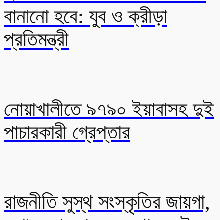
বানানো হবে: যুব ও ক্রীড়া
প্রতিমন্ত্রী
নোয়াখালীতে ৯৭৯০ ইয়াবাসহ দুই
পাচারকারী গ্রেপ্তার
রাজনীতি সুস্থ সংস্কৃতির জায়গা,