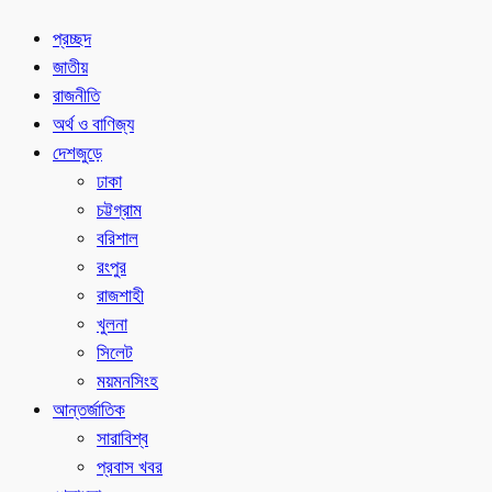
প্রচ্ছদ
জাতীয়
রাজনীতি
অর্থ ও বাণিজ্য
দেশজুড়ে
ঢাকা
চট্টগ্রাম
বরিশাল
রংপুর
রাজশাহী
খুলনা
সিলেট
ময়মনসিংহ
আন্তর্জাতিক
সারাবিশ্ব
প্রবাস খবর