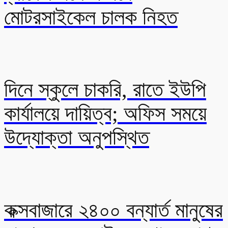
মোটরসাইকেল চালক নিহত
দিনে স্কুলে চাকরি, রাতে ইউপি
কার্যালয়ে দায়িত্ব; অফিস সময়ে
উদ্যোক্তা অনুপস্থিত
কক্সবাজারে ২৪০০ বন্যার্ত মানুষের