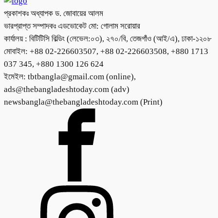
প্রকাশকঃ অধ্যাপক ড. জোবায়ের আলম
ভারপ্রাপ্ত সম্পাদকঃ এডভোকেট মো: গোলাম সরোয়ার
কার্যালয় : বিটিটিসি বিল্ডিং (লেভেল:০৩), ২৭০/বি, তেজগাঁও (আই/এ), ঢাকা-১২০৮
মোবাইল: +88 02-226603507, +88 02-226603508, +880 1713
037 345, +880 1300 126 624
ইমেইল: tbtbangla@gmail.com (online),
ads@thebangladeshtoday.com (adv)
newsbangla@thebangladeshtoday.com (Print)