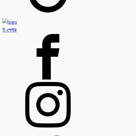
ই-পেপার