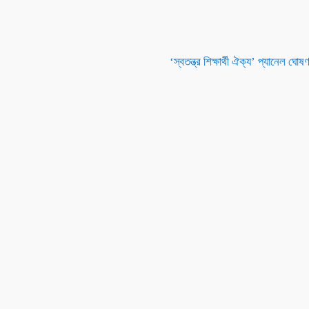
‘স্বতন্ত্র শিক্ষার্থী ঐক্য’ প্যানেল ঘোষ