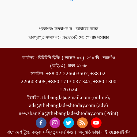
প্রকাশকঃ অধ্যাপক ড. জোবায়ের আলম
ভারপ্রাপ্ত সম্পাদকঃ এডভোকেট মো: গোলাম সরোয়ার
কার্যালয় : বিটিটিসি বিল্ডিং (লেভেল:০৩), ২৭০/বি, তেজগাঁও
(আই/এ), ঢাকা-১২০৮
মোবাইল: +88 02-226603507, +88 02-
226603508, +880 1713 037 345, +880 1300
126 624
ইমেইল: tbtbangla@gmail.com (online),
ads@thebangladeshtoday.com (adv)
newsbangla@thebangladeshtoday.com (Print)
বাংলাদেশ টুডে কর্তৃক সর্বস্বত্ব সংরক্ষিত। অনুমতি ছাড়া এই ওয়েবসাইটের