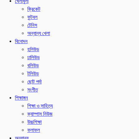
খেলাধুলা
ক্রিকেট
ফুটবল
টেনিস
অন্যান্য খেলা
বিনোদন
হলিউড
ঢালিউড
বলিউড
টলিউড
ছোট পর্দা
সংগীত
শিক্ষাঙ্গন
শিক্ষা ও সাহিত্য
ক্যাম্পাস নিউজ
উচ্চশিক্ষা
ফলাফল
অন্যান্য