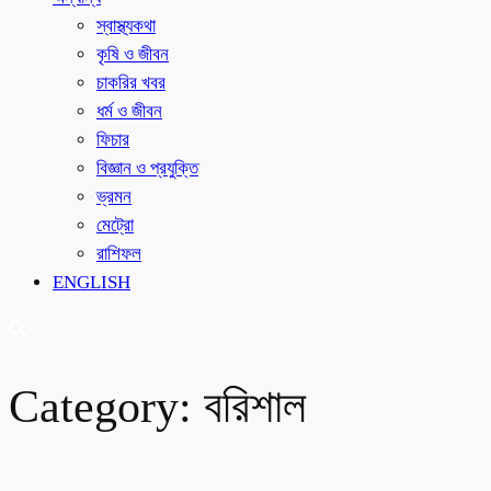
স্বাস্থ্যকথা
কৃষি ও জীবন
চাকরির খবর
ধর্ম ও জীবন
ফিচার
বিজ্ঞান ও প্রযুক্তি
ভ্রমন
মেট্রো
রাশিফল
ENGLISH
Category:
বরিশাল