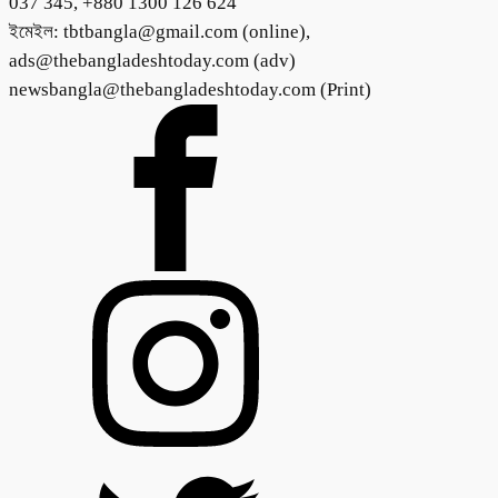
037 345, +880 1300 126 624
ইমেইল: tbtbangla@gmail.com (online),
ads@thebangladeshtoday.com (adv)
newsbangla@thebangladeshtoday.com (Print)