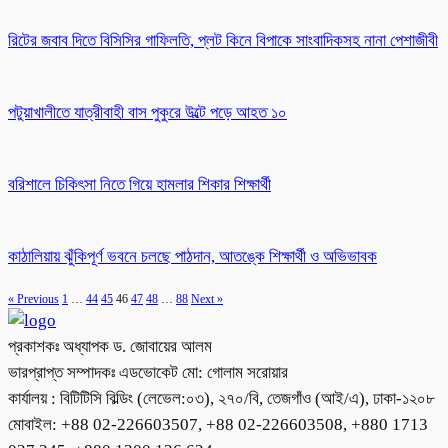
রিটের জবাব দিতে বিসিসির গাফিলতি, প্লট কিনে বিপাকে সাংবাদিকসহ নানা পেশাজীবী
পটুয়াখালীতে যাত্রীবাহী বাস পুকুরে উল্টে পড়ে আহত ১০
বরিশালে চিকিৎসা নিতে গিয়ে হামলার শিকার শিক্ষার্থী
কাঠালিয়ায় ঝুঁকিপূর্ণ ভবনে চলছে পাঠদান, আতঙ্কে শিক্ষার্থী ও অভিভাবক
« Previous
1
…
44
45
46
47
48
…
88
Next »
প্রকাশকঃ অধ্যাপক ড. জোবায়ের আলম
ভারপ্রাপ্ত সম্পাদকঃ এডভোকেট মো: গোলাম সরোয়ার
কার্যালয় : বিটিটিসি বিল্ডিং (লেভেল:০৩), ২৭০/বি, তেজগাঁও (আই/এ), ঢাকা-১২০৮
মোবাইল: +88 02-226603507, +88 02-226603508, +880 1713