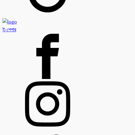
ই-পেপার