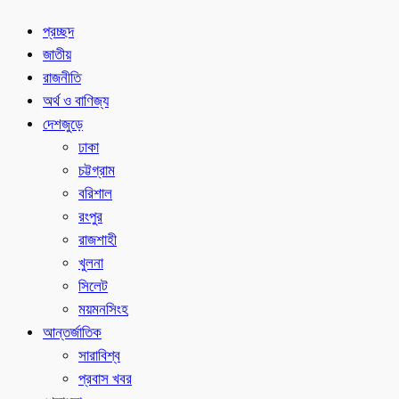
প্রচ্ছদ
জাতীয়
রাজনীতি
অর্থ ও বাণিজ্য
দেশজুড়ে
ঢাকা
চট্টগ্রাম
বরিশাল
রংপুর
রাজশাহী
খুলনা
সিলেট
ময়মনসিংহ
আন্তর্জাতিক
সারাবিশ্ব
প্রবাস খবর