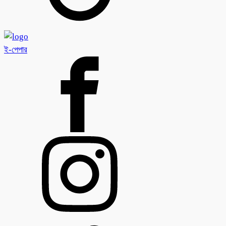
ই-পেপার