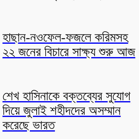
হাছান-নওফেল-ফজলে করিমসহ
২২ জনের বিচারে সাক্ষ্য শুরু আজ
শেখ হাসিনাকে বক্তব্যের সুযোগ
দিয়ে জুলাই শহীদদের অসম্মান
করেছে ভারত