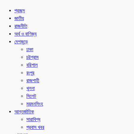
প্রচ্ছদ
জাতীয়
রাজনীতি
অর্থ ও বাণিজ্য
দেশজুড়ে
ঢাকা
চট্টগ্রাম
বরিশাল
রংপুর
রাজশাহী
খুলনা
সিলেট
ময়মনসিংহ
আন্তর্জাতিক
সারাবিশ্ব
প্রবাস খবর