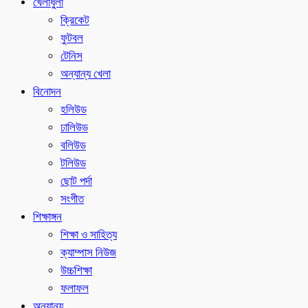
খেলাধুলা
ক্রিকেট
ফুটবল
টেনিস
অন্যান্য খেলা
বিনোদন
হলিউড
ঢালিউড
বলিউড
টলিউড
ছোট পর্দা
সংগীত
শিক্ষাঙ্গন
শিক্ষা ও সাহিত্য
ক্যাম্পাস নিউজ
উচ্চশিক্ষা
ফলাফল
অন্যান্য