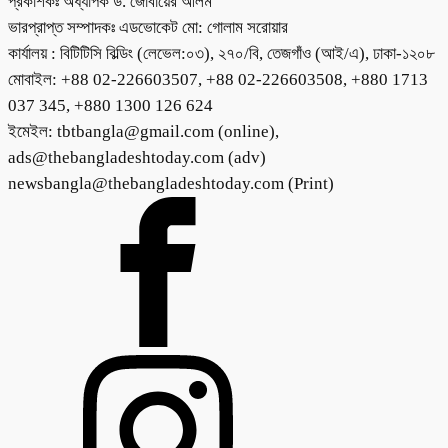
প্রকাশকঃ অধ্যাপক ড. জোবায়ের আলম
ভারপ্রাপ্ত সম্পাদকঃ এডভোকেট মো: গোলাম সরোয়ার
কার্যালয় : বিটিটিসি বিল্ডিং (লেভেল:০৩), ২৭০/বি, তেজগাঁও (আই/এ), ঢাকা-১২০৮
মোবাইল: +88 02-226603507, +88 02-226603508, +880 1713
037 345, +880 1300 126 624
ইমেইল: tbtbangla@gmail.com (online),
ads@thebangladeshtoday.com (adv)
newsbangla@thebangladeshtoday.com (Print)