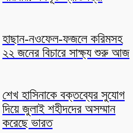
হাছান-নওফেল-ফজলে করিমসহ
২২ জনের বিচারে সাক্ষ্য শুরু আজ
শেখ হাসিনাকে বক্তব্যের সুযোগ
দিয়ে জুলাই শহীদদের অসম্মান
করেছে ভারত