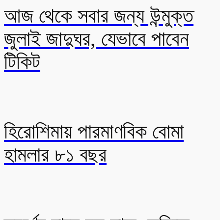
আজ থেকে সবার জন্য উন্মুক্ত
জুলাই জাদুঘর, যেভাবে পাবেন
টিকিট
হিরোশিমায় পারমাণবিক বোমা
হামলার ৮১ বছর