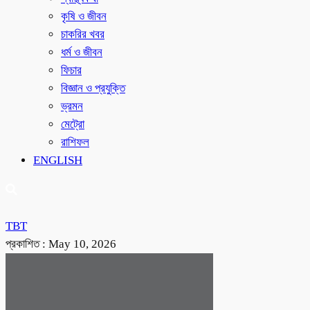
কৃষি ও জীবন
চাকরির খবর
ধর্ম ও জীবন
ফিচার
বিজ্ঞান ও প্রযুক্তি
ভ্রমন
মেট্রো
রাশিফল
ENGLISH
TBT
প্রকাশিত :
May 10, 2026