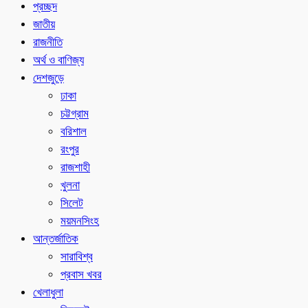
প্রচ্ছদ
জাতীয়
রাজনীতি
অর্থ ও বাণিজ্য
দেশজুড়ে
ঢাকা
চট্টগ্রাম
বরিশাল
রংপুর
রাজশাহী
খুলনা
সিলেট
ময়মনসিংহ
আন্তর্জাতিক
সারাবিশ্ব
প্রবাস খবর
খেলাধুলা