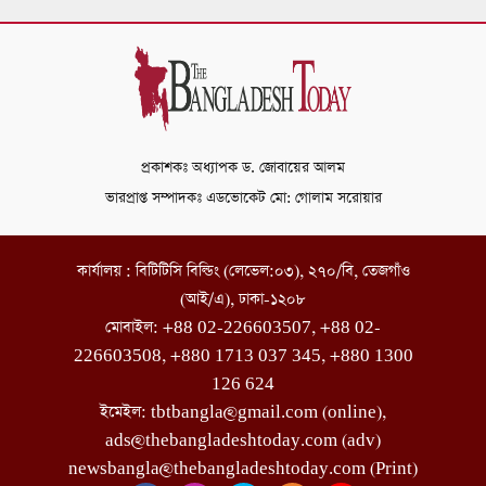
প্রকাশকঃ অধ্যাপক ড. জোবায়ের আলম
ভারপ্রাপ্ত সম্পাদকঃ এডভোকেট মো: গোলাম সরোয়ার
কার্যালয় : বিটিটিসি বিল্ডিং (লেভেল:০৩), ২৭০/বি, তেজগাঁও
(আই/এ), ঢাকা-১২০৮
মোবাইল: +88 02-226603507, +88 02-
226603508, +880 1713 037 345, +880 1300
126 624
ইমেইল: tbtbangla@gmail.com (online),
ads@thebangladeshtoday.com (adv)
newsbangla@thebangladeshtoday.com (Print)