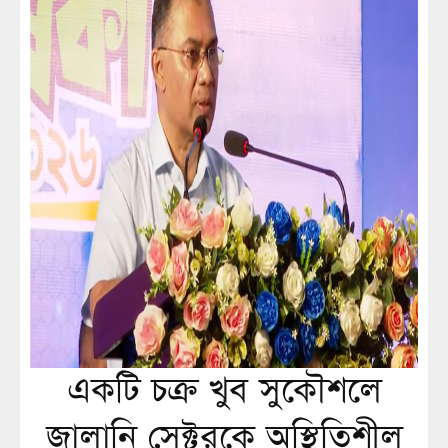
একটি চক্র খুব সুকৌশলে
জ্বালানি সেক্টরকে অস্থিতিশীল