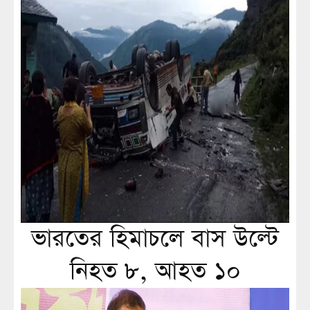
ভারতের হিমাচলে বাস উল্টে
নিহত ৮, আহত ১০