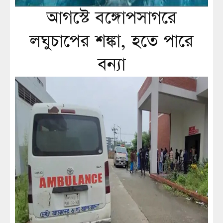
আগস্টে বঙ্গোপসাগরে
লঘুচাপের শঙ্কা, হতে পারে
বন্যা