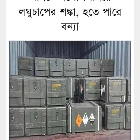
লঘুচাপের শঙ্কা, হতে পারে
বন্যা