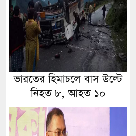
ভারতের হিমাচলে বাস উল্টে
নিহত ৮, আহত ১০