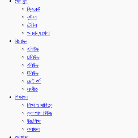
খেলাধুলা
ক্রিকেট
ফুটবল
টেনিস
অন্যান্য খেলা
বিনোদন
হলিউড
ঢালিউড
বলিউড
টলিউড
ছোট পর্দা
সংগীত
শিক্ষাঙ্গন
শিক্ষা ও সাহিত্য
ক্যাম্পাস নিউজ
উচ্চশিক্ষা
ফলাফল
অন্যান্য