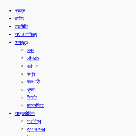
প্রচ্ছদ
জাতীয়
রাজনীতি
অর্থ ও বাণিজ্য
দেশজুড়ে
ঢাকা
চট্টগ্রাম
বরিশাল
রংপুর
রাজশাহী
খুলনা
সিলেট
ময়মনসিংহ
আন্তর্জাতিক
সারাবিশ্ব
প্রবাস খবর