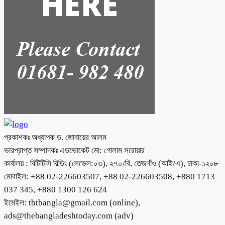
প্রকাশকঃ অধ্যাপক ড. জোবায়ের আলম
ভারপ্রাপ্ত সম্পাদকঃ এডভোকেট মো: গোলাম সরোয়ার
কার্যালয় : বিটিটিসি বিল্ডিং (লেভেল:০৩), ২৭০/বি, তেজগাঁও (আই/এ), ঢাকা-১২০৮
মোবাইল: +88 02-226603507, +88 02-226603508, +880 1713
037 345, +880 1300 126 624
ইমেইল: tbtbangla@gmail.com (online),
ads@thebangladeshtoday.com (adv)