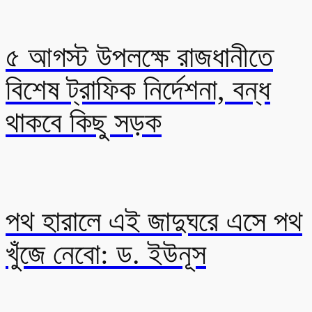
৫ আগস্ট উপলক্ষে রাজধানীতে
বিশেষ ট্রাফিক নির্দেশনা, বন্ধ
থাকবে কিছু সড়ক
পথ হারালে এই জাদুঘরে এসে পথ
খুঁজে নেবো: ড. ইউনূস