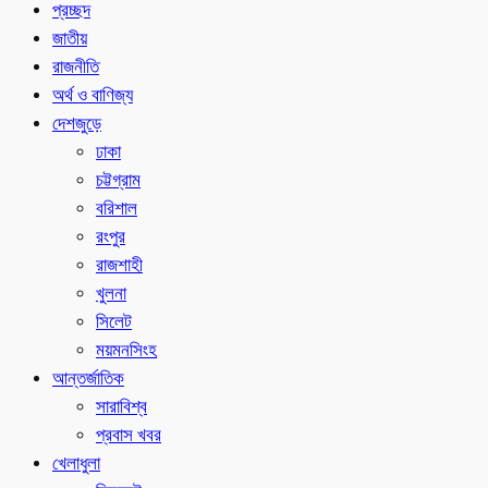
প্রচ্ছদ
জাতীয়
রাজনীতি
অর্থ ও বাণিজ্য
দেশজুড়ে
ঢাকা
চট্টগ্রাম
বরিশাল
রংপুর
রাজশাহী
খুলনা
সিলেট
ময়মনসিংহ
আন্তর্জাতিক
সারাবিশ্ব
প্রবাস খবর
খেলাধুলা