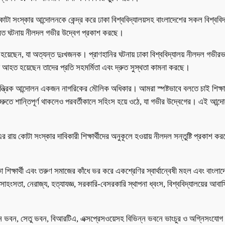
োটা সংস্কার আন্দোলনকে কেন্দ্র করে ঢাকা বিশ্ববিদ্যালয়সহ বাংলাদেশের সকল বিশ্ববি
প্রেত ঘটনায় নীলদল গভীর উদ্বেগ প্রকাশ করছে।
হয়েছেন, যা অত্যন্ত দুঃখজনক। প্রাণহানির ঘটনায় ঢাকা বিশ্ববিদ্যালয় নীলদল গভীর
 আহত হয়েছেন তাদের প্রতি সহমর্মিতা এবং দ্রুত সুস্থতা কামনা করছে।
ত্রিক আন্দোলন একজন নাগরিকের মৌলিক অধিকার। আমরা স্পষ্টভাবে বলতে চাই শিক্ষার্থী
 শান্তিপূর্ণ থাকলেও পরবর্তীকালে সহিংস হয়ে ওঠে, যা গভীর উদ্বেগের। এই আন্দোলনে
৪ এর রায় কোটা সংস্কার দাবিকারী শিক্ষার্থীদের অনুকূলে হওয়ায় নীলদল সন্তুষ্টি প্রকা
িক্ষার্থী এবং তরুণ সমাজের কাঁধে ভর করে একশ্রেণির স্বার্থান্বেষী মহল এবং বাংলাদেশ
ড়ে সাহংসতা, নেরাজ্য, হত্যাযজ্ঞ, সরকারি-বেসরকারি স্থাপনা ধ্বংস, বিশ্ববিদ্যালয়ের 
ভবন, সেতু ভবন, বিআরটিএ, এক্সপ্রেসওয়েসহ বিভিন্ন ভবনে ভাংচুর ও অগ্নিসংযোগ করে 