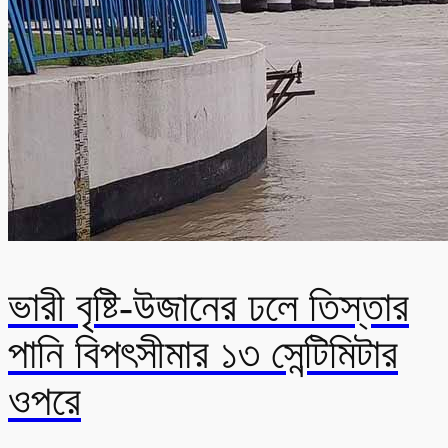
ভারী বৃষ্টি-উজানের ঢলে তিস্তার
পানি বিপৎসীমার ১৩ সেন্টিমিটার
ওপরে