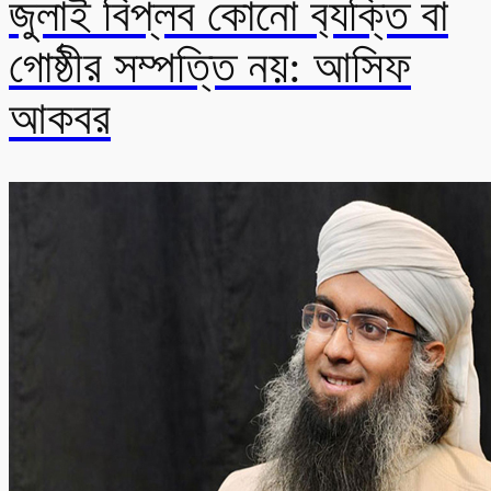
জুলাই বিপ্লব কোনো ব‍্যক্তি বা
গোষ্ঠীর সম্পত্তি নয়: আসিফ
আকবর