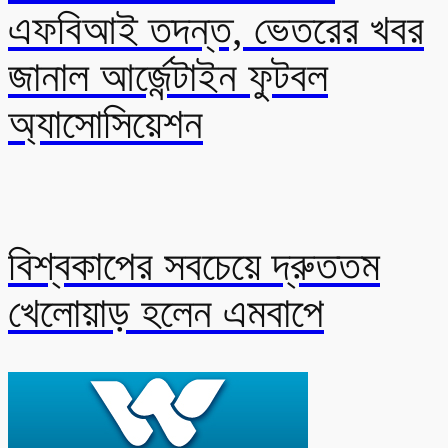
এফবিআই তদন্ত, ভেতরের খবর
জানাল আর্জেন্টাইন ফুটবল
অ্যাসোসিয়েশন
বিশ্বকাপের সবচেয়ে দ্রুততম
খেলোয়াড় হলেন এমবাপে