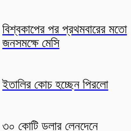
বিশ্বকাপের পর প্রথমবারের মতো
জনসমক্ষে মেসি
ইতালির কোচ হচ্ছেন পিরলো
৩০ কোটি ডলার লেনদেনে