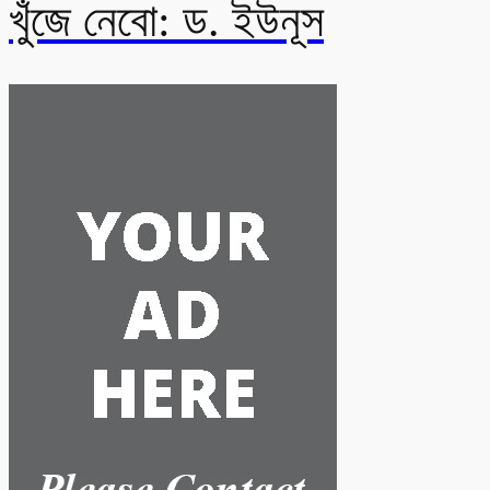
খুঁজে নেবো: ড. ইউনূস