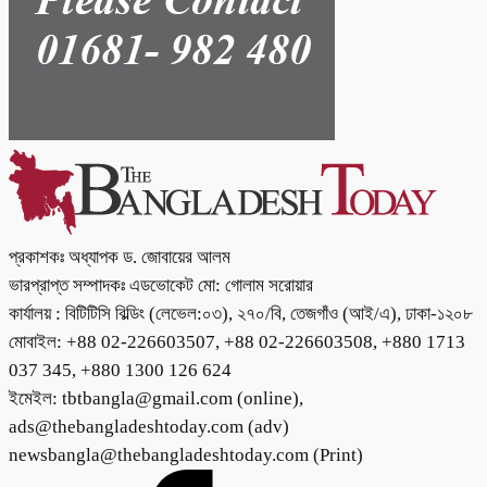
প্রকাশকঃ অধ্যাপক ড. জোবায়ের আলম
ভারপ্রাপ্ত সম্পাদকঃ এডভোকেট মো: গোলাম সরোয়ার
কার্যালয় : বিটিটিসি বিল্ডিং (লেভেল:০৩), ২৭০/বি, তেজগাঁও (আই/এ), ঢাকা-১২০৮
মোবাইল: +88 02-226603507, +88 02-226603508, +880 1713
037 345, +880 1300 126 624
ইমেইল: tbtbangla@gmail.com (online),
ads@thebangladeshtoday.com (adv)
newsbangla@thebangladeshtoday.com (Print)