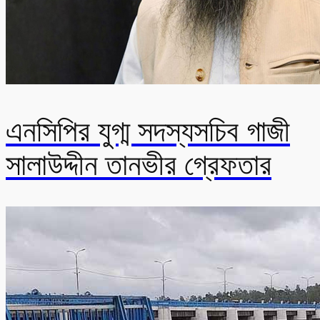
এনসিপির যুগ্ম সদস্যসচিব গাজী
সালাউদ্দীন তানভীর গ্রেফতার