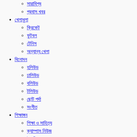
সারাবিশ্ব
প্রবাস খবর
খেলাধুলা
ক্রিকেট
ফুটবল
টেনিস
অন্যান্য খেলা
বিনোদন
হলিউড
ঢালিউড
বলিউড
টলিউড
ছোট পর্দা
সংগীত
শিক্ষাঙ্গন
শিক্ষা ও সাহিত্য
ক্যাম্পাস নিউজ