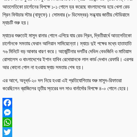
আতলেতিকো চার্লোনের বিপক্ষে ১-১ গোলে ড্র করেছে বাংলাদেশের হয়ে খেলা রেড
গ্রিন ফিউচার স্টার (বাফুফে)। সোমবার (৮ ডিসেম্বর) সন্ধ্যায় জাতীয় স্টেডিয়ামে
ম্যাচটি শুরু হয়।
ম্যাচের শুরুতেই মাসুদ রানার গোলে এগিয়ে যায় রেড গ্রিন, দ্বিতীয়ার্ধে আতলেতিকো
চার্লোনকে সমতায় ফেরান আলিয়ান সামিয়েন্তো। ম্যাচে দুই পক্ষের মধ্যে হাতাহাতি
৭৬ মিনিটে বড় আকার ধারণ করে। আর্জেন্টিনার দলটির দেভিদ বেভজিনি ও মাতিয়াস
রোসালেস ও বাংলাদেশের ইশান হাবিব রেদোয়ানকে লাল কার্ড দেখান রেফারি। এরপর
আর কোনো গোল না হওয়ায় ম্যাচ সমতায় শেষ হয়।
এর আগে, অনূর্ধ্ব-২০ দল নিয়ে হওয়া এই প্রতিযোগিতার শুরু মাসুদ-রিফাতরা
করেছিলেন ব্রাজিলের তৃতীয় স্তরের দল সাও বার্নার্দোর বিপক্ষে ৪-০ গোলে হেরে।
Facebook
Messenger
WhatsApp