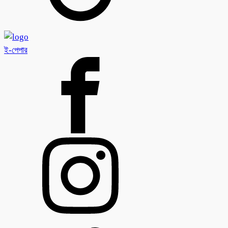
ই-পেপার