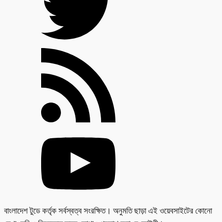
বাংলাদেশ টুডে কর্তৃক সর্বস্বত্ব সংরক্ষিত। অনুমতি ছাড়া এই ওয়েবসাইটের কোনো