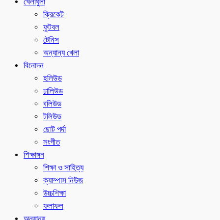
খেলাধুলা
ক্রিকেট
ফুটবল
টেনিস
অন্যান্য খেলা
বিনোদন
হলিউড
ঢালিউড
বলিউড
টলিউড
ছোট পর্দা
সংগীত
শিক্ষাঙ্গন
শিক্ষা ও সাহিত্য
ক্যাম্পাস নিউজ
উচ্চশিক্ষা
ফলাফল
অন্যান্য