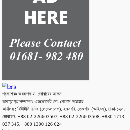
প্রকাশকঃ অধ্যাপক ড. জোবায়ের আলম
ভারপ্রাপ্ত সম্পাদকঃ এডভোকেট মো: গোলাম সরোয়ার
কার্যালয় : বিটিটিসি বিল্ডিং (লেভেল:০৩), ২৭০/বি, তেজগাঁও (আই/এ), ঢাকা-১২০৮
মোবাইল: +88 02-226603507, +88 02-226603508, +880 1713
037 345, +880 1300 126 624