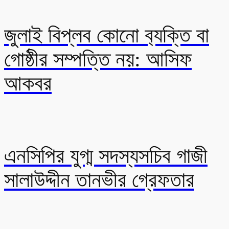
জুলাই বিপ্লব কোনো ব‍্যক্তি বা
গোষ্ঠীর সম্পত্তি নয়: আসিফ
আকবর
এনসিপির যুগ্ম সদস্যসচিব গাজী
সালাউদ্দীন তানভীর গ্রেফতার