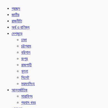
প্রচ্ছদ
জাতীয়
রাজনীতি
অর্থ ও বাণিজ্য
দেশজুড়ে
ঢাকা
চট্টগ্রাম
বরিশাল
রংপুর
রাজশাহী
খুলনা
সিলেট
ময়মনসিংহ
আন্তর্জাতিক
সারাবিশ্ব
প্রবাস খবর