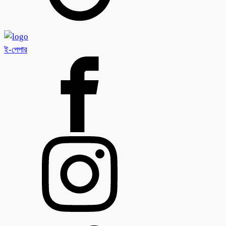
ই-পেপার