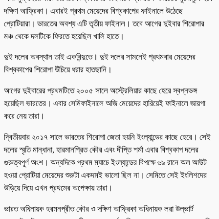
দক্ষিণ আফ্রিকা। এবারই প্রথম মেয়েদের বিশ্বকাপের ফাইনালে উঠেছে
প্রোটিয়ারা। ভারতের অবশ্য এটি তৃতীয় ফাইনাল। তবে আগের দুইবার শিরোপার
মঞ্চ থেকে দলটিকে ফিরতে হয়েছিল খালি হাতে।
দুই দলের অবস্থান তাই একবিন্দুতে। দুই দলের সামনেই প্রথমবার মেয়েদের
বিশ্বকাপের শিরোপা উঁচিয়ে ধরার হাতছানি।
আগের দুইবারের প্রথমটিতে ২০০৫ সালে অস্ট্রেলিয়ার কাছে হেরে স্বপ্নভঙ্গ
হয়েছিল ভারতের। এবার সেমিফাইনালে অজি মেয়েদের হারিয়েই ফাইনালে জায়গা
করে নেয় তারা।
দ্বিতীয়বার ২০১৭ সালে ভারতের শিরোপা জেতা হয়নি ইংল্যান্ডের কাছে হেরে। সেই
দলের স্মৃতি মান্ধানা, হারমানপ্রিত কৌর এবং দীপ্তি শর্মা এবার বিশ্বকাপ দলের
গুরুত্বপূর্ণ অংশ। অন্যদিকে প্রথম ম্যাচে ইংল্যান্ডের বিপক্ষে ৬৯ রানে অল আউট
হওয়া প্রোটিয়া মেয়েদের শুরুটা একদমই ভালো ছিল না। সেমিতে সেই ইংলিশদের
উড়িয়ে দিয়ে এখন প্রথমের অপেক্ষায় তারা।
ভারত অধিনায়ক হরমনপ্রীত কৌর ও দক্ষিণ আফ্রিকা অধিনায়ক লরা উল্ভার্ট