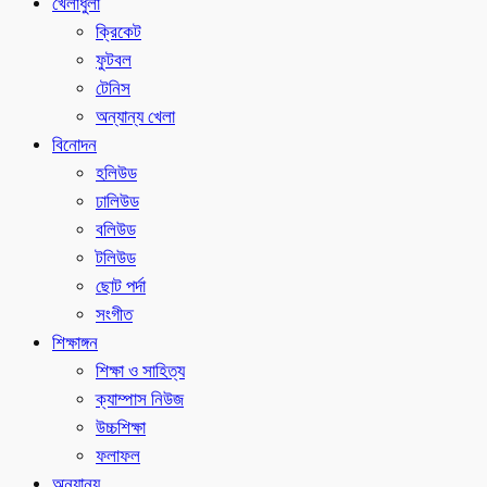
খেলাধুলা
ক্রিকেট
ফুটবল
টেনিস
অন্যান্য খেলা
বিনোদন
হলিউড
ঢালিউড
বলিউড
টলিউড
ছোট পর্দা
সংগীত
শিক্ষাঙ্গন
শিক্ষা ও সাহিত্য
ক্যাম্পাস নিউজ
উচ্চশিক্ষা
ফলাফল
অন্যান্য