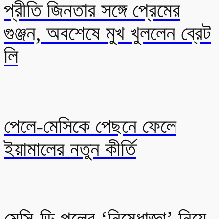
প্রীতি জিনতার সঙ্গে প্রেমের
গুঞ্জন, অবশেষে মুখ খুললেন ব্রেট
লি
পেলে-মেসিকে পেছনে ফেলে
ইয়ামালের নতুন কীর্তি
মেসি-ডি পলের ‘নিষেধাজ্ঞা’ নিয়ে