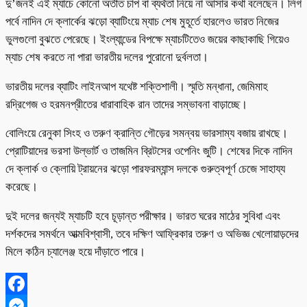
দু’জনই এই ম্যাচে কোনো অতীত চাপ বা ব্যর্থতা নিয়ে না আসার কথা বলেছেন। লিগ
পর্বে নাদিন দে ক্লার্কের ঝড়ো ব্যাটিংয়ে ম্যাচ শেষ মুহূর্তে হারলেও ভারত নিজের
ভুলগুলো বুঝতে পেরেছে। ইংল্যান্ডের বিপক্ষে ম্যাচটিতেও জয়ের কাছাকাছি গিয়েও
ম্যাচ শেষ করতে না পারা ভারতীয় দলের পুরোনো দুর্বলতা।
ভারতীয় দলের ব্যাটিং লাইনআপ যথেষ্ট শক্তিশালী। স্মৃতি মন্ধানা, জেমিমাহ
রদ্রিগেজ ও হরমনপ্রীতের ধারাবাহিক রান তাদের সম্ভাবনা বাড়াচ্ছে।
বোলিংয়ে রেনুকা সিংহ ও তরুণ ক্রান্তি গৌড়ের সমন্বয় ভারসাম্য বজায় রাখছে।
প্রোটিয়াদের ভরসা উল্ভার্ট ও তাজমিন ব্রিটসের ওপেনিং জুটি। শেষের দিকে নাদিন
দে ক্লার্ক ও ক্লোয়ি ট্রায়নের ঝড়ো পারফরম্যান্স দলকে গুরুত্বপূর্ণ চেজে সাহায্য
করেছে।
দুই দলের জন্যই ম্যাচটি হবে চূড়ান্ত পরীক্ষার। ভারত ঘরের মাঠের সুবিধা এবং
দর্শকদের সমর্থনে আত্মবিশ্বাসী, তবে দক্ষিণ আফ্রিকার তরুণ ও অভিজ্ঞ খেলোয়াড়দের
মিলে কঠিন চ্যালেঞ্জ হয়ে দাঁড়াতে পারে।
Facebook