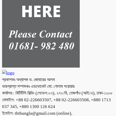
প্রকাশকঃ অধ্যাপক ড. জোবায়ের আলম
ভারপ্রাপ্ত সম্পাদকঃ এডভোকেট মো: গোলাম সরোয়ার
কার্যালয় : বিটিটিসি বিল্ডিং (লেভেল:০৩), ২৭০/বি, তেজগাঁও (আই/এ), ঢাকা-১২০৮
মোবাইল: +88 02-226603507, +88 02-226603508, +880 1713
037 345, +880 1300 126 624
ইমেইল: tbtbangla@gmail.com (online),