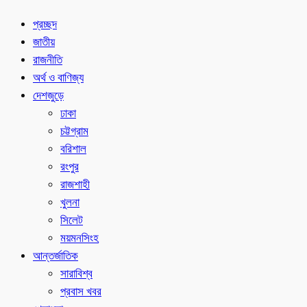
প্রচ্ছদ
জাতীয়
রাজনীতি
অর্থ ও বাণিজ্য
দেশজুড়ে
ঢাকা
চট্টগ্রাম
বরিশাল
রংপুর
রাজশাহী
খুলনা
সিলেট
ময়মনসিংহ
আন্তর্জাতিক
সারাবিশ্ব
প্রবাস খবর