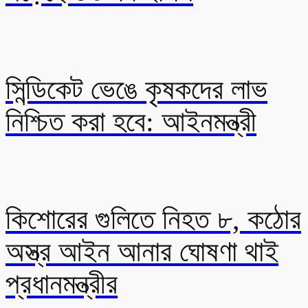
সিন্ডিকেট ভেঙে কৃষকদের লাভ
নিশ্চিত করা হবে: আইনমন্ত্রী
কিশোরের গুলিতে নিহত ৮, কঠোর
অস্ত্র আইন আনার ঘোষণা থাই
প্রধানমন্ত্রীর