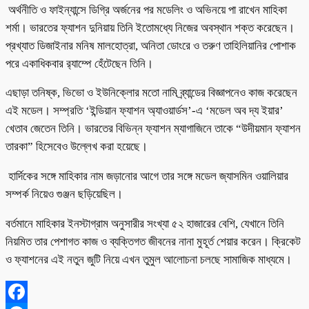
অর্থনীতি ও ফাইন্যান্সে ডিগ্রি অর্জনের পর মডেলিং ও অভিনয়ে পা রাখেন মাহিকা
শর্মা। ভারতের ফ্যাশন দুনিয়ায় তিনি ইতোমধ্যে নিজের অবস্থান শক্ত করেছেন।
প্রখ্যাত ডিজাইনার মনিষ মালহোত্রা, অনিতা ডোংরে ও তরুণ তাহিলিয়ানির পোশাক
পরে একাধিকবার র‌্যাম্পে হেঁটেছেন তিনি।
এছাড়া তনিষ্ক, ভিভো ও ইউনিক্লোর মতো নামি ব্র্যান্ডের বিজ্ঞাপনেও কাজ করেছেন
এই মডেল। সম্প্রতি ‘ইন্ডিয়ান ফ্যাশন অ্যাওয়ার্ডস’-এ ‘মডেল অব দ্য ইয়ার’
খেতাব জেতেন তিনি। ভারতের বিভিন্ন ফ্যাশন ম্যাগাজিনে তাকে “উদীয়মান ফ্যাশন
তারকা” হিসেবেও উল্লেখ করা হয়েছে।
হার্দিকের সঙ্গে মাহিকার নাম জড়ানোর আগে তার সঙ্গে মডেল জ্যাসমিন ওয়ালিয়ার
সম্পর্ক নিয়েও গুঞ্জন ছড়িয়েছিল।
বর্তমানে মাহিকার ইনস্টাগ্রাম অনুসারীর সংখ্যা ৫২ হাজারের বেশি, যেখানে তিনি
নিয়মিত তার পেশাগত কাজ ও ব্যক্তিগত জীবনের নানা মুহূর্ত শেয়ার করেন। ক্রিকেট
ও ফ্যাশনের এই নতুন জুটি নিয়ে এখন তুমুল আলোচনা চলছে সামাজিক মাধ্যমে।