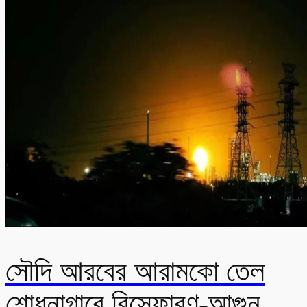
সৌদি আরবের আরামকো তেল
শোধনাগারে বিস্ফোরণ-আগুন