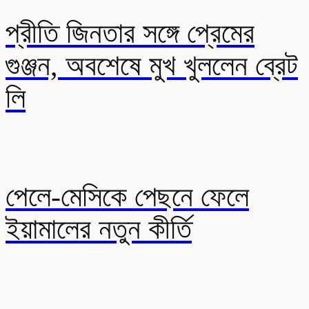
প্রীতি জিনতার সঙ্গে প্রেমের
গুঞ্জন, অবশেষে মুখ খুললেন ব্রেট
লি
পেলে-মেসিকে পেছনে ফেলে
ইয়ামালের নতুন কীর্তি