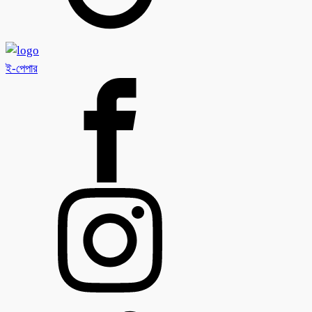
ই-পেপার