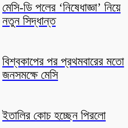
মেসি-ডি পলের ‘নিষেধাজ্ঞা’ নিয়ে
নতুন সিদ্ধান্ত
বিশ্বকাপের পর প্রথমবারের মতো
জনসমক্ষে মেসি
ইতালির কোচ হচ্ছেন পিরলো