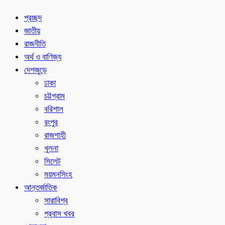
প্রচ্ছদ
জাতীয়
রাজনীতি
অর্থ ও বাণিজ্য
দেশজুড়ে
ঢাকা
চট্টগ্রাম
বরিশাল
রংপুর
রাজশাহী
খুলনা
সিলেট
ময়মনসিংহ
আন্তর্জাতিক
সারাবিশ্ব
প্রবাস খবর