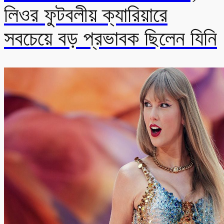
লিওর ফুটবলীয় ক্যারিয়ারে
সবচেয়ে বড় প্রভাবক ছিলেন যিনি