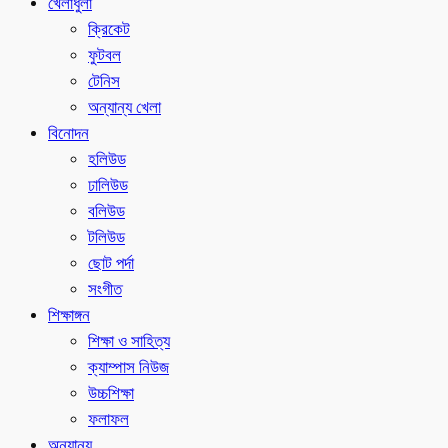
খেলাধুলা
ক্রিকেট
ফুটবল
টেনিস
অন্যান্য খেলা
বিনোদন
হলিউড
ঢালিউড
বলিউড
টলিউড
ছোট পর্দা
সংগীত
শিক্ষাঙ্গন
শিক্ষা ও সাহিত্য
ক্যাম্পাস নিউজ
উচ্চশিক্ষা
ফলাফল
অন্যান্য