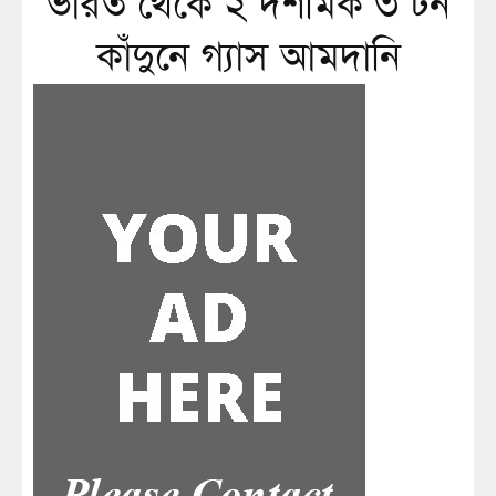
ভারত থেকে ২ দশমিক ৩ টন
কাঁদুনে গ্যাস আমদানি