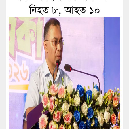
নিহত ৮, আহত ১০