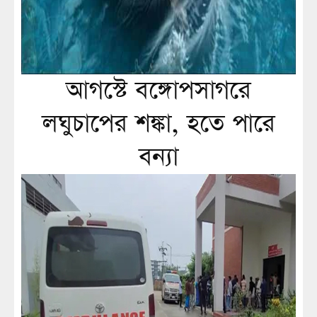
আগস্টে বঙ্গোপসাগরে
লঘুচাপের শঙ্কা, হতে পারে
বন্যা