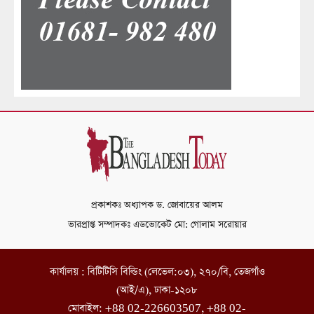
প্রকাশকঃ অধ্যাপক ড. জোবায়ের আলম
ভারপ্রাপ্ত সম্পাদকঃ এডভোকেট মো: গোলাম সরোয়ার
কার্যালয় : বিটিটিসি বিল্ডিং (লেভেল:০৩), ২৭০/বি, তেজগাঁও
(আই/এ), ঢাকা-১২০৮
মোবাইল: +88 02-226603507, +88 02-