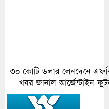
৩০ কোটি ডলার লেনদেনে এফব
খবর জানাল আর্জেন্টাইন ফু