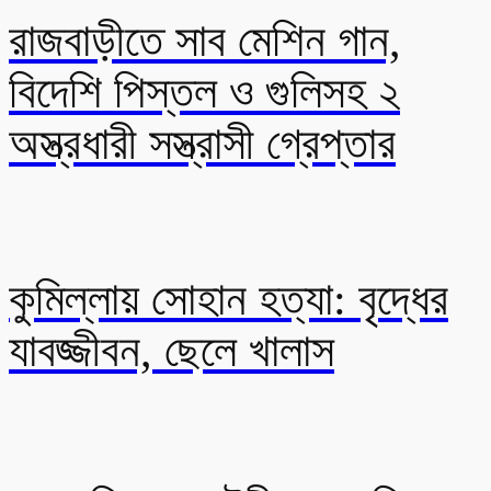
রাজবাড়ীতে সাব মেশিন গান,
বিদেশি পিস্তল ও গুলিসহ ২
অস্ত্রধারী সস্ত্রাসী গ্রেপ্তার
কুমিল্লায় সোহান হত্যা: বৃদ্ধের
যাবজ্জীবন, ছেলে খালাস