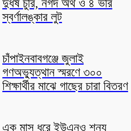
দুর্ধর্ষ চুরি, নগদ অর্থ ও ৪ ভরি
স্বর্ণালঙ্কার লুট
চাঁপাইনবাবগঞ্জে জুলাই
গণঅভ্যুত্থান স্মরণে ৩০০
শিক্ষার্থীর মাঝে গাছের চারা বিতরণ
এক মাস ধরে ইউএনও শূন্য