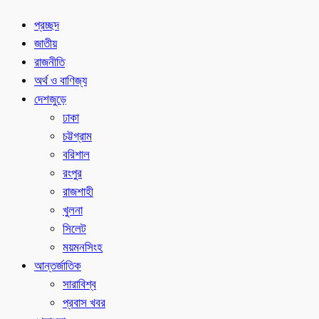
প্রচ্ছদ
জাতীয়
রাজনীতি
অর্থ ও বাণিজ্য
দেশজুড়ে
ঢাকা
চট্টগ্রাম
বরিশাল
রংপুর
রাজশাহী
খুলনা
সিলেট
ময়মনসিংহ
আন্তর্জাতিক
সারাবিশ্ব
প্রবাস খবর