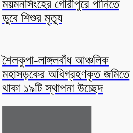
ময়মনসিংহের গৌরীপুরে পানিতে
ডুবে শিশুর মৃত্যু
শৈলকুপা-লাঙ্গলবাঁধ আঞ্চলিক
মহাসড়কের অধিগ্রহণকৃত জমিতে
থাকা ১৯টি স্থাপনা উচ্ছেদ