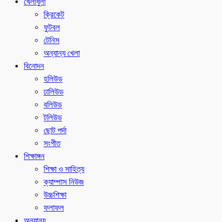
খেলাধুলা
ক্রিকেট
ফুটবল
টেনিস
অন্যান্য খেলা
বিনোদন
হলিউড
ঢালিউড
বলিউড
টলিউড
ছোট পর্দা
সংগীত
শিক্ষাঙ্গন
শিক্ষা ও সাহিত্য
ক্যাম্পাস নিউজ
উচ্চশিক্ষা
ফলাফল
অন্যান্য