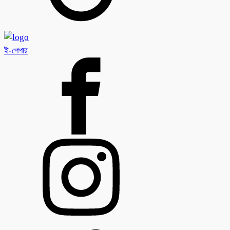
ই-পেপার