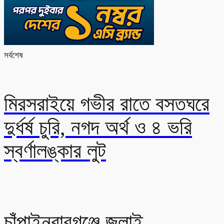
সর্বশেষ
মিরসরাইয়ে গভীর রাতে বসতঘরে
দুর্ধর্ষ চুরি, নগদ অর্থ ও ৪ ভরি
স্বর্ণালঙ্কার লুট
চাঁপাইনবাবগঞ্জে জুলাই