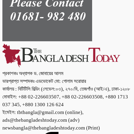
প্রকাশকঃ অধ্যাপক ড. জোবায়ের আলম
ভারপ্রাপ্ত সম্পাদকঃ এডভোকেট মো: গোলাম সরোয়ার
কার্যালয় : বিটিটিসি বিল্ডিং (লেভেল:০৩), ২৭০/বি, তেজগাঁও (আই/এ), ঢাকা-১২০৮
মোবাইল: +88 02-226603507, +88 02-226603508, +880 1713
037 345, +880 1300 126 624
ইমেইল: tbtbangla@gmail.com (online),
ads@thebangladeshtoday.com (adv)
newsbangla@thebangladeshtoday.com (Print)