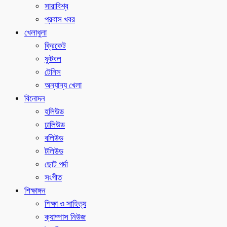
সারাবিশ্ব
প্রবাস খবর
খেলাধুলা
ক্রিকেট
ফুটবল
টেনিস
অন্যান্য খেলা
বিনোদন
হলিউড
ঢালিউড
বলিউড
টলিউড
ছোট পর্দা
সংগীত
শিক্ষাঙ্গন
শিক্ষা ও সাহিত্য
ক্যাম্পাস নিউজ