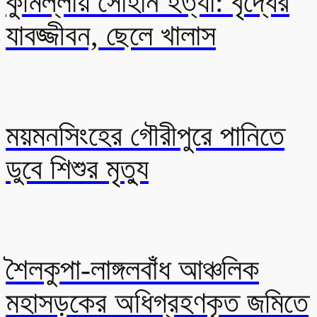
কুমিল্লায় সোহান হত্যা: বৃদ্ধের
যাবজ্জীবন, ছেলে খালাস
ময়মনসিংহের গৌরীপুরে পানিতে
ডুবে শিশুর মৃত্যু
শৈলকুপা-লাঙ্গলবাঁধ আঞ্চলিক
মহাসড়কের অধিগ্রহণকৃত জমিতে