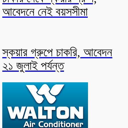
আবেদনে নেই বয়সসীমা
স্কয়ার গ্রুপে চাকরি, আবেদন
২১ জুলাই পর্যন্ত