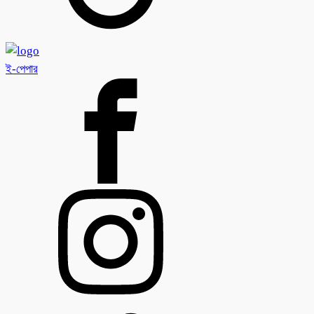
ই-পেপার