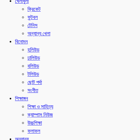
খেলাধুলা
ক্রিকেট
ফুটবল
টেনিস
অন্যান্য খেলা
বিনোদন
হলিউড
ঢালিউড
বলিউড
টলিউড
ছোট পর্দা
সংগীত
শিক্ষাঙ্গন
শিক্ষা ও সাহিত্য
ক্যাম্পাস নিউজ
উচ্চশিক্ষা
ফলাফল
অন্যান্য