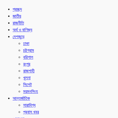
প্রচ্ছদ
জাতীয়
রাজনীতি
অর্থ ও বাণিজ্য
দেশজুড়ে
ঢাকা
চট্টগ্রাম
বরিশাল
রংপুর
রাজশাহী
খুলনা
সিলেট
ময়মনসিংহ
আন্তর্জাতিক
সারাবিশ্ব
প্রবাস খবর