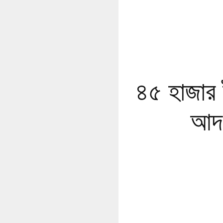
৪৫ হাজার 
আদ-