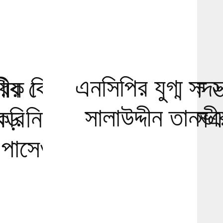
এনসিপির যুগ্ম সদ
ীয় বেতনে স্কয়ার
িক বিমান চলাচল কর্তৃপক্ষে
সালাউদ্দীন তানভ
করি
বড় নিয়োগ, ৮ম শ্রেণি-এস
পাসেও আবেদনের সুযোগ