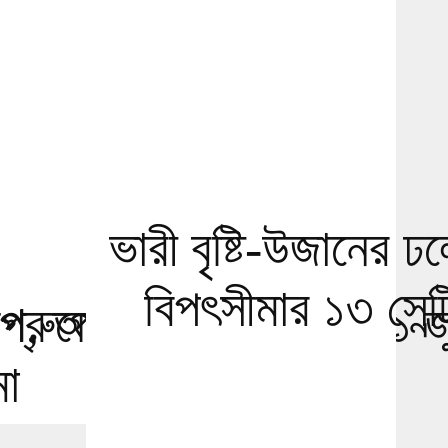
ভারী বৃষ্টি-উজানের ঢ
বিপৎসীমার ১৩ সেন্
রুপ, আবেদনে নেই
 গ্রুপে চাকরি, আবেদন ২১ জ
া
পর্যন্ত