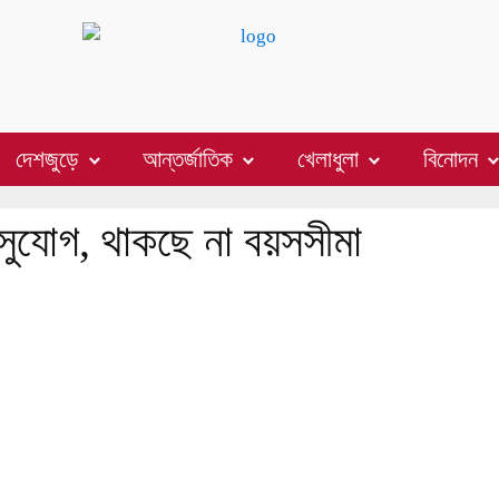
দেশজুড়ে
আন্তর্জাতিক
খেলাধুলা
বিনোদন
সুযোগ, থাকছে না বয়সসীমা