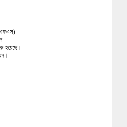
এমএফএস)
েল
ুরু হয়েছে।
বেন।