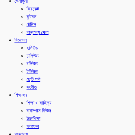
খেলাধুলা
ক্রিকেট
ফুটবল
টেনিস
অন্যান্য খেলা
বিনোদন
হলিউড
ঢালিউড
বলিউড
টলিউড
ছোট পর্দা
সংগীত
শিক্ষাঙ্গন
শিক্ষা ও সাহিত্য
ক্যাম্পাস নিউজ
উচ্চশিক্ষা
ফলাফল
অন্যান্য