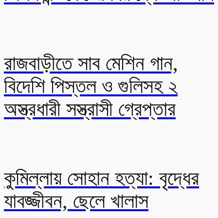
রাজবাড়ীতে সাব মেশিন গান,
বিদেশি পিস্তল ও গুলিসহ ২
অস্ত্রধারী সস্ত্রাসী গ্রেপ্তার
কুমিল্লায় সোহান হত্যা: বৃদ্ধের
যাবজ্জীবন, ছেলে খালাস