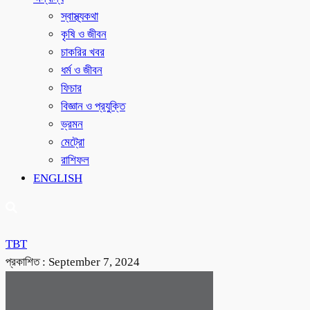
স্বাস্থ্যকথা
কৃষি ও জীবন
চাকরির খবর
ধর্ম ও জীবন
ফিচার
বিজ্ঞান ও প্রযুক্তি
ভ্রমন
মেট্রো
রাশিফল
ENGLISH
TBT
প্রকাশিত :
September 7, 2024