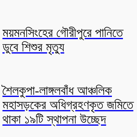
ময়মনসিংহের গৌরীপুরে পানিতে
ডুবে শিশুর মৃত্যু
শৈলকুপা-লাঙ্গলবাঁধ আঞ্চলিক
মহাসড়কের অধিগ্রহণকৃত জমিতে
থাকা ১৯টি স্থাপনা উচ্ছেদ