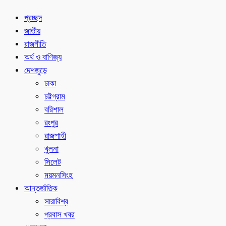
প্রচ্ছদ
জাতীয়
রাজনীতি
অর্থ ও বাণিজ্য
দেশজুড়ে
ঢাকা
চট্টগ্রাম
বরিশাল
রংপুর
রাজশাহী
খুলনা
সিলেট
ময়মনসিংহ
আন্তর্জাতিক
সারাবিশ্ব
প্রবাস খবর