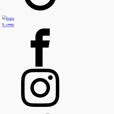
ই-পেপার