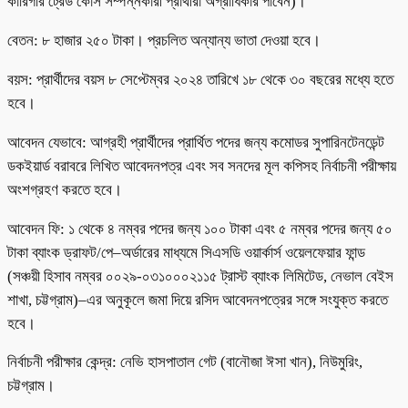
কারিগরি ট্রেড কোর্স সম্পন্নকারী প্রার্থীরা অগ্রাধিকার পাবেন)।
বেতন: ৮ হাজার ২৫০ টাকা। প্রচলিত অন্যান্য ভাতা দেওয়া হবে।
বয়স: প্রার্থীদের বয়স ৮ সেপ্টেম্বর ২০২৪ তারিখে ১৮ থেকে ৩০ বছরের মধ্যে হতে
হবে।
আবেদন যেভাবে: আগ্রহী প্রার্থীদের প্রার্থিত পদের জন্য কমোডর সুপারিনটেনডেন্ট
ডকইয়ার্ড বরাবরে লিখিত আবেদনপত্র এবং সব সনদের মূল কপিসহ নির্বাচনী পরীক্ষায়
অংশগ্রহণ করতে হবে।
আবেদন ফি: ১ থেকে ৪ নম্বর পদের জন্য ১০০ টাকা এবং ৫ নম্বর পদের জন্য ৫০
টাকা ব্যাংক ড্রাফট/পে–অর্ডারের মাধ্যমে সিএসডি ওয়ার্কার্স ওয়েলফেয়ার ফান্ড
(সঞ্চয়ী হিসাব নম্বর ০০২৯-০৩১০০০২১১৫ ট্রাস্ট ব্যাংক লিমিটেড, নেভাল বেইস
শাখা, চট্টগ্রাম)–এর অনুকূলে জমা দিয়ে রসিদ আবেদনপত্রের সঙ্গে সংযুক্ত করতে
হবে।
নির্বাচনী পরীক্ষার কেন্দ্র: নেভি হাসপাতাল গেট (বানৌজা ঈসা খান), নিউমুরিং,
চট্টগ্রাম।