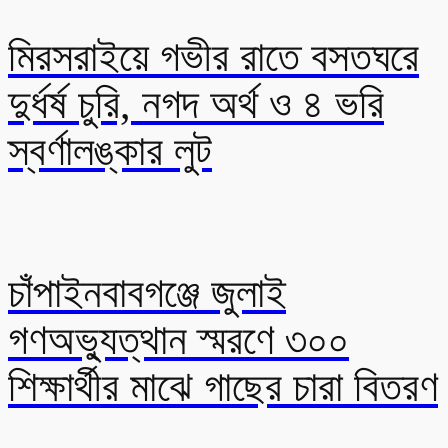
মিরসরাইয়ে গভীর রাতে বসতঘরে
দুর্ধর্ষ চুরি, নগদ অর্থ ও ৪ ভরি
স্বর্ণালঙ্কার লুট
চাঁপাইনবাবগঞ্জে জুলাই
গণঅভ্যুত্থান স্মরণে ৩০০
শিক্ষার্থীর মাঝে গাছের চারা বিতরণ